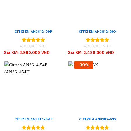
CITIZEN AN3612-09P
CITIZEN AN3612-09X
(AN361209P)
(AN361209X)
4,950,000
VND
4,950,000
VND
Được xếp
Được xếp
hạng
5.00
hạng
5.00
Giá
Giá
Giá
Giá
Giá KM:
2,990,000
VND
Giá KM:
2,490,000
VND
gốc
hiện
gốc
hiện
5 sao
5 sao
là:
tại
là:
tại
4,950,000 VND.
là:
4,950,000 VND.
là:
-39%
2,990,000 VND.
2,490,000 VND.
CITIZEN AN3614-54E
CITIZEN AN8167-53X
(AN361454E)
(AN816753X)