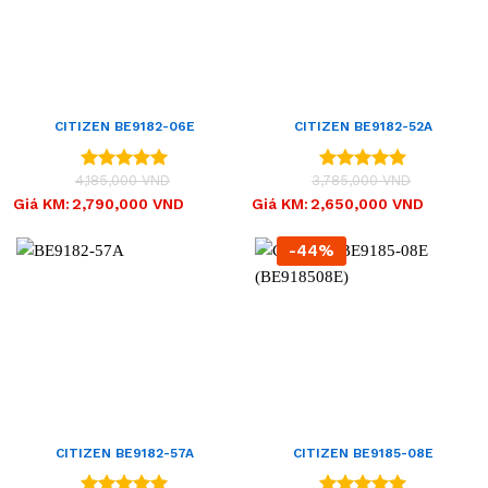
CITIZEN BE9182-06E
CITIZEN BE9182-52A
(BE918206E)
(BE918252A)
4,185,000
VND
3,785,000
VND
Được xếp
Được xếp
hạng
5.00
hạng
5.00
Giá
Giá
Giá
Giá
Giá KM:
2,790,000
VND
Giá KM:
2,650,000
VND
gốc
hiện
gốc
hiện
5 sao
5 sao
là:
tại
là:
tại
4,185,000 VND.
là:
3,785,000 VND.
là:
-44%
2,790,000 VND.
2,650,000 VND.
CITIZEN BE9182-57A
CITIZEN BE9185-08E
(BE918052E)
(BE918508E)