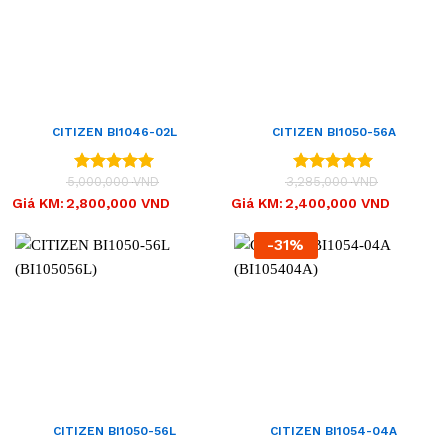
CITIZEN BI1046-02L
CITIZEN BI1050-56A
(BI104602L)
(BI105056A)
5,000,000
VND
3,285,000
VND
Được xếp
Được xếp
hạng
5.00
hạng
5.00
Giá
Giá
Giá
Giá
Giá KM:
2,800,000
VND
Giá KM:
2,400,000
VND
gốc
hiện
gốc
hiện
5 sao
5 sao
là:
tại
là:
tại
5,000,000 VND.
là:
3,285,000 VND.
là:
-31%
2,800,000 VND.
2,400,000 VND.
CITIZEN BI1050-56L
CITIZEN BI1054-04A
(BI105056L)
(BI105404A)