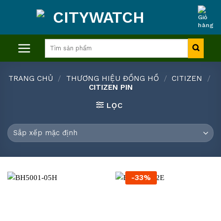
Skip
to
content
Tìm
kiếm:
TRANG CHỦ
/
THƯƠNG HIỆU ĐỒNG HỒ
/
CITIZEN
/
CITIZEN PIN
LỌC
-33%