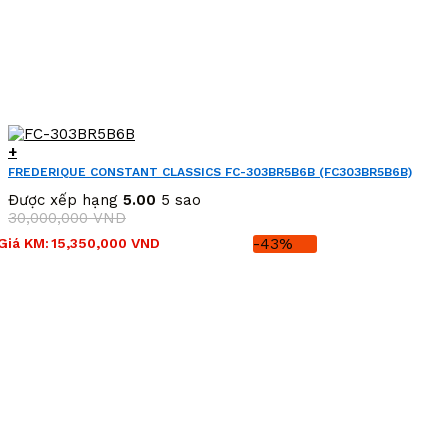
+
FREDERIQUE CONSTANT CLASSICS FC-303BR5B6B (FC303BR5B6B)
Được xếp hạng
5.00
5 sao
30,000,000
VND
Giá
Giá
Giá KM:
15,350,000
VND
-43%
gốc
hiện
là:
tại
30,000,000 VND.
là:
15,350,000 VND.