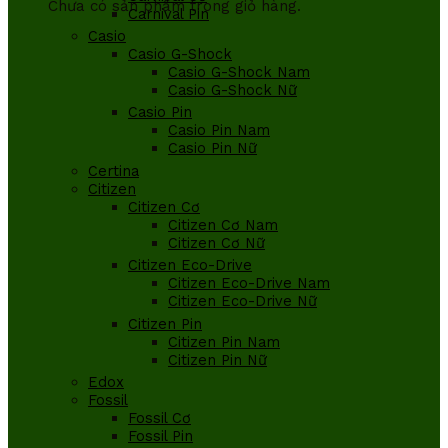
Chưa có sản phẩm trong giỏ hàng.
Carnival Pin
Casio
Casio G-Shock
Casio G-Shock Nam
Casio G-Shock Nữ
Casio Pin
Casio Pin Nam
Casio Pin Nữ
Certina
Citizen
Citizen Cơ
Citizen Cơ Nam
Citizen Cơ Nữ
Citizen Eco-Drive
Citizen Eco-Drive Nam
Citizen Eco-Drive Nữ
Citizen Pin
Citizen Pin Nam
Citizen Pin Nữ
Edox
Fossil
Fossil Cơ
Fossil Pin