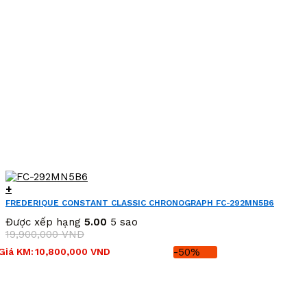
+
FREDERIQUE CONSTANT CLASSIC CHRONOGRAPH FC-292MN5B6
(FC292MN5B6)
Được xếp hạng
5.00
5 sao
19,900,000
VND
Giá
Giá
Giá KM:
10,800,000
VND
-50%
gốc
hiện
là:
tại
19,900,000 VND.
là:
10,800,000 VND.