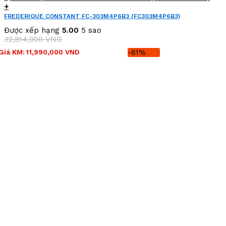
+
FREDERIQUE CONSTANT FC-303M4P6B3 (FC303M4P6B3)
Được xếp hạng
5.00
5 sao
32,814,000
VND
Giá
Giá
Giá KM:
11,990,000
VND
-61%
gốc
hiện
là:
tại
32,814,000 VND.
là:
11,990,000 VND.