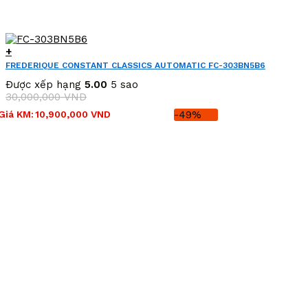
+
FREDERIQUE CONSTANT CLASSICS AUTOMATIC FC-303BN5B6
(FC303BN5B6)
Được xếp hạng
5.00
5 sao
30,000,000
VND
Giá
Giá
Giá KM:
10,900,000
VND
-49%
gốc
hiện
là:
tại
30,000,000 VND.
là:
10,900,000 VND.