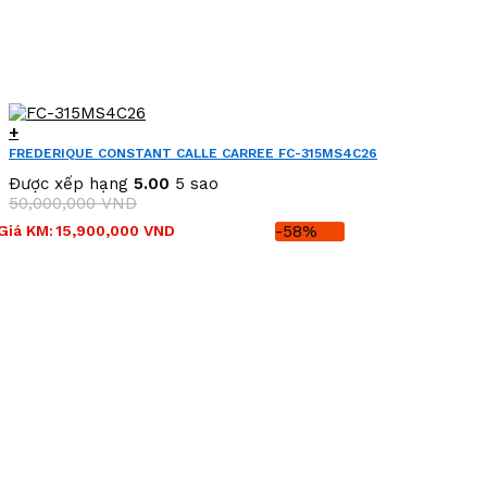
+
FREDERIQUE CONSTANT CALLE CARREE FC-315MS4C26
(FC315MS4C26)
Được xếp hạng
5.00
5 sao
50,000,000
VND
Giá
Giá
Giá KM:
15,900,000
VND
-58%
gốc
hiện
là:
tại
50,000,000 VND.
là:
15,900,000 VND.