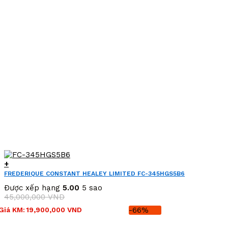
+
FREDERIQUE CONSTANT HEALEY LIMITED FC-345HGS5B6
(FC345HGS5B6)
Được xếp hạng
5.00
5 sao
45,000,000
VND
Giá
Giá
Giá KM:
19,900,000
VND
-66%
gốc
hiện