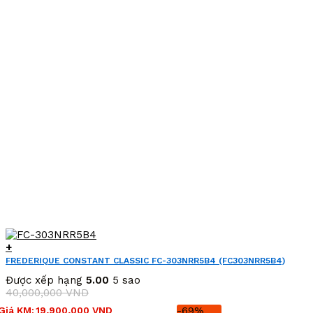
+
FREDERIQUE CONSTANT CLASSIC FC-303NRR5B4 (FC303NRR5B4)
Được xếp hạng
5.00
5 sao
40,000,000
VND
Giá
Giá
Giá KM:
19,900,000
VND
-69%