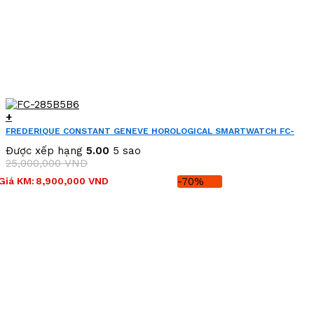
+
FREDERIQUE CONSTANT GENEVE HOROLOGICAL SMARTWATCH FC-
285B5B6 (FC285B5B6)
Được xếp hạng
5.00
5 sao
25,000,000
VND
Giá
Giá
Giá KM:
8,900,000
VND
-70%
gốc
hiện
là:
tại
25,000,000 VND.
là:
8,900,000 VND.