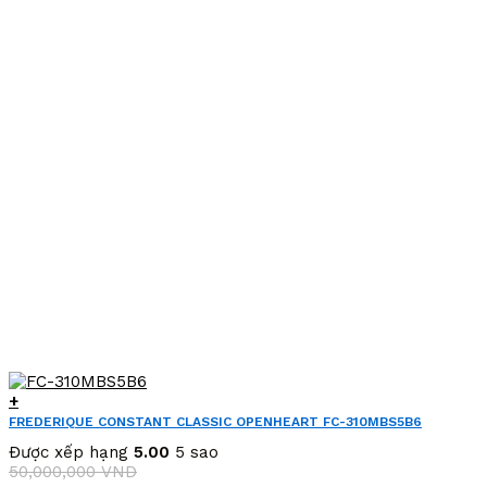
14,500,000 VND.
+
FREDERIQUE CONSTANT CLASSIC OPENHEART FC-310MBS5B6
(FC310MBS5B6)
Được xếp hạng
5.00
5 sao
50,000,000
VND