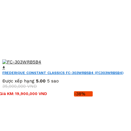
+
FREDERIQUE CONSTANT CLASSICS FC-303WRB5B4 (FC303WRB5B4)
Được xếp hạng
5.00
5 sao
35,000,000
VND
Giá
Giá
Giá KM:
19,900,000
VND
-38%
gốc
hiện
là:
tại
35,000,000 VND.
là:
19,900,000 VND.