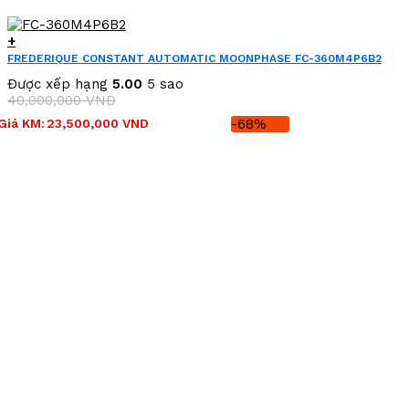
+
FREDERIQUE CONSTANT AUTOMATIC MOONPHASE FC-360M4P6B2
(FC360M4P6B2)
Được xếp hạng
5.00
5 sao
40,000,000
VND
Giá
Giá
Giá KM:
23,500,000
VND
-68%
gốc
hiện
là:
tại
40,000,000 VND.
là:
23,500,000 VND.