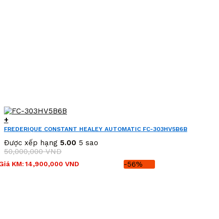
+
FREDERIQUE CONSTANT HEALEY AUTOMATIC FC-303HV5B6B
(FC303HV5B6B)
Được xếp hạng
5.00
5 sao
50,000,000
VND
Giá
Giá
Giá KM:
14,900,000
VND
-56%
gốc
hiện
là:
tại
50,000,000 VND.
là:
14,900,000 VND.