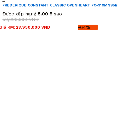
FREDERIQUE CONSTANT CLASSIC OPENHEART FC-310MNS5B
(FC310MNS5B)
Được xếp hạng
5.00
5 sao
50,000,000
VND
Giá
Giá
Giá KM:
23,950,000
VND
-64%
gốc
hiện
là:
tại
50,000,000 VND.
là:
23,950,000 VND.