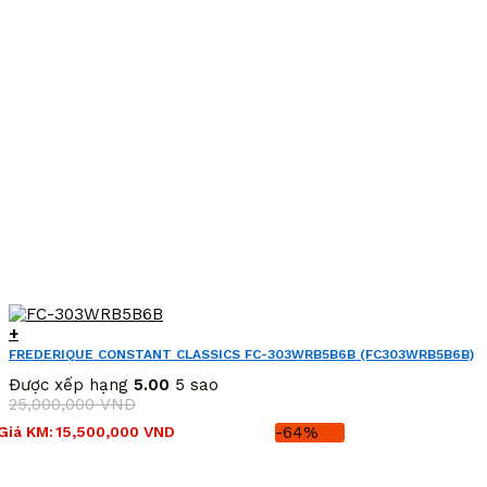
+
FREDERIQUE CONSTANT CLASSICS FC-303WRB5B6B (FC303WRB5B6B)
Được xếp hạng
5.00
5 sao
25,000,000
VND
Giá
Giá
Giá KM:
15,500,000
VND
-64%
gốc
hiện
là:
tại