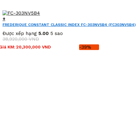
+
FREDERIQUE CONSTANT CLASSIC INDEX FC-303NV5B4 (FC303NV5B4)
Được xếp hạng
5.00
5 sao
38,920,000
VND
Giá
Giá
Giá KM:
20,300,000
VND
-39%
gốc
hiện
là:
tại
38,920,000 VND.
là:
20,300,000 VND.