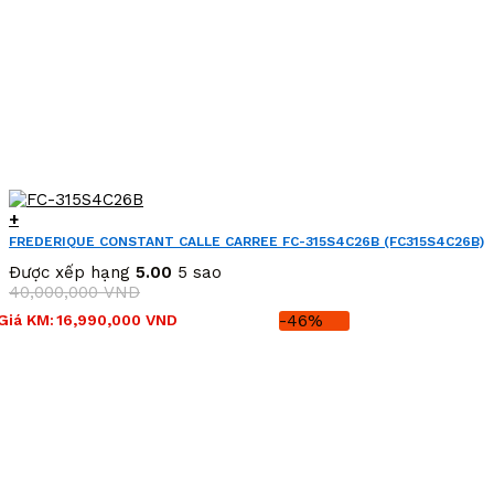
+
FREDERIQUE CONSTANT CALLE CARREE FC-315S4C26B (FC315S4C26B)
Được xếp hạng
5.00
5 sao
40,000,000
VND
Giá
Giá
Giá KM:
16,990,000
VND
-46%
gốc
hiện
là:
tại
40,000,000 VND.
là:
16,990,000 VND.