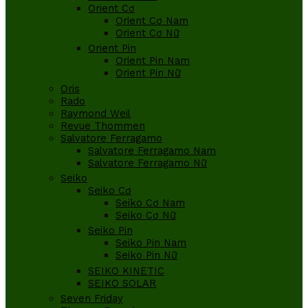
Orient Cơ
Orient Cơ Nam
Orient Cơ Nữ
Orient Pin
Orient Pin Nam
Orient Pin Nữ
Oris
Rado
Raymond Weil
Revue Thommen
Salvatore Ferragamo
Salvatore Ferragamo Nam
Salvatore Ferragamo Nữ
Seiko
Seiko Cơ
Seiko Cơ Nam
Seiko Cơ Nữ
Seiko Pin
Seiko Pin Nam
Seiko Pin Nữ
SEIKO KINETIC
SEIKO SOLAR
Seven Friday