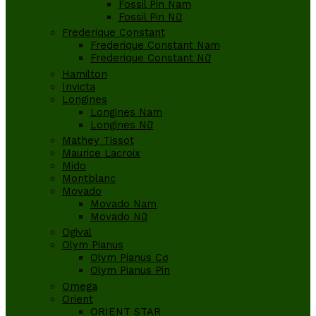
Fossil Pin Nam
Fossil Pin Nữ
Frederique Constant
Frederique Constant Nam
Frederique Constant Nữ
Hamilton
Invicta
Longines
Longines Nam
Longines Nữ
Mathey Tissot
Maurice Lacroix
Mido
Montblanc
Movado
Movado Nam
Movado Nữ
Ogival
Olym Pianus
Olym Pianus Cơ
Olym Pianus Pin
Omega
Orient
ORIENT STAR