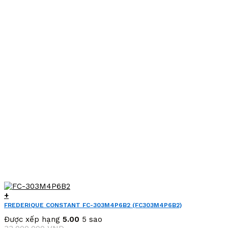
25,000,000 VND.
là:
15,500,000 VND.
+
FREDERIQUE CONSTANT FC-303M4P6B2 (FC303M4P6B2)
Được xếp hạng
5.00
5 sao