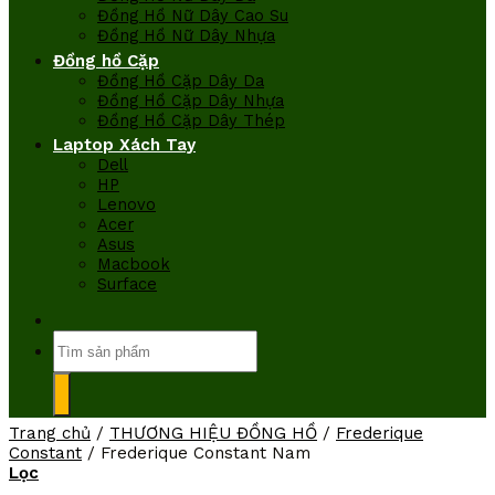
Đồng Hồ Nữ Dây Cao Su
Đồng Hồ Nữ Dây Nhựa
Đồng hồ Cặp
Đồng Hồ Cặp Dây Da
Đồng Hồ Cặp Dây Nhựa
Đồng Hồ Cặp Dây Thép
Laptop Xách Tay
Dell
HP
Lenovo
Acer
Asus
Macbook
Surface
Tìm
kiếm:
Trang chủ
/
THƯƠNG HIỆU ĐỒNG HỒ
/
Frederique
Constant
/
Frederique Constant Nam
Lọc