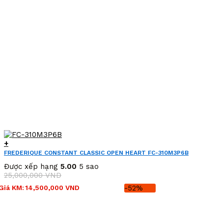
+
FREDERIQUE CONSTANT CLASSIC OPEN HEART FC-310M3P6B
(FC310M3P6B)
Được xếp hạng
5.00
5 sao
25,000,000
VND
Giá
Giá
Giá KM:
14,500,000
VND
-52%
gốc
hiện
là:
tại
25,000,000 VND.
là: