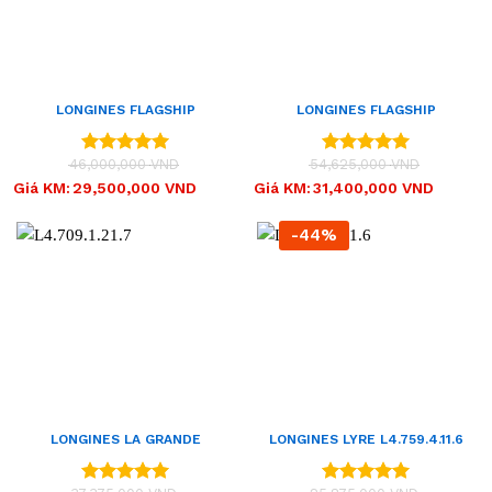
LONGINES FLAGSHIP
LONGINES FLAGSHIP
AUTOMATIC L4.374.3.22.7
AUTOMATIC L4.374.3.99.7
(L43743227)
(L43743997)
46,000,000
VND
54,625,000
VND
Được xếp
Được xếp
hạng
5.00
hạng
5.00
Giá
Giá
Giá
Giá
Giá KM:
29,500,000
VND
Giá KM:
31,400,000
VND
gốc
hiện
gốc
hiện
5 sao
5 sao
là:
tại
là:
tại
46,000,000 VND.
là:
54,625,000 VND.
là:
-44%
29,500,000 VND.
31,400,000 VND.
LONGINES LA GRANDE
LONGINES LYRE L4.759.4.11.6
CLASSIQUE L4.709.1.21.7
(L47594116)
(L47091217)