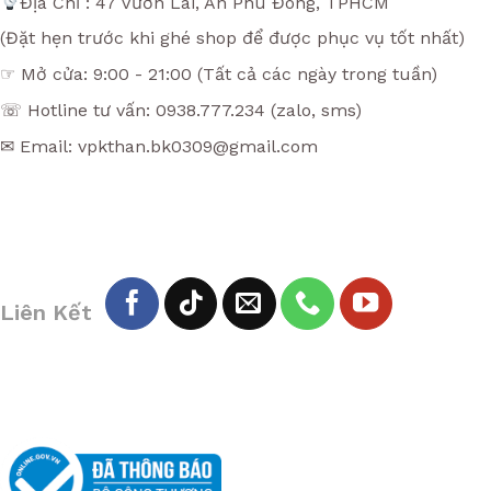
Địa Chỉ : 47 Vườn Lài, An Phú Đông, TPHCM
(Đặt hẹn trước khi ghé shop để được phục vụ tốt nhất)
☞ Mở cửa: 9:00 - 21:00 (Tất cả các ngày trong tuần)
☏ Hotline tư vấn: 0938.777.234 (zalo, sms)
✉ Email: vpkthan.bk0309@gmail.com
Liên Kết