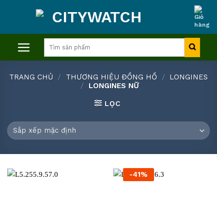
Skip
to
content
Tìm
kiếm:
TRANG CHỦ
/
THƯƠNG HIỆU ĐỒNG HỒ
/
LONGINES
/
LONGINES NỮ
LỌC
-41%