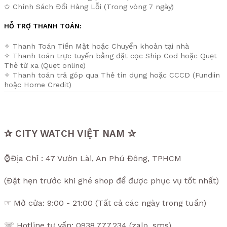
✩ Chính Sách Đổi Hàng Lỗi (Trong vòng 7 ngày)
HỖ TRỢ THANH TOÁN:
✧ Thanh Toán Tiền Mặt hoặc Chuyển khoản tại nhà
✧ Thanh toán trực tuyến bằng đặt cọc Ship Cod hoặc Quẹt
Thẻ từ xa (Quẹt online)
✧ Thanh toán trả góp qua Thẻ tín dụng hoặc CCCD (Fundiin
hoặc Home Credit)
✰ CITY WATCH VIỆT NAM ✰
⌚Địa Chỉ : 47 Vườn Lài, An Phú Đông, TPHCM
(Đặt hẹn trước khi ghé shop để được phục vụ tốt nhất)
☞ Mở cửa: 9:00 - 21:00 (Tất cả các ngày trong tuần)
☏ Hotline tư vấn: 0938.777.234 (zalo, sms)