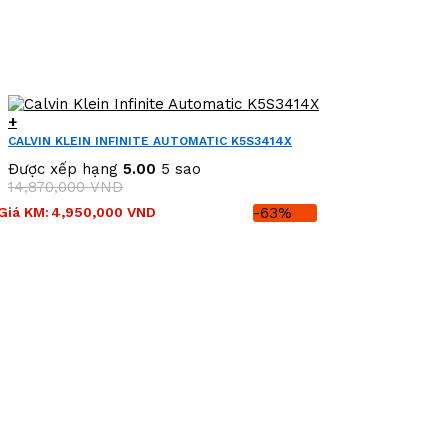
+
CALVIN KLEIN INFINITE AUTOMATIC K5S3414X
Được xếp hạng
5.00
5 sao
14,870,000
VND
Giá
Giá
Giá KM:
4,950,000
VND
-63%
gốc
hiện
là:
tại
14,870,000 VND.
là:
4,950,000 VND.