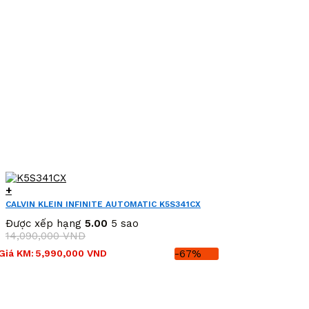
+
CALVIN KLEIN INFINITE AUTOMATIC K5S341CX
Được xếp hạng
5.00
5 sao
14,090,000
VND
Giá
Giá
Giá KM:
5,990,000
VND
-67%
gốc
hiện
là:
tại
14,090,000 VND.
là:
5,990,000 VND.