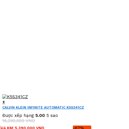
+
CALVIN KLEIN INFINITE AUTOMATIC K5S341CZ
Được xếp hạng
5.00
5 sao
16,290,000
VND
Giá
Giá
Giá KM:
5,390,000
VND
-67%