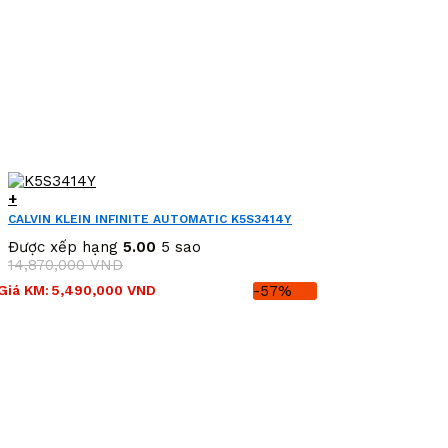
+
CALVIN KLEIN INFINITE AUTOMATIC K5S3414Y
Được xếp hạng
5.00
5 sao
14,870,000
VND
Giá
Giá
Giá KM:
5,490,000
VND
-57%
gốc
hiện
là:
tại
14,870,000 VND.
là:
5,490,000 VND.