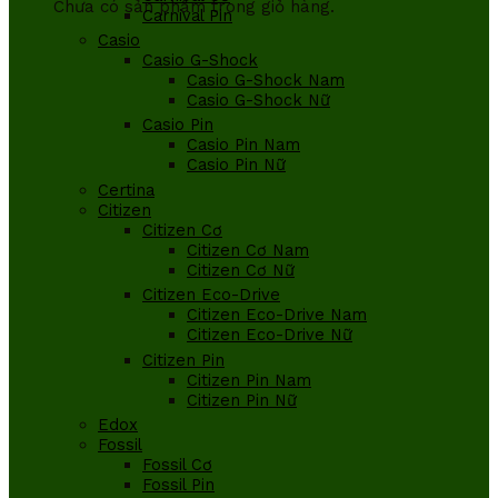
Chưa có sản phẩm trong giỏ hàng.
Carnival Pin
Casio
Casio G-Shock
Casio G-Shock Nam
Casio G-Shock Nữ
Casio Pin
Casio Pin Nam
Casio Pin Nữ
Certina
Citizen
Citizen Cơ
Citizen Cơ Nam
Citizen Cơ Nữ
Citizen Eco-Drive
Citizen Eco-Drive Nam
Citizen Eco-Drive Nữ
Citizen Pin
Citizen Pin Nam
Citizen Pin Nữ
Edox
Fossil
Fossil Cơ
Fossil Pin