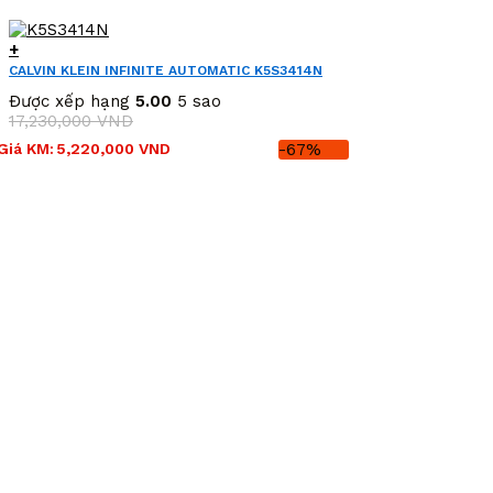
+
CALVIN KLEIN INFINITE AUTOMATIC K5S3414N
Được xếp hạng
5.00
5 sao
17,230,000
VND
Giá
Giá
Giá KM:
5,220,000
VND
-67%
gốc
hiện
là:
tại
17,230,000 VND.
là:
5,220,000 VND.