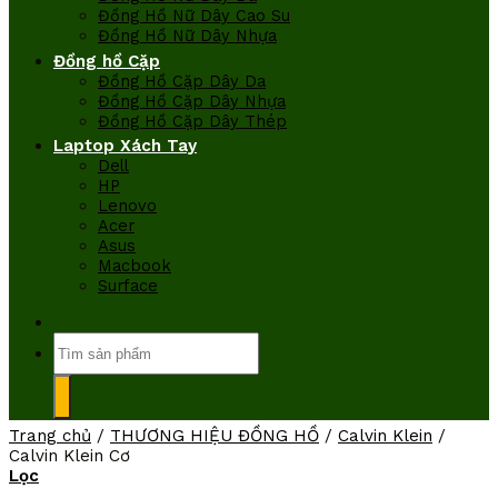
Đồng Hồ Nữ Dây Cao Su
Đồng Hồ Nữ Dây Nhựa
Đồng hồ Cặp
Đồng Hồ Cặp Dây Da
Đồng Hồ Cặp Dây Nhựa
Đồng Hồ Cặp Dây Thép
Laptop Xách Tay
Dell
HP
Lenovo
Acer
Asus
Macbook
Surface
Tìm
kiếm:
Trang chủ
/
THƯƠNG HIỆU ĐỒNG HỒ
/
Calvin Klein
/
Calvin Klein Cơ
Lọc