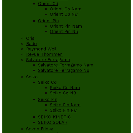
Orient Cơ
Orient Cơ Nam
Orient Cơ Nữ
Orient Pin
Orient Pin Nam
Orient Pin Nữ
Oris
Rado
Raymond Weil
Revue Thommen
Salvatore Ferragamo
Salvatore Ferragamo Nam
Salvatore Ferragamo Nữ
Seiko
Seiko Cơ
Seiko Cơ Nam
Seiko Cơ Nữ
Seiko Pin
Seiko Pin Nam
Seiko Pin Nữ
SEIKO KINETIC
SEIKO SOLAR
Seven Friday