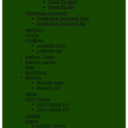
Fossil Pin Nam
Fossil Pin Nữ
Frederique Constant
Frederique Constant Nam
Frederique Constant Nữ
Hamilton
Invicta
Longines
Longines Nam
Longines Nữ
Mathey Tissot
Maurice Lacroix
Mido
Montblanc
Movado
Movado Nam
Movado Nữ
Ogival
Olym Pianus
Olym Pianus Cơ
Olym Pianus Pin
Omega
Orient
ORIENT STAR