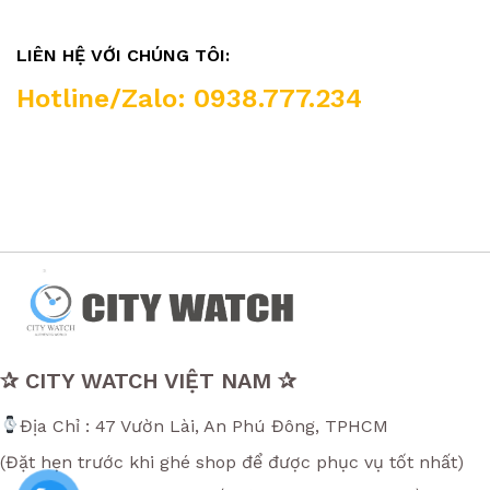
✰ CITY WATCH VIỆT NAM ✰
Địa Chỉ : 47 Vườn Lài, An Phú Đông, TPHCM
(Đặt hẹn trước khi ghé shop để được phục vụ tốt nhất)
☞ Mở cửa: 9:00 - 21:00 (Tất cả các ngày trong tuần)
☏ Hotline tư vấn: 0938.777.234 (zalo, sms)
✉ Email: vpkthan.bk0309@gmail.com