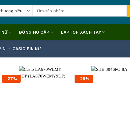
Tìm
kiếm:
 NỮ
ĐỒNG HỒ CẶP
LAPTOP XÁCH TAY
PIN
/
CASIO PIN NỮ
-27%
-25%
+
+