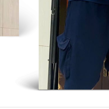
LIÊN HỆ VỚI CHÚNG TÔI:
Hotline/Zalo: 0938.777.234