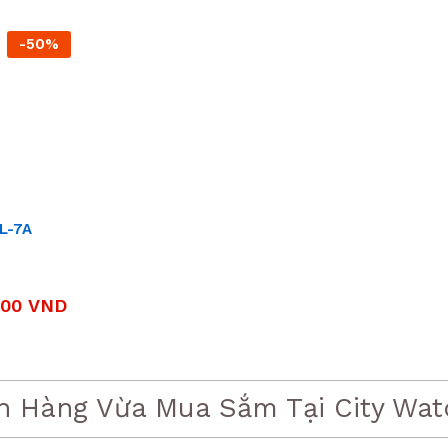
VND.
5,454,000 VND.
là:
4,
là:
 VND.
2,850,000 VND.
2,
-50%
L-7A
000
VND
 VND.
VND.
h Hàng Vừa Mua Sắm Tại City Wat