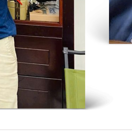
HỖ TRỢ THANH TOÁN:
✧ Thanh Toán Tiền Mặt hoặc Chuyển khoản tại nhà
✧ Thanh toán trực tuyến bằng đặt cọc Ship Cod hoặc
Quẹt Thẻ từ xa (Quẹt online)
✧ Thanh toán trả góp qua Thẻ tín dụng hoặc CCCD
(Fundiin hoặc Home Credit)