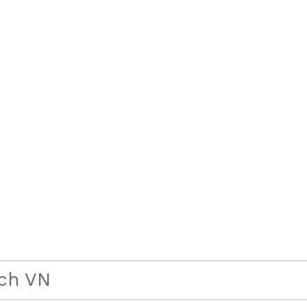
319,000 VND.
150,000 VND.
ch VN