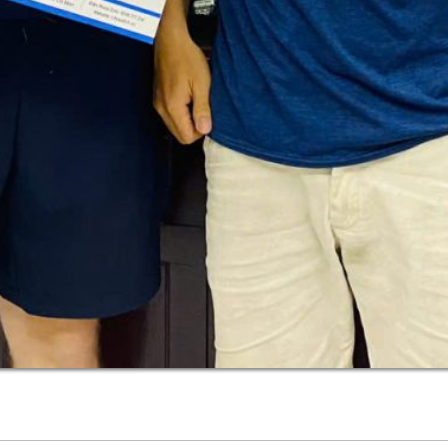
HỖ TRỢ KHÁCH HÀNG:
✩ Chính Sách Bảo Hành (5 năm)
✩ Chính Sách Giao Hàng (Miễn Phí)
✩ Chính Sách Đổi Hàng Lỗi (Trong vòng 7 ngày)