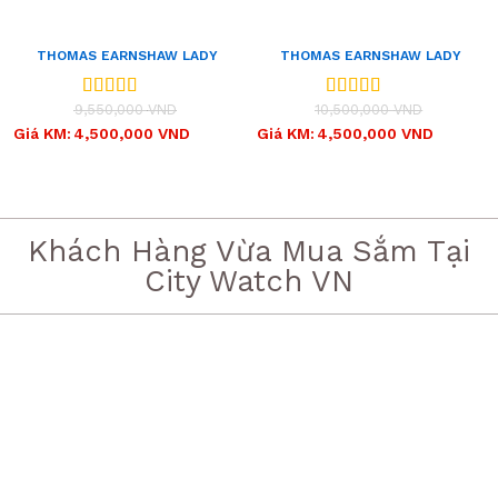
THOMAS EARNSHAW LADY
THOMAS EARNSHAW LADY
KEW ES-8064-01
KEW ES-8064-02
(ES806401)
(ES806402)
9,550,000
VND
10,500,000
VND
Được xếp
Được xếp
hạng
5.00
5
hạng
5.00
5
Giá
Giá
Giá
Giá
Giá KM:
4,500,000
VND
Giá KM:
4,500,000
VND
gốc
hiện
gốc
hiện
sao
sao
là:
tại
là:
tại
9,550,000 VND.
là:
10,500,000 VND.
là:
4,500,000 VND.
4,500,000 VND.
Khách Hàng Vừa Mua Sắm Tại
City Watch VN