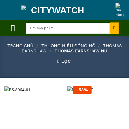
Skip
to
content
Tìm
kiếm:
TRANG CHỦ
/
THƯƠNG HIỆU ĐỒNG HỒ
/
THOMAS
EARNSHAW
/
THOMAS EARNSHAW NỮ
LỌC
-53%