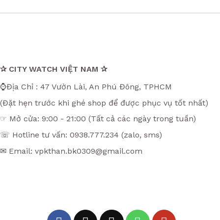
✰ CITY WATCH VIỆT NAM ✰
⌚Địa Chỉ : 47 Vườn Lài, An Phú Đông, TPHCM
(Đặt hẹn trước khi ghé shop để được phục vụ tốt nhất)
☞ Mở cửa: 9:00 - 21:00 (Tất cả các ngày trong tuần)
☏ Hotline tư vấn: 0938.777.234 (zalo, sms)
✉ Email: vpkthan.bk0309@gmail.com