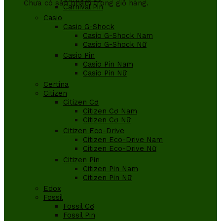
Chưa có sản phẩm trong giỏ hàng.
Carnival Pin
Casio
Casio G-Shock
Casio G-Shock Nam
Casio G-Shock Nữ
Casio Pin
Casio Pin Nam
Casio Pin Nữ
Certina
Citizen
Citizen Cơ
Citizen Cơ Nam
Citizen Cơ Nữ
Citizen Eco-Drive
Citizen Eco-Drive Nam
Citizen Eco-Drive Nữ
Citizen Pin
Citizen Pin Nam
Citizen Pin Nữ
Edox
Fossil
Fossil Cơ
Fossil Pin