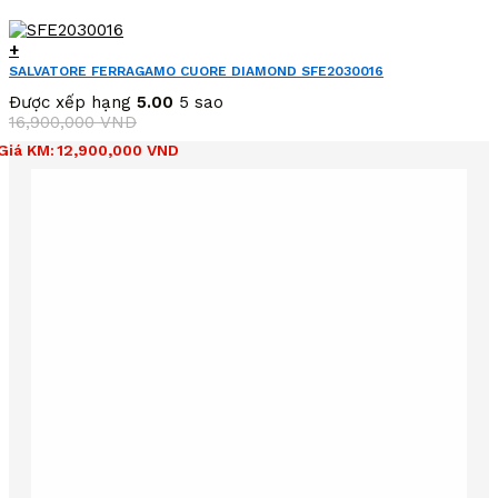
+
SALVATORE FERRAGAMO CUORE DIAMOND SFE2030016
Được xếp hạng
5.00
5 sao
16,900,000
VND
Giá
Giá
Giá KM:
12,900,000
VND
gốc
hiện
là:
tại
16,900,000 VND.
là:
12,900,000 VND.