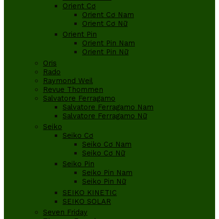
Orient Cơ
Orient Cơ Nam
Orient Cơ Nữ
Orient Pin
Orient Pin Nam
Orient Pin Nữ
Oris
Rado
Raymond Weil
Revue Thommen
Salvatore Ferragamo
Salvatore Ferragamo Nam
Salvatore Ferragamo Nữ
Seiko
Seiko Cơ
Seiko Cơ Nam
Seiko Cơ Nữ
Seiko Pin
Seiko Pin Nam
Seiko Pin Nữ
SEIKO KINETIC
SEIKO SOLAR
Seven Friday