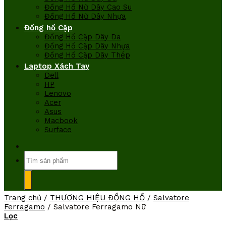
Đồng Hồ Nữ Dây Cao Su
Đồng Hồ Nữ Dây Nhựa
Đồng hồ Cặp
Đồng Hồ Cặp Dây Da
Đồng Hồ Cặp Dây Nhựa
Đồng Hồ Cặp Dây Thép
Laptop Xách Tay
Dell
HP
Lenovo
Acer
Asus
Macbook
Surface
Tìm
kiếm:
Trang chủ
/
THƯƠNG HIỆU ĐỒNG HỒ
/
Salvatore
Ferragamo
/
Salvatore Ferragamo Nữ
Lọc