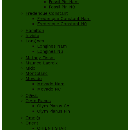
Fossil Pin Nam
Fossil Pin Nữ
Frederique Constant
Frederique Constant Nam
Frederique Constant Nữ
Hamilton
Invicta
Longines
Longines Nam
Longines Nữ
Mathey Tissot
Maurice Lacroix
Mido
Montblanc
Movado
Movado Nam
Movado Nữ
Ogival
Olym Pianus
Olym Pianus Cơ
Olym Pianus Pin
Omega
Orient
ORIENT STAR