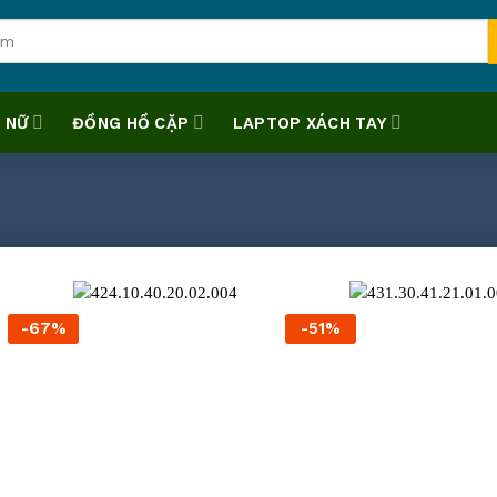
 NỮ
ĐỒNG HỒ CẶP
LAPTOP XÁCH TAY
-67%
-51%
+
+