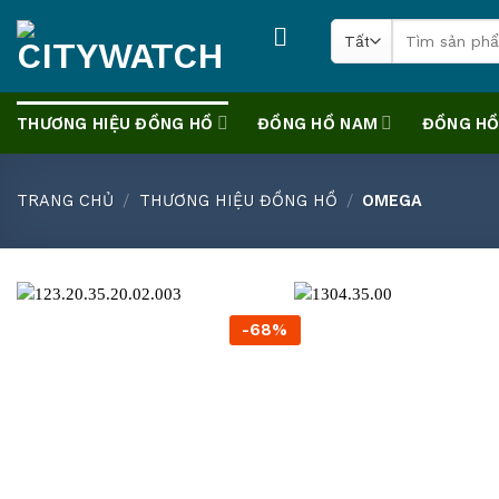
Skip
Tìm
to
kiếm:
content
THƯƠNG HIỆU ĐỒNG HỒ
ĐỒNG HỒ NAM
ĐỒNG HỒ
TRANG CHỦ
/
THƯƠNG HIỆU ĐỒNG HỒ
/
OMEGA
-68%
+
+