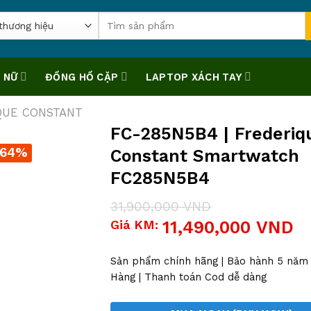
Tìm
kiếm:
 NỮ
ĐỒNG HỒ CẶP
LAPTOP XÁCH TAY
QUE CONSTANT
FC-285N5B4 | Frederiq
-64%
Constant Smartwatch
FC285N5B4
31,900,000
VND
Giá
Giá
Giá KM:
11,490,000
VND
gốc
hiện
là:
tại
31,900,000 VND.
là:
Sản phẩm chính hãng | Bảo hành 5 năm |
11,490,000 VND.
Hàng | Thanh toán Cod dễ dàng