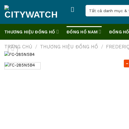
Skip
to
content
THƯƠNG HIỆU ĐỒNG HỒ
ĐỒNG HỒ NAM
ĐỒNG HỒ
TRANG CHỦ
/
THƯƠNG HIỆU ĐỒNG HỒ
/
FREDERI