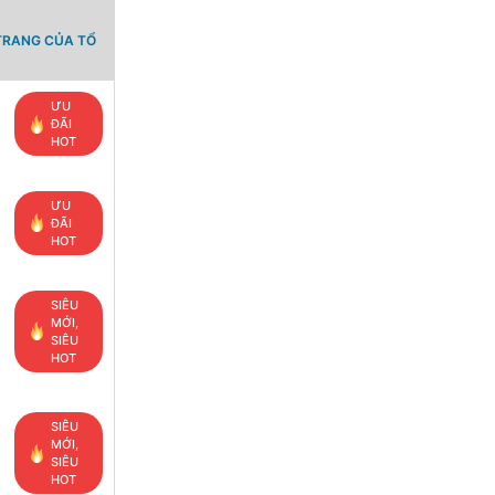
TRANG CỦA TỔ
ƯU
ĐÃI
HOT
ƯU
ĐÃI
HOT
SIÊU
MỚI,
SIÊU
HOT
SIÊU
MỚI,
SIÊU
HOT