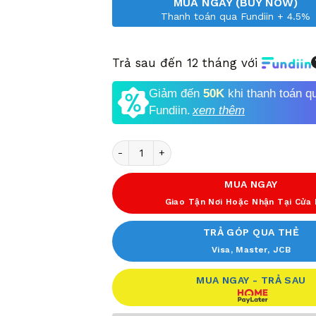
MUA NGAY (BUY NOW)
Thanh toán qua Fundiin + 4.5%
Trả sau đến 12 tháng với
Giảm đến
50K
khi thanh toán q
Fundiin.
xem thêm
Số lượng
MUA NGAY
Giao Tận Nơi Hoặc Nhận Tại Cửa
TRẢ GÓP QUA THẺ
Visa, Master, JCB
MUA NGAY - TRẢ SAU