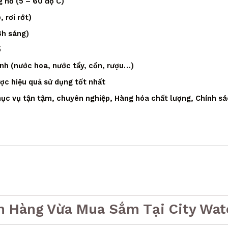
 hồ (5 – 60 độ C)
 rơi rớt)
4h sáng)
ồ
ạnh (nước hoa, nước tẩy, cồn, rượu…)
ược hiệu quả sử dụng tốt nhất
ục vụ tận tậm, chuyên nghiệp, Hàng hóa chất lượng, Chính sá
h Hàng Vừa Mua Sắm Tại City Wat