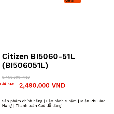
-28%
Citizen BI5060-51L
(BI506051L)
3,450,000
VND
Giá
Giá
Giá KM:
2,490,000
VND
gốc
hiện
là:
tại
3,450,000 VND.
là:
Sản phẩm chính hãng | Bảo hành 5 năm | Miễn Phí Giao
2,490,000 VND.
Hàng | Thanh toán Cod dễ dàng