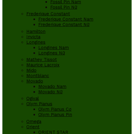
Fossil Pin Nam
Fossil Pin Nữ
Frederique Constant
Frederique Constant Nam
Frederique Constant Nữ
Hamilton
Invicta
Longines
Longines Nam
Longines Nữ
Mathey Tissot
Maurice Lacroix
Mido
Montblanc
Movado
Movado Nam
Movado Nữ
Ogival
Olym Pianus
Olym Pianus Cơ
Olym Pianus Pin
Omega
Orient
ORIENT STAR