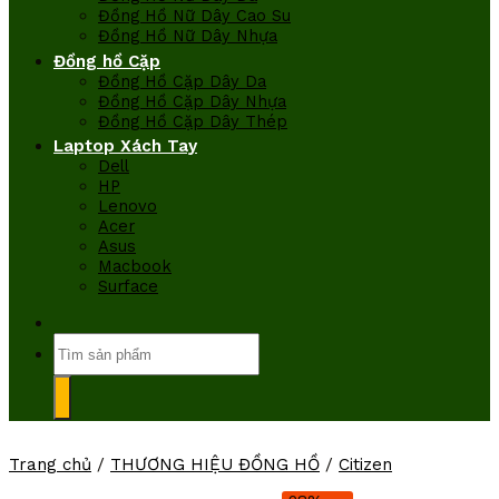
Đồng Hồ Nữ Dây Cao Su
Đồng Hồ Nữ Dây Nhựa
Đồng hồ Cặp
Đồng Hồ Cặp Dây Da
Đồng Hồ Cặp Dây Nhựa
Đồng Hồ Cặp Dây Thép
Laptop Xách Tay
Dell
HP
Lenovo
Acer
Asus
Macbook
Surface
Tìm
kiếm:
Trang chủ
/
THƯƠNG HIỆU ĐỒNG HỒ
/
Citizen