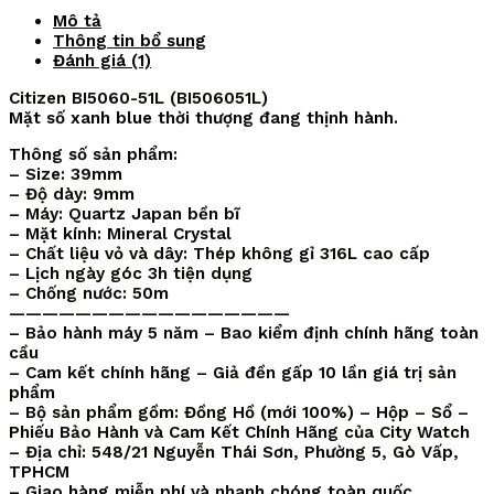
Mô tả
Thông tin bổ sung
Đánh giá (1)
Citizen BI5060-51L (BI506051L)
Mặt số xanh blue thời thượng đang thịnh hành.
Thông số sản phẩm:
– Size: 39mm
– Độ dày: 9mm
– Máy: Quartz Japan bền bĩ
– Mặt kính: Mineral Crystal
– Chất liệu vỏ và dây: Thép không gỉ 316L cao cấp
– Lịch ngày góc 3h tiện dụng
– Chống nước: 50m
—————————————————
– Bảo hành máy 5 năm – Bao kiểm định chính hãng toàn
cầu
– Cam kết chính hãng – Giả đền gấp 10 lần giá trị sản
phẩm
– Bộ sản phẩm gồm: Đồng Hồ (mới 100%) – Hộp – Sổ –
Phiếu Bảo Hành và Cam Kết Chính Hãng của City Watch
– Địa chỉ: 548/21 Nguyễn Thái Sơn, Phường 5, Gò Vấp,
TPHCM
– Giao hàng miễn phí và nhanh chóng toàn quốc.