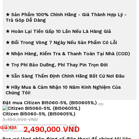
★ Sản Phẩm 100% Chính Hãng - Giá Thành Hợp Lý -
Trả Góp Dễ Dàng
★ Hoàn Lại Tiền Gấp 10 Lần Nếu Là Hàng Giả
★ Đổi Trong Vòng 7 Ngày Nếu Sản Phẩm Có Lỗi
★ Nhận Hàng, Kiểm Tra & Thanh Toán Tại Nhà (COD)
★ Trợ Phí Bảo Dưỡng, Phí Thay Pin Trọn Đời
★ Sẵn Sàng Thẩm Định Chính Hãng Bất Cứ Nơi Đâu
★ Hãy Mua & Cảm Nhận 10 Năm Kinh Nghiệm Của
Chúng Tôi!
Đặt mua Citizen BI5060-51L (BI506051L)
Citizen BI5060-51L (BI506051L)
3,450,000
VND
Giá
Giá
Số
Giá KM:
2,490,000
VND
gốc
hiện
lượng
là:
tại
Bạn vui lòng nhập đúng số điện thoại để chúng tôi liên