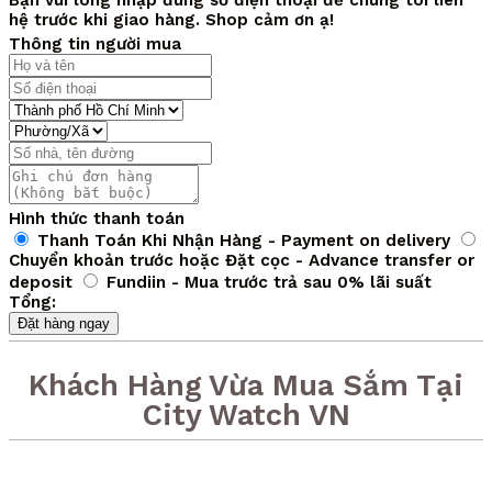
3,450,000 VND.
là:
hệ trước khi giao hàng. Shop cảm ơn ạ!
2,490,000 VND.
Thông tin người mua
Hình thức thanh toán
Thanh Toán Khi Nhận Hàng - Payment on delivery
Chuyển khoản trước hoặc Đặt cọc - Advance transfer or
deposit
Fundiin - Mua trước trả sau 0% lãi suất
Tổng:
Đặt hàng ngay
Khách Hàng Vừa Mua Sắm Tại
City Watch VN