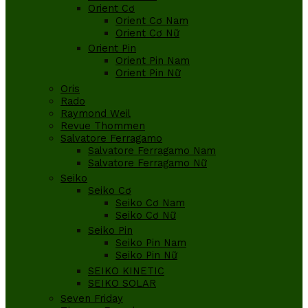
Orient Cơ
Orient Cơ Nam
Orient Cơ Nữ
Orient Pin
Orient Pin Nam
Orient Pin Nữ
Oris
Rado
Raymond Weil
Revue Thommen
Salvatore Ferragamo
Salvatore Ferragamo Nam
Salvatore Ferragamo Nữ
Seiko
Seiko Cơ
Seiko Cơ Nam
Seiko Cơ Nữ
Seiko Pin
Seiko Pin Nam
Seiko Pin Nữ
SEIKO KINETIC
SEIKO SOLAR
Seven Friday