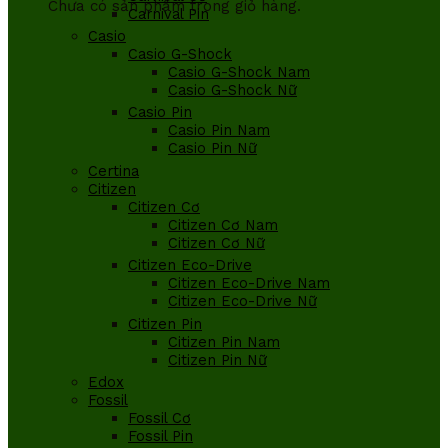
Chưa có sản phẩm trong giỏ hàng.
Carnival Pin
Casio
Casio G-Shock
Casio G-Shock Nam
Casio G-Shock Nữ
Casio Pin
Casio Pin Nam
Casio Pin Nữ
Certina
Citizen
Citizen Cơ
Citizen Cơ Nam
Citizen Cơ Nữ
Citizen Eco-Drive
Citizen Eco-Drive Nam
Citizen Eco-Drive Nữ
Citizen Pin
Citizen Pin Nam
Citizen Pin Nữ
Edox
Fossil
Fossil Cơ
Fossil Pin