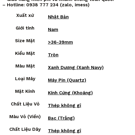
– Hotline: 0938 777 234 (zalo, imess)
Xuất xứ
Nhật Bản
Giới tính
Nam
Size Mặt
>36-39mm
Kiểu Mặt
Tròn
Màu Mặt
Xanh Dương (Xanh Navy)
Loại Máy
Máy Pin (Quartz)
Mặt Kính
Kính Cứng (Khoáng)
Chất Liệu Vỏ
Thép không gỉ
Màu Vỏ (Viền)
Bạc (Trắng)
Chất Liệu Dây
Thép không gỉ