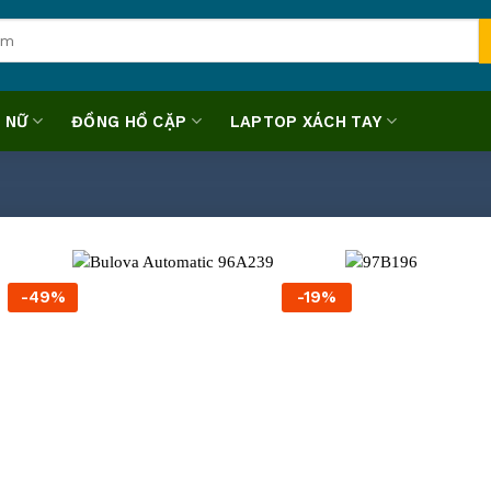
 NỮ
ĐỒNG HỒ CẶP
LAPTOP XÁCH TAY
-49%
-19%
+
+