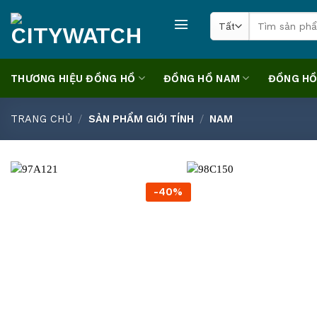
Skip
Tìm
to
kiếm:
content
THƯƠNG HIỆU ĐỒNG HỒ
ĐỒNG HỒ NAM
ĐỒNG HỒ
TRANG CHỦ
/
SẢN PHẨM GIỚI TÍNH
/
NAM
-40%
+
+