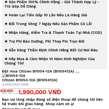
★ Sản Phẩm 100% Chính Hãng - Giá Thành Hợp Lý -
Trả Góp Dễ Dàng
★ Hoàn Lại Tiền Gấp 10 Lần Nếu Là Hàng Giả
★ Đổi Trong Vòng 7 Ngày Nếu Sản Phẩm Có Lỗi
★ Nhận Hàng, Kiểm Tra & Thanh Toán Tại Nhà (COD)
★ Trợ Phí Bảo Dưỡng, Phí Thay Pin Trọn Đời
★ Sẵn Sàng Thẩm Định Chính Hãng Bất Cứ Nơi Đâu
★ Hãy Mua & Cảm Nhận 10 Năm Kinh Nghiệm Của
Chúng Tôi!
Đặt mua Citizen BI1054-12A (BI105412A)
Citizen BI1054-12A (BI105412A)
3,100,000
VND
Giá
Giá
Số
Giá KM:
1,990,000
VND
gốc
hiện
lượng
là:
tại
Bạn vui lòng nhập đúng số điện thoại để chúng tôi liên
3,100,000 VND.
là:
hệ trước khi giao hàng. Shop cảm ơn ạ!
1,990,000 VND.