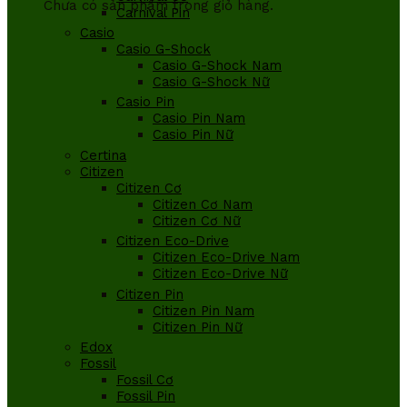
Chưa có sản phẩm trong giỏ hàng.
Carnival Pin
Casio
Casio G-Shock
Casio G-Shock Nam
Casio G-Shock Nữ
Casio Pin
Casio Pin Nam
Casio Pin Nữ
Certina
Citizen
Citizen Cơ
Citizen Cơ Nam
Citizen Cơ Nữ
Citizen Eco-Drive
Citizen Eco-Drive Nam
Citizen Eco-Drive Nữ
Citizen Pin
Citizen Pin Nam
Citizen Pin Nữ
Edox
Fossil
Fossil Cơ
Fossil Pin