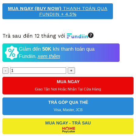
MUA NGAY (BUY NOW)
THANH TOÁN QUA
FUNDIIN + 4.5%
Trả sau đến 12 tháng với
Giảm đến
50K
khi thanh toán qua
Fundiin.
xem thêm
Số
lượng
MUA NGAY
Giao Tận Nơi Hoặc Nhận Tại Cửa Hàng
TRẢ GÓP QUA THẺ
Visa, Master, JCB
MUA NGAY - TRẢ SAU