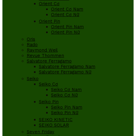
Orient Cơ
Orient Cơ Nam
Orient Cơ Nữ
Orient Pin
Orient Pin Nam
Orient Pin Nữ
Oris
Rado
Raymond Weil
Revue Thommen
Salvatore Ferragamo
Salvatore Ferragamo Nam
Salvatore Ferragamo Nữ
Seiko
Seiko Cơ
Seiko Cơ Nam
Seiko Cơ Nữ
Seiko Pin
Seiko Pin Nam
Seiko Pin Nữ
SEIKO KINETIC
SEIKO SOLAR
Seven Friday