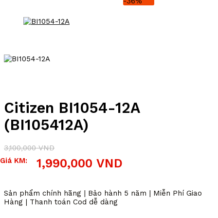
-36%
Citizen BI1054-12A
(BI105412A)
3,100,000
VND
Giá
Giá
Giá KM:
1,990,000
VND
gốc
hiện
là:
tại
3,100,000 VND.
là:
Sản phẩm chính hãng | Bảo hành 5 năm | Miễn Phí Giao
1,990,000 VND.
Hàng | Thanh toán Cod dễ dàng