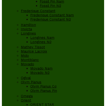
Fossil Pin Nam
Fossil Pin Nữ
Frederique Constant
Frederique Constant Nam
Frederique Constant Nữ
Hamilton
Invicta
Longines
Longines Nam
Longines Nữ
Mathey Tissot
Maurice Lacroix
Mido
Montblanc
Movado
Movado Nam
Movado Nữ
Ogival
Olym Pianus
Olym Pianus Cơ
Olym Pianus Pin
Omega
Orient
ORIENT STAR