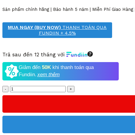
3,985,000 VND.
là:
Sản phẩm chính hãng | Bảo hành 5 năm | Miễn Phí Giao Hàng
2,690,000 VND.
MUA NGAY (BUY NOW)
THANH TOÁN QUA
FUNDIIN + 4.5%
Trả sau đến 12 tháng với
Giảm đến
50K
khi thanh toán qua
Fundiin.
xem thêm
Số
lượng