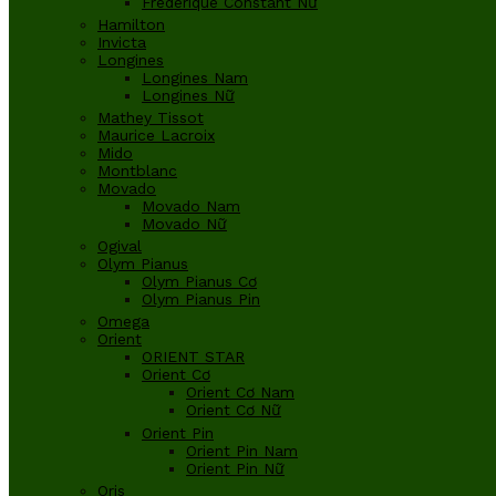
Frederique Constant Nữ
Hamilton
Invicta
Longines
Longines Nam
Longines Nữ
Mathey Tissot
Maurice Lacroix
Mido
Montblanc
Movado
Movado Nam
Movado Nữ
Ogival
Olym Pianus
Olym Pianus Cơ
Olym Pianus Pin
Omega
Orient
ORIENT STAR
Orient Cơ
Orient Cơ Nam
Orient Cơ Nữ
Orient Pin
Orient Pin Nam
Orient Pin Nữ
Oris