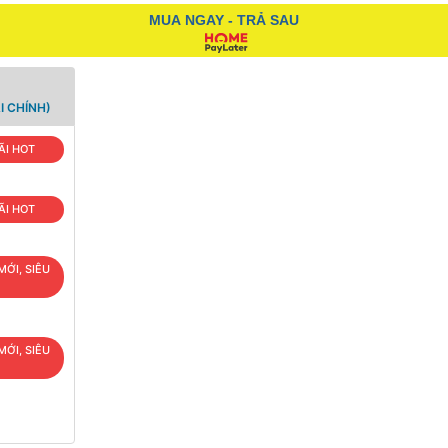
MUA NGAY - TRẢ SAU
I CHÍNH)
ÃI HOT
ÃI HOT
MỚI, SIÊU
MỚI, SIÊU