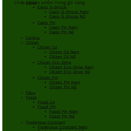
Chưa có sản phẩm trong giỏ hàng.
Casio
Casio G-Shock
Casio G-Shock Nam
Casio G-Shock Nữ
Casio Pin
Casio Pin Nam
Casio Pin Nữ
Certina
Citizen
Citizen Cơ
Citizen Cơ Nam
Citizen Cơ Nữ
Citizen Eco-Drive
Citizen Eco-Drive Nam
Citizen Eco-Drive Nữ
Citizen Pin
Citizen Pin Nam
Citizen Pin Nữ
Edox
Fossil
Fossil Cơ
Fossil Pin
Fossil Pin Nam
Fossil Pin Nữ
Frederique Constant
Frederique Constant Nam