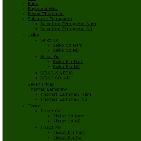
Rado
Raymond Weil
Revue Thommen
Salvatore Ferragamo
Salvatore Ferragamo Nam
Salvatore Ferragamo Nữ
Seiko
Seiko Cơ
Seiko Cơ Nam
Seiko Cơ Nữ
Seiko Pin
Seiko Pin Nam
Seiko Pin Nữ
SEIKO KINETIC
SEIKO SOLAR
Seven Friday
Thomas Earnshaw
Thomas Earnshaw Nam
Thomas Earnshaw Nữ
Tissot
Tissot Cơ
Tissot Cơ Nam
Tissot Cơ Nữ
Tissot Pin
Tissot Pin Nam
Tissot Pin Nữ