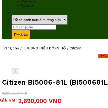
Macbook
Surface
Tìm
kiếm:
Trang chủ
/
THƯƠNG HIỆU ĐỒNG HỒ
/
Citizen
-32%
Citizen BI5006-81L (BI500681L
3,985,000
VND
Giá
Giá
Giá KM:
2,690,000
VND
gốc
hiện
là:
tại