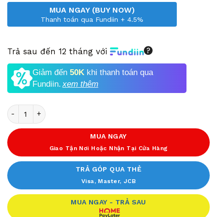
MUA NGAY (BUY NOW)
Thanh toán qua Fundiin + 4.5%
Trả sau đến 12 tháng với
Giảm đến
50K
khi thanh toán qua
Fundiin.
xem thêm
Số lượng
MUA NGAY
Giao Tận Nơi Hoặc Nhận Tại Cửa Hàng
TRẢ GÓP QUA THẺ
Visa, Master, JCB
MUA NGAY - TRẢ SAU