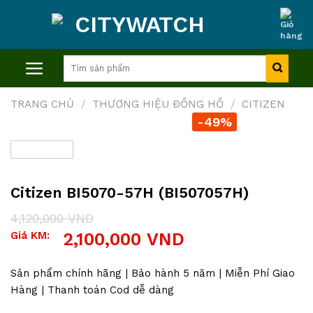
Skip
to
content
Tìm
kiếm:
TRANG CHỦ
/
THƯƠNG HIỆU ĐỒNG HỒ
/
CITIZEN
-49%
Citizen BI5070-57H (BI507057H)
4,120,000
VND
Giá
Giá
Giá KM:
2,100,000
VND
gốc
hiện
là:
tại
4,120,000 VND.
là:
Sản phẩm chính hãng | Bảo hành 5 năm | Miễn Phí Giao
2,100,000 VND.
Hàng | Thanh toán Cod dễ dàng