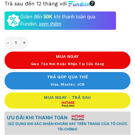
Trả sau đến 12 tháng với
Giảm đến
50K
khi thanh toán qua
Fundiin.
xem thêm
Số lượng
MUA NGAY
Giao Tận Nơi Hoặc Nhận Tại Cửa Hàng
TRẢ GÓP QUA THẺ
Visa, Master, JCB
MUA NGAY - TRẢ SAU
ƯU ĐÃI KHI THANH TOÁN
(SỬ DỤNG KHI XÁC NHẬN KHOẢN VAY TRÊN TRANG CỦA TỔ CHỨC
TÀI CHÍNH)