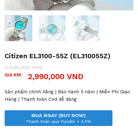
Citizen EL3100-55Z (EL310055Z)
4,585,000
VND
Giá
Giá
Giá KM:
2,990,000
VND
gốc
hiện
là:
tại
4,585,000 VND.
là:
Sản phẩm chính hãng | Bảo hành 5 năm | Miễn Phí Giao
2,990,000 VND.
Hàng | Thanh toán Cod dễ dàng
MUA NGAY (BUY NOW)
Thanh toán qua Fundiin + 4.5%