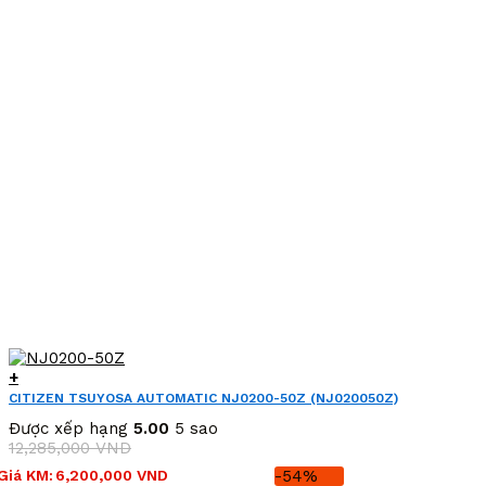
+
CITIZEN TSUYOSA AUTOMATIC NJ0200-50Z (NJ020050Z)
Được xếp hạng
5.00
5 sao
12,285,000
VND
Giá
Giá
Giá KM:
6,200,000
VND
-54%