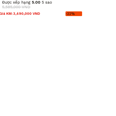
Được xếp hạng
5.00
5 sao
5,585,000
VND
Giá
Giá
Giá KM:
3,490,000
VND
-22%
gốc
hiện
là:
tại
5,585,000 VND.
là:
3,490,000 VND.