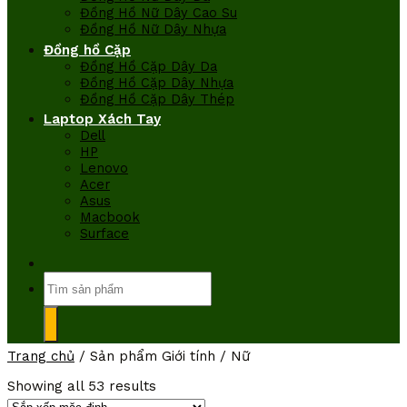
Đồng Hồ Nữ Dây Cao Su
Đồng Hồ Nữ Dây Nhựa
Đồng hồ Cặp
Đồng Hồ Cặp Dây Da
Đồng Hồ Cặp Dây Nhựa
Đồng Hồ Cặp Dây Thép
Laptop Xách Tay
Dell
HP
Lenovo
Acer
Asus
Macbook
Surface
Tìm
kiếm:
Trang chủ
/
Sản phẩm Giới tính
/
Nữ
Showing all 53 results