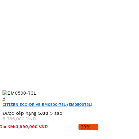
+
CITIZEN ECO-DRIVE EM0500-73L (EM050073L)
Được xếp hạng
5.00
5 sao
6,385,000
VND
Giá
Giá
Giá KM:
3,990,000
VND
-39%
gốc
hiện
là:
tại