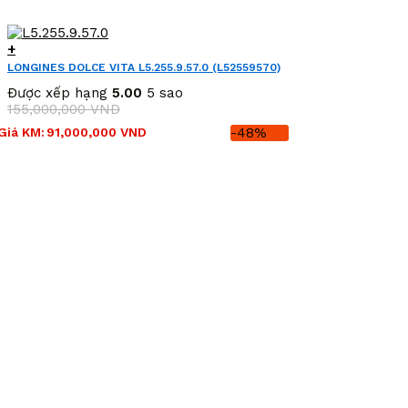
+
LONGINES DOLCE VITA L5.255.9.57.0 (L52559570)
Được xếp hạng
5.00
5 sao
155,000,000
VND
Giá
Giá
Giá KM:
91,000,000
VND
-48%
gốc
hiện
là:
tại
155,000,000 VND.
là:
91,000,000 VND.