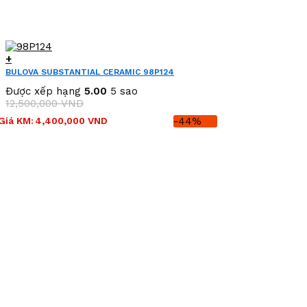
+
BULOVA SUBSTANTIAL CERAMIC 98P124
Được xếp hạng
5.00
5 sao
12,500,000
VND
Giá
Giá
Giá KM:
4,400,000
VND
-44%
gốc
hiện
là:
tại
12,500,000 VND.
là:
4,400,000 VND.