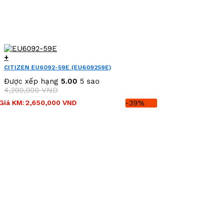
+
CITIZEN EU6092-59E (EU609259E)
Được xếp hạng
5.00
5 sao
4,200,000
VND
Giá
Giá
Giá KM:
2,650,000
VND
-39%
gốc
hiện
là:
tại
4,200,000 VND.
là:
2,650,000 VND.