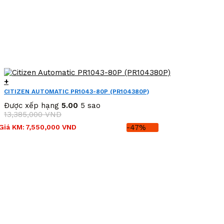
+
CITIZEN AUTOMATIC PR1043-80P (PR104380P)
Được xếp hạng
5.00
5 sao
13,385,000
VND
Giá
Giá
Giá KM:
7,550,000
VND
-47%
gốc
hiện
là:
tại
13,385,000 VND.
là:
7,550,000 VND.