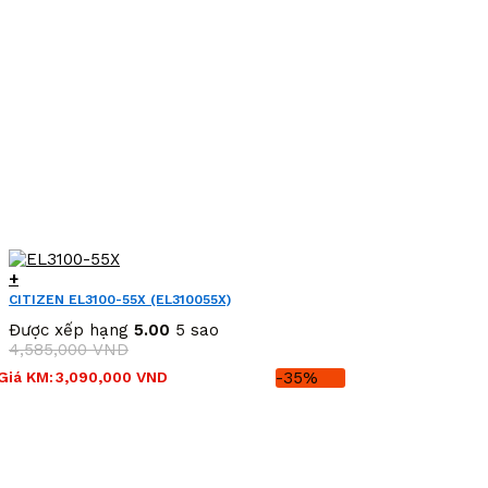
+
CITIZEN EL3100-55X (EL310055X)
Được xếp hạng
5.00
5 sao
4,585,000
VND
Giá
Giá
Giá KM:
3,090,000
VND
-35%
gốc
hiện
là:
tại
4,585,000 VND.
là:
3,090,000 VND.