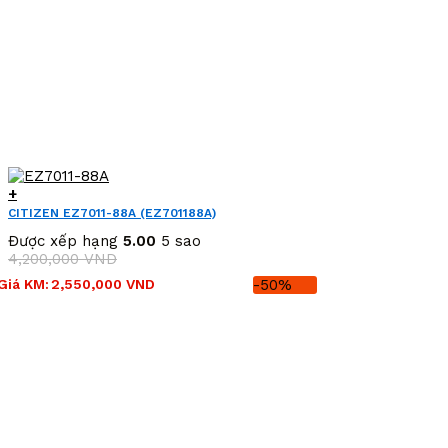
+
CITIZEN EZ7011-88A (EZ701188A)
Được xếp hạng
5.00
5 sao
4,200,000
VND
Giá
Giá
Giá KM:
2,550,000
VND
-50%
gốc
hiện
là:
tại
4,200,000 VND.
là:
2,550,000 VND.