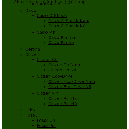
Chưa có sản phẩm trong giỏ hàng.
Carnival Pin
Casio
Casio G-Shock
Casio G-Shock Nam
Casio G-Shock Nữ
Casio Pin
Casio Pin Nam
Casio Pin Nữ
Certina
Citizen
Citizen Cơ
Citizen Cơ Nam
Citizen Cơ Nữ
Citizen Eco-Drive
Citizen Eco-Drive Nam
Citizen Eco-Drive Nữ
Citizen Pin
Citizen Pin Nam
Citizen Pin Nữ
Edox
Fossil
Fossil Cơ
Fossil Pin