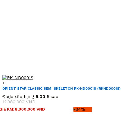
+
ORIENT STAR CLASSIC SEMI SKELETON RK-ND0001S (RKND0001S)
Được xếp hạng
5.00
5 sao
12,980,000
VND
Giá
Giá
Giá KM:
8,900,000
VND
-34%
gốc
hiện
là:
tại
12,980,000 VND.
là: