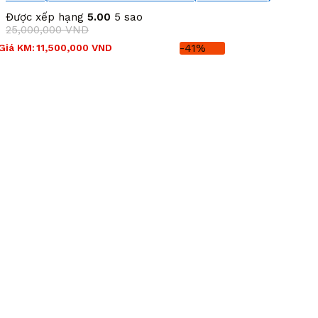
Được xếp hạng
5.00
5 sao
25,000,000
VND
Giá
Giá
Giá KM:
11,500,000
VND
-41%
gốc
hiện
là:
tại
25,000,000 VND.
là:
11,500,000 VND.