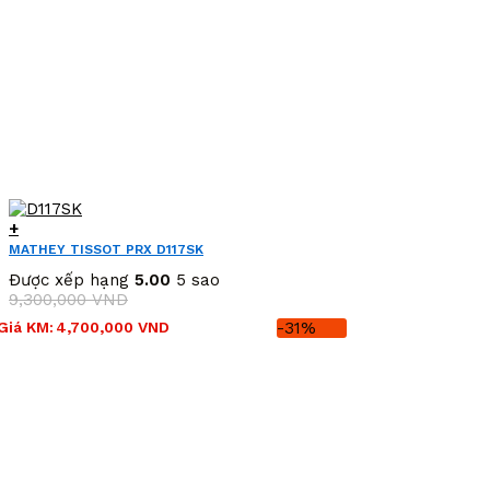
+
MATHEY TISSOT PRX D117SK
Được xếp hạng
5.00
5 sao
9,300,000
VND
Giá
Giá
Giá KM:
4,700,000
VND
-31%
gốc
hiện
là:
tại
9,300,000 VND.
là:
4,700,000 VND.