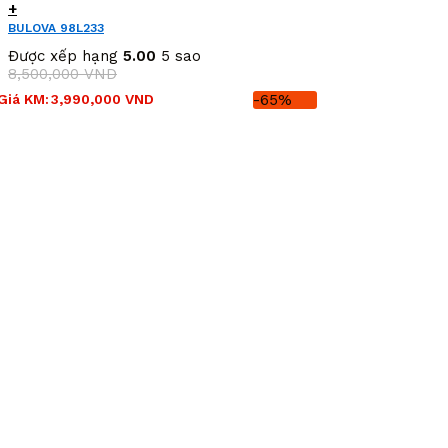
+
BULOVA 98L233
Được xếp hạng
5.00
5 sao
8,500,000
VND
Giá
Giá
Giá KM:
3,990,000
VND
-65%
gốc
hiện
là:
tại
8,500,000 VND.
là:
3,990,000 VND.