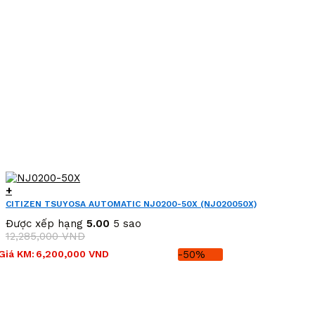
+
CITIZEN TSUYOSA AUTOMATIC NJ0200-50X (NJ020050X)
Được xếp hạng
5.00
5 sao
12,285,000
VND
Giá
Giá
Giá KM:
6,200,000
VND
-50%
gốc
hiện
là:
tại
12,285,000 VND.
là:
6,200,000 VND.