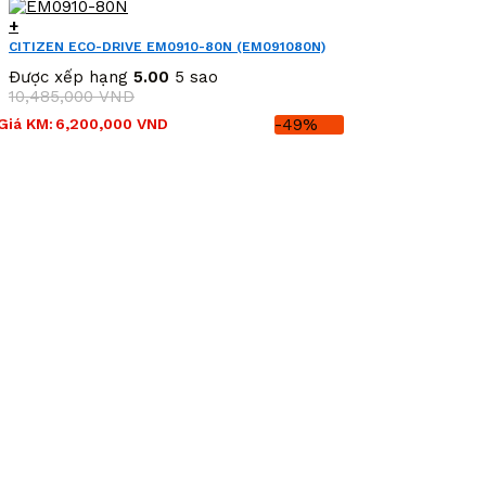
+
CITIZEN ECO-DRIVE EM0910-80N (EM091080N)
Được xếp hạng
5.00
5 sao
10,485,000
VND
Giá
Giá
Giá KM:
6,200,000
VND
-49%
gốc
hiện
là:
tại
10,485,000 VND.
là:
6,200,000 VND.