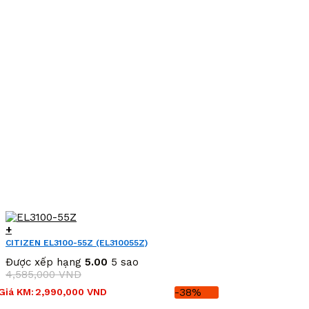
+
CITIZEN EL3100-55Z (EL310055Z)
Được xếp hạng
5.00
5 sao
4,585,000
VND
Giá
Giá
Giá KM:
2,990,000
VND
-38%
gốc
hiện