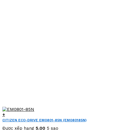
6,385,000 VND.
là:
3,990,000 VND.
+
CITIZEN ECO-DRIVE EM0801-85N (EM080185N)
Được xếp hạng
5.00
5 sao