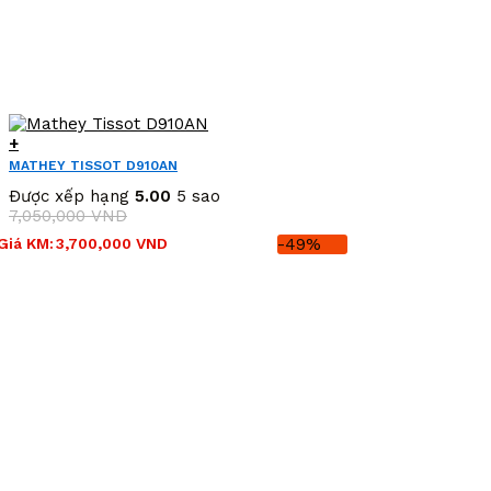
+
MATHEY TISSOT D910AN
Được xếp hạng
5.00
5 sao
7,050,000
VND
Giá
Giá
Giá KM:
3,700,000
VND
-49%
gốc
hiện
là:
tại
7,050,000 VND.
là:
3,700,000 VND.