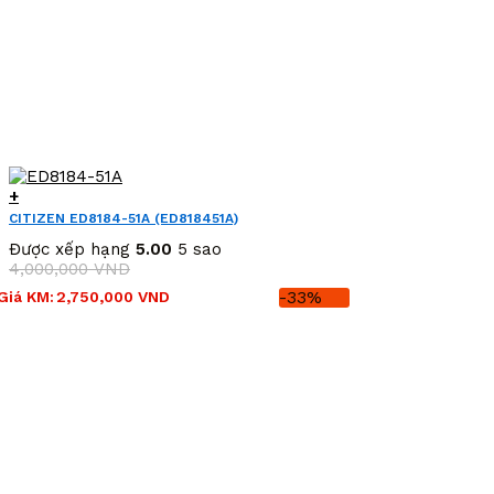
+
CITIZEN ED8184-51A (ED818451A)
Được xếp hạng
5.00
5 sao
4,000,000
VND
Giá
Giá
Giá KM:
2,750,000
VND
-33%
gốc
hiện
là:
tại
4,000,000 VND.
là:
2,750,000 VND.