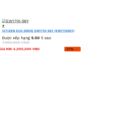
+
CITIZEN ECO-DRIVE EW1710-56Y (EW171056Y)
Được xếp hạng
5.00
5 sao
7,900,000
VND
Giá
Giá
Giá KM:
4,050,000
VND
-31%
gốc
hiện
là:
tại
7,900,000 VND.
là:
4,050,000 VND.