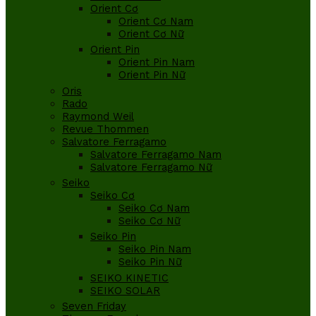
Orient Cơ
Orient Cơ Nam
Orient Cơ Nữ
Orient Pin
Orient Pin Nam
Orient Pin Nữ
Oris
Rado
Raymond Weil
Revue Thommen
Salvatore Ferragamo
Salvatore Ferragamo Nam
Salvatore Ferragamo Nữ
Seiko
Seiko Cơ
Seiko Cơ Nam
Seiko Cơ Nữ
Seiko Pin
Seiko Pin Nam
Seiko Pin Nữ
SEIKO KINETIC
SEIKO SOLAR
Seven Friday