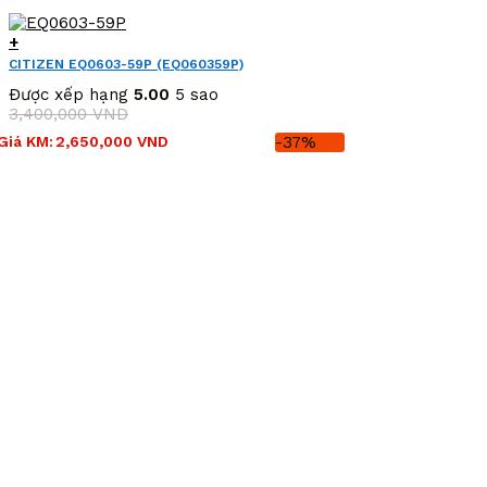
+
CITIZEN EQ0603-59P (EQ060359P)
Được xếp hạng
5.00
5 sao
3,400,000
VND
Giá
Giá
Giá KM:
2,650,000
VND
-37%
gốc
hiện
là:
tại
3,400,000 VND.
là:
2,650,000 VND.