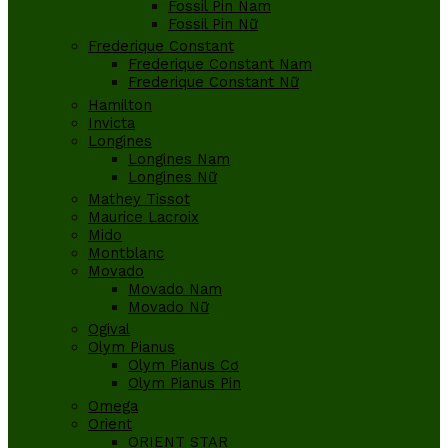
Fossil Pin Nam
Fossil Pin Nữ
Frederique Constant
Frederique Constant Nam
Frederique Constant Nữ
Hamilton
Invicta
Longines
Longines Nam
Longines Nữ
Mathey Tissot
Maurice Lacroix
Mido
Montblanc
Movado
Movado Nam
Movado Nữ
Ogival
Olym Pianus
Olym Pianus Cơ
Olym Pianus Pin
Omega
Orient
ORIENT STAR