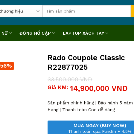
Tìm
kiếm:
 NỮ
ĐỒNG HỒ CẶP
LAPTOP XÁCH TAY
Rado Coupole Classic
-56%
R22877025
33,500,000
VND
Giá
Giá
Giá KM:
14,900,000
VND
gốc
hiện
là:
tại
33,500,000 VND.
là:
Sản phẩm chính hãng | Bảo hành 5 năm |
14,900,000 VND.
Hàng | Thanh toán Cod dễ dàng
MUA NGAY (BUY NOW)
Thanh toán qua Fundiin + 4.5%