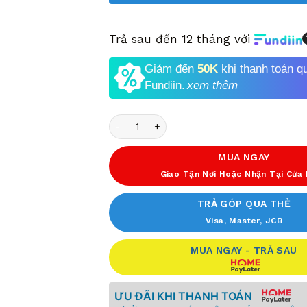
Trả sau đến 12 tháng với
Giảm đến
50K
khi thanh toán q
Fundiin.
xem thêm
Số lượng
MUA NGAY
Giao Tận Nơi Hoặc Nhận Tại Cửa
TRẢ GÓP QUA THẺ
Visa, Master, JCB
MUA NGAY - TRẢ SAU
ƯU ĐÃI KHI THANH TOÁN