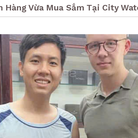
h Hàng Vừa Mua Sắm Tại City Wat