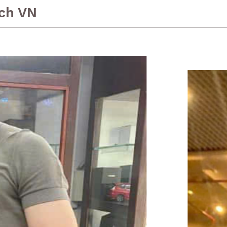
ch VN