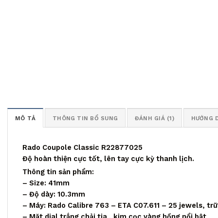
MÔ TẢ
THÔNG TIN BỔ SUNG
ĐÁNH GIÁ (1)
HƯỚNG 
Rado Coupole Classic R22877025
Độ hoàn thiện cực tốt, lên tay cực kỳ thanh lịch.
Thông tin sản phẩm:
– Size: 41mm
– Độ dày: 10.3mm
– Máy: Rado Calibre 763 – ETA C07.611 – 25 jewels, tr
– Mặt dial trắng chải tia , kim cọc vàng hồng nổi bật