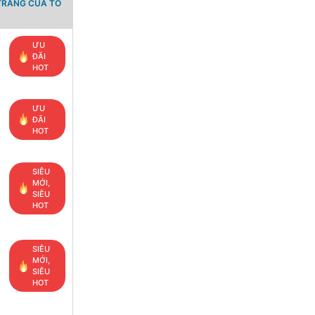
TRANG CỦA TỔ
ƯU
ĐÃI
HOT
ƯU
ĐÃI
HOT
SIÊU
MỚI,
SIÊU
HOT
SIÊU
MỚI,
SIÊU
HOT