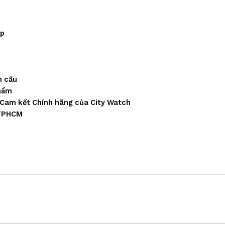
ấp
n cầu
phẩm
 Cam kết Chính hãng của City Watch
 TPHCM