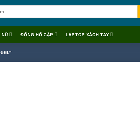
 NỮ
ĐỒNG HỒ CẶP
LAPTOP XÁCH TAY
-56L”