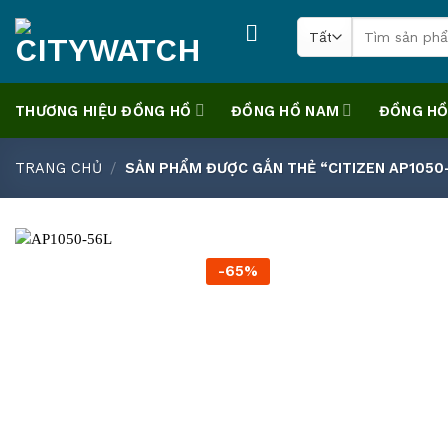
Skip
Tìm
to
kiếm:
content
THƯƠNG HIỆU ĐỒNG HỒ
ĐỒNG HỒ NAM
ĐỒNG HỒ
TRANG CHỦ
/
SẢN PHẨM ĐƯỢC GẮN THẺ “CITIZEN AP1050
-65%
+