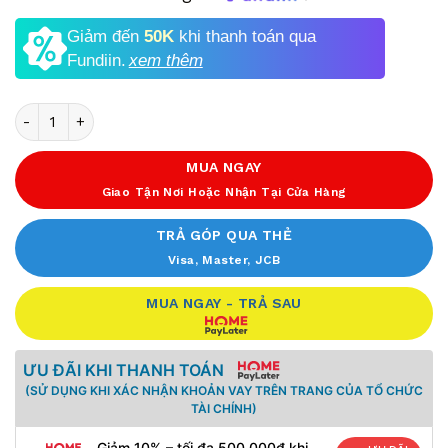
Giảm đến
50K
khi thanh toán qua
Fundiin.
xem thêm
Số lượng
MUA NGAY
Giao Tận Nơi Hoặc Nhận Tại Cửa Hàng
TRẢ GÓP QUA THẺ
Visa, Master, JCB
MUA NGAY - TRẢ SAU
ƯU ĐÃI KHI THANH TOÁN
(SỬ DỤNG KHI XÁC NHẬN KHOẢN VAY TRÊN TRANG CỦA TỔ CHỨC
TÀI CHÍNH)
Giảm 10% – tối đa 500.000đ khi