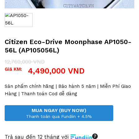
Citizen Eco-Drive Moonphase AP1050-
56L (AP105056L)
12,760,000
VND
Giá
Giá
Giá KM:
4,490,000
VND
gốc
hiện
là:
tại
12,760,000 VND.
là:
Sản phẩm chính hãng | Bảo hành 5 năm | Miễn Phí Giao
4,490,000 VND.
Hàng | Thanh toán Cod dễ dàng
MUA NGAY (BUY NOW)
Thanh toán qua Fundiin + 4.5%
Trả sau đến 12 tháng với