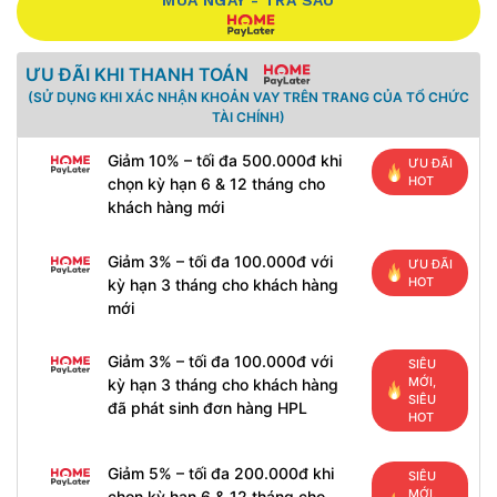
MUA NGAY - TRẢ SAU
ƯU ĐÃI KHI THANH TOÁN
(SỬ DỤNG KHI XÁC NHẬN KHOẢN VAY TRÊN TRANG CỦA TỔ CHỨC
TÀI CHÍNH)
Giảm 10% – tối đa 500.000đ khi
ƯU ĐÃI
HOT
chọn kỳ hạn 6 & 12 tháng cho
khách hàng mới
Giảm 3% – tối đa 100.000đ với
ƯU ĐÃI
HOT
kỳ hạn 3 tháng cho khách hàng
mới
Giảm 3% – tối đa 100.000đ với
SIÊU
MỚI,
kỳ hạn 3 tháng cho khách hàng
SIÊU
đã phát sinh đơn hàng HPL
HOT
Giảm 5% – tối đa 200.000đ khi
SIÊU
MỚI,
chọn kỳ hạn 6 & 12 tháng cho