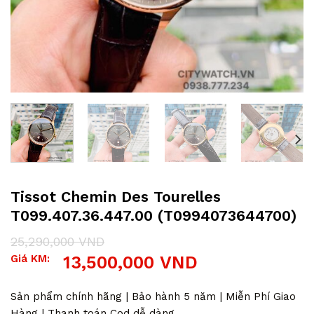
Tissot Chemin Des Tourelles
T099.407.36.447.00 (T0994073644700)
25,290,000
VND
Giá
Giá
Giá KM:
13,500,000
VND
gốc
hiện
là:
tại
25,290,000 VND.
là:
Sản phẩm chính hãng | Bảo hành 5 năm | Miễn Phí Giao
13,500,000 VND.
Hàng | Thanh toán Cod dễ dàng