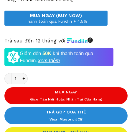
MUA NGAY (BUY NOW)
Thanh toán qua Fundiin + 4.5%
Trả sau đến 12 tháng với
Giảm đến
50K
khi thanh toán qua
Fundiin.
xem thêm
Số lượng
MUA NGAY
Giao Tận Nơi Hoặc Nhận Tại Cửa Hàng
TRẢ GÓP QUA THẺ
Visa, Master, JCB