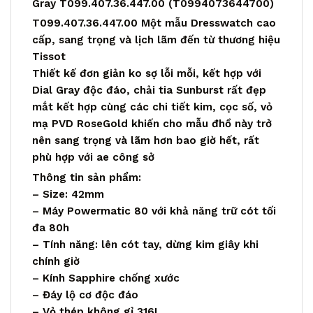
Gray T099.407.36.447.00 (T0994073644700)
T099.407.36.447.00 Một mẫu Dresswatch cao
cấp, sang trọng và lịch lãm đến từ thương hiệu
Tissot
Thiết kế đơn giản ko sợ lỗi mỗi, kết hợp với
Dial Gray độc đáo, chải tia Sunburst rất đẹp
mắt kết hợp cùng các chi tiết kim, cọc số, vỏ
mạ PVD RoseGold khiến cho mẫu đhồ này trở
nên sang trọng và lãm hơn bao giờ hết, rất
phù hợp với ae công sở
Thông tin sản phẩm:
– Size: 42mm
– Máy Powermatic 80 với khả năng trữ cót tối
đa 80h
– Tính năng: lên cót tay, dừng kim giây khi
chính giờ
– Kính Sapphire chống xước
– Đáy lộ cơ độc đáo
– Vỏ thép không gỉ 316L