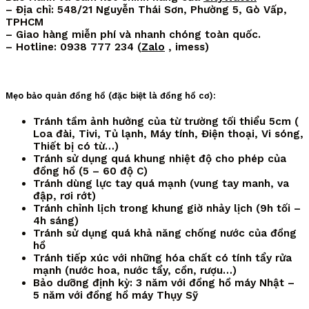
– Địa chỉ: 548/21 Nguyễn Thái Sơn, Phường 5, Gò Vấp,
TPHCM
– Giao hàng miễn phí và nhanh chóng toàn quốc.
– Hotline: 0938 777 234 (
Zalo
, imess)
Mẹo bảo quản đồng hồ (đặc biệt là đồng hồ cơ):
Tránh tầm ảnh hưởng của từ trường tối thiểu 5cm (
Loa đài, Tivi, Tủ lạnh, Máy tính, Điện thoại, Vi sóng,
Thiết bị có từ…)
Tránh sử dụng quá khung nhiệt độ cho phép của
đồng hồ (5 – 60 độ C)
Tránh dùng lực tay quá mạnh (vung tay manh, va
đập, rơi rớt)
Tránh chỉnh lịch trong khung giờ nhảy lịch (9h tối –
4h sáng)
Tránh sử dụng quá khả năng chống nước của đồng
hồ
Tránh tiếp xúc với những hóa chất có tính tẩy rửa
mạnh (nước hoa, nước tẩy, cồn, rượu…)
Bảo dưỡng định kỳ: 3 năm với đồng hồ máy Nhật –
5 năm với đồng hồ máy Thụy Sỹ