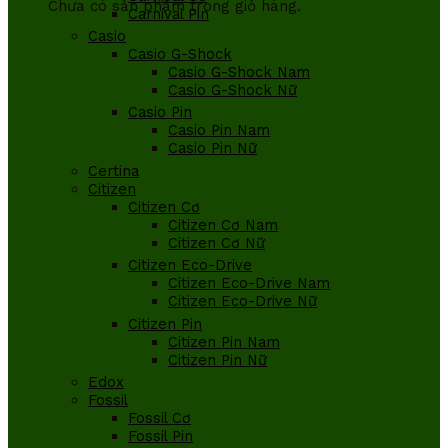
Chưa có sản phẩm trong giỏ hàng.
Carnival Pin
Casio
Casio G-Shock
Casio G-Shock Nam
Casio G-Shock Nữ
Casio Pin
Casio Pin Nam
Casio Pin Nữ
Certina
Citizen
Citizen Cơ
Citizen Cơ Nam
Citizen Cơ Nữ
Citizen Eco-Drive
Citizen Eco-Drive Nam
Citizen Eco-Drive Nữ
Citizen Pin
Citizen Pin Nam
Citizen Pin Nữ
Edox
Fossil
Fossil Cơ
Fossil Pin