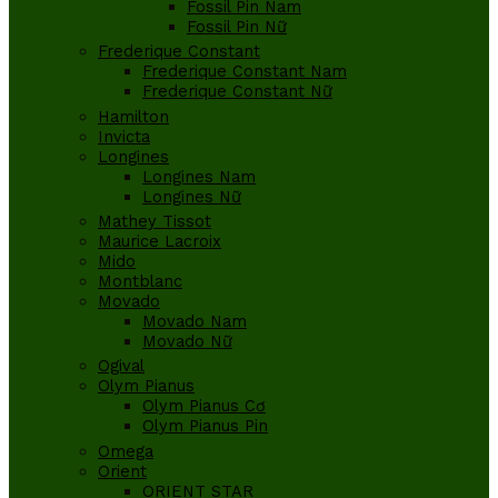
Fossil Pin Nam
Fossil Pin Nữ
Frederique Constant
Frederique Constant Nam
Frederique Constant Nữ
Hamilton
Invicta
Longines
Longines Nam
Longines Nữ
Mathey Tissot
Maurice Lacroix
Mido
Montblanc
Movado
Movado Nam
Movado Nữ
Ogival
Olym Pianus
Olym Pianus Cơ
Olym Pianus Pin
Omega
Orient
ORIENT STAR