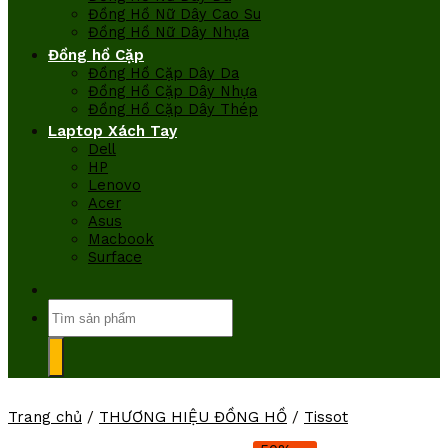
Đồng Hồ Nữ Dây Cao Su
Đồng Hồ Nữ Dây Nhựa
Đồng hồ Cặp
Đồng Hồ Cặp Dây Da
Đồng Hồ Cặp Dây Nhựa
Đồng Hồ Cặp Dây Thép
Laptop Xách Tay
Dell
HP
Lenovo
Acer
Asus
Macbook
Surface
Tìm
kiếm:
Trang chủ
/
THƯƠNG HIỆU ĐỒNG HỒ
/
Tissot