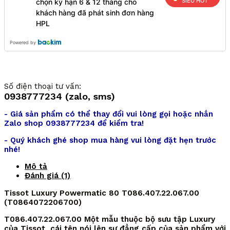
SIÊU HOT
chọn kỳ hạn 6 & 12 tháng cho
khách hàng đã phát sinh đơn hàng
HPL
Powered by
Số điện thoại tư vấn:
0938777234 (zalo, sms)
- Giá sản phẩm có thể thay đổi vui lòng gọi hoặc nhắn
Zalo shop 0938777234 để kiểm tra!
- Quý khách ghé shop mua hàng vui lòng đặt hẹn trước
nhé!
Mô tả
Đánh giá (1)
Tissot Luxury Powermatic 80 T086.407.22.067.00
(T0864072206700)
T086.407.22.067.00 Một mẫu thuộc bộ sưu tập Luxury
của Tissot, cái tên nói lên sự đẳng cấp của sản phẩm với