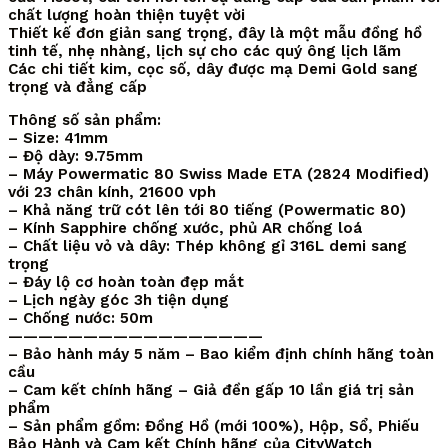
chất lượng hoàn thiện tuyệt vời
Thiết kế đơn giản sang trọng, đây là một mẫu đồng hồ
tinh tế, nhẹ nhàng, lịch sự cho các quý ông lịch lãm
Các chi tiết kim, cọc số, dây được mạ Demi Gold sang
trọng và đẳng cấp
Thông số sản phẩm:
– Size: 41mm
– Độ dày: 9.75mm
– Máy Powermatic 80 Swiss Made ETA (2824 Modified)
với 23 chân kính, 21600 vph
– Khả năng trữ cót lên tới 80 tiếng (Powermatic 80)
– Kính Sapphire chống xước, phủ AR chống loá
– Chất liệu vỏ và dây: Thép không gỉ 316L demi sang
trọng
– Đáy lộ cơ hoàn toàn đẹp mắt
– Lịch ngày góc 3h tiện dụng
– Chống nước: 50m
—————————————————
– Bảo hành máy 5 năm – Bao kiểm định chính hãng toàn
cầu
– Cam kết chính hãng – Giả đền gấp 10 lần giá trị sản
phẩm
– Sản phẩm gồm: Đồng Hồ (mới 100%), Hộp, Sổ, Phiếu
Bảo Hành và Cam kết Chính hãng của
CityWatch