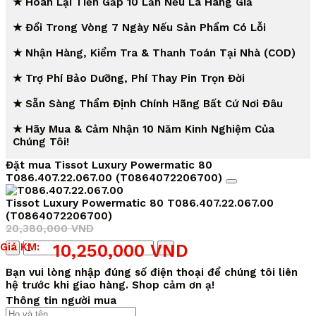
★ Hoàn Lại Tiền Gấp 10 Lần Nếu Là Hàng Giả
★ Đổi Trong Vòng 7 Ngày Nếu Sản Phẩm Có Lỗi
★ Nhận Hàng, Kiểm Tra & Thanh Toán Tại Nhà (COD)
★ Trợ Phí Bảo Dưỡng, Phí Thay Pin Trọn Đời
★ Sẵn Sàng Thẩm Định Chính Hãng Bất Cứ Nơi Đâu
★ Hãy Mua & Cảm Nhận 10 Năm Kinh Nghiệm Của
Chúng Tôi!
Đặt mua Tissot Luxury Powermatic 80
T086.407.22.067.00 (T0864072206700)
Tissot Luxury Powermatic 80 T086.407.22.067.00
(T0864072206700)
20,380,000
VND
Giá
Giá
Số
Giá KM:
10,250,000
VND
gốc
hiện
lượng
là:
tại
Bạn vui lòng nhập đúng số điện thoại để chúng tôi liên
20,380,000 VND.
là:
hệ trước khi giao hàng. Shop cảm ơn ạ!
10,250,000 VND.
Thông tin người mua