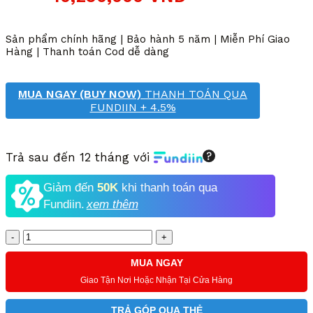
gốc
hiện
là:
tại
20,380,000 VND.
là:
Sản phẩm chính hãng | Bảo hành 5 năm | Miễn Phí Giao
10,250,000 VND.
Hàng | Thanh toán Cod dễ dàng
MUA NGAY (BUY NOW)
THANH TOÁN QUA
FUNDIIN + 4.5%
Trả sau đến 12 tháng với
Giảm đến
50K
khi thanh toán qua
Fundiin.
xem thêm
Số
lượng
MUA NGAY
Giao Tận Nơi Hoặc Nhận Tại Cửa Hàng
TRẢ GÓP QUA THẺ