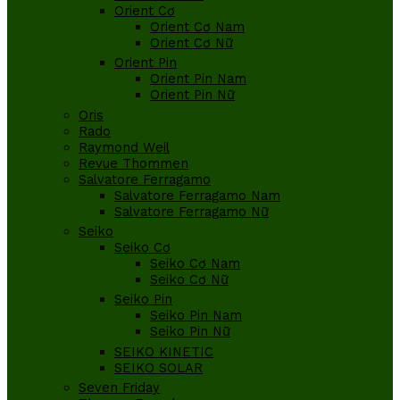
Orient Cơ
Orient Cơ Nam
Orient Cơ Nữ
Orient Pin
Orient Pin Nam
Orient Pin Nữ
Oris
Rado
Raymond Weil
Revue Thommen
Salvatore Ferragamo
Salvatore Ferragamo Nam
Salvatore Ferragamo Nữ
Seiko
Seiko Cơ
Seiko Cơ Nam
Seiko Cơ Nữ
Seiko Pin
Seiko Pin Nam
Seiko Pin Nữ
SEIKO KINETIC
SEIKO SOLAR
Seven Friday