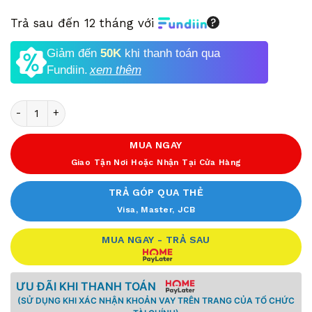
Trả sau đến 12 tháng với
Giảm đến
50K
khi thanh toán qua
Fundiin.
xem thêm
Số lượng
MUA NGAY
Giao Tận Nơi Hoặc Nhận Tại Cửa Hàng
TRẢ GÓP QUA THẺ
Visa, Master, JCB
MUA NGAY - TRẢ SAU
ƯU ĐÃI KHI THANH TOÁN
(SỬ DỤNG KHI XÁC NHẬN KHOẢN VAY TRÊN TRANG CỦA TỔ CHỨC