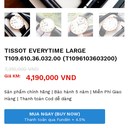
TISSOT EVERYTIME LARGE
T109.610.36.032.00 (T1096103603200)
7,310,000
VND
Giá
Giá
Giá KM:
4,190,000
VND
gốc
hiện
là:
tại
7,310,000 VND.
là:
Sản phẩm chính hãng | Bảo hành 5 năm | Miễn Phí Giao
4,190,000 VND.
Hàng | Thanh toán Cod dễ dàng
MUA NGAY (BUY NOW)
Thanh toán qua Fundiin + 4.5%