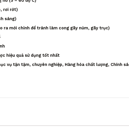
 hồ (5 – 60 độ C)
 rơi rớt)
4h sáng)
áo ra mới chỉnh để tránh làm cong gãy núm, gãy trục)
ồ
ạnh
ược hiệu quả sử dụng tốt nhất
ục vụ tận tậm, chuyên nghiệp, Hàng hóa chất lượng, Chính sá