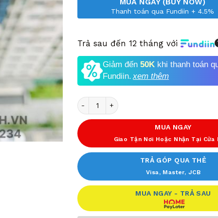
MUA NGAY (BUY NOW)
Thanh toán qua Fundiin + 4.5%
Trả sau đến 12 tháng với
Giảm đến
50K
khi thanh toán q
Fundiin.
xem thêm
Số lượng
MUA NGAY
Giao Tận Nơi Hoặc Nhận Tại Cửa
TRẢ GÓP QUA THẺ
Visa, Master, JCB
MUA NGAY - TRẢ SAU