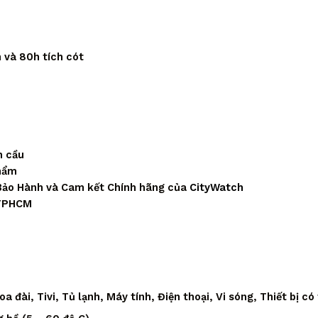
 và 80h tích cót
n cầu
phẩm
Bảo Hành và Cam kết Chính hãng của
CityWatch
 TPHCM
 đài, Tivi, Tủ lạnh, Máy tính, Điện thoại, Vi sóng, Thiết bị có