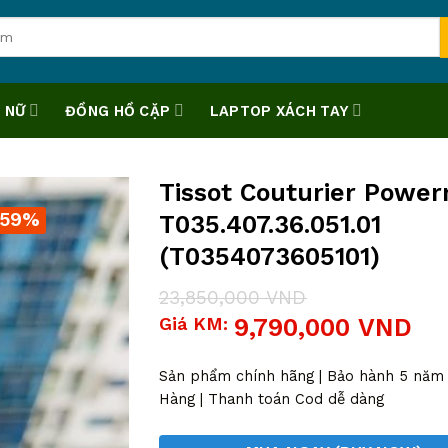
 NỮ
ĐỒNG HỒ CẶP
LAPTOP XÁCH TAY
Tissot Couturier Power
-59%
T035.407.36.051.01
(T0354073605101)
23,850,000
VND
Giá
Giá
Giá KM:
9,790,000
VND
gốc
hiện
là:
tại
23,850,000 VND.
là:
Sản phẩm chính hãng | Bảo hành 5 năm |
9,790,000 VND.
Hàng | Thanh toán Cod dễ dàng