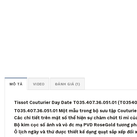
MÔ TẢ
VIDEO
ĐÁNH GIÁ (1)
Tissot Couturier Day Date T035.407.36.051.01 (T0354
T035.407.36.051.01 Một mẫu trong bộ sưu tập Couturier 
Các chi tiết trên mặt số thể hiện sự chăm chút tỉ mỉ củ
Bộ kim cọc số ánh và vỏ đc mạ PVD RoseGold tương phả
Ô lịch ngày và thứ được thiết kế dạng quạt sắp xếp đối