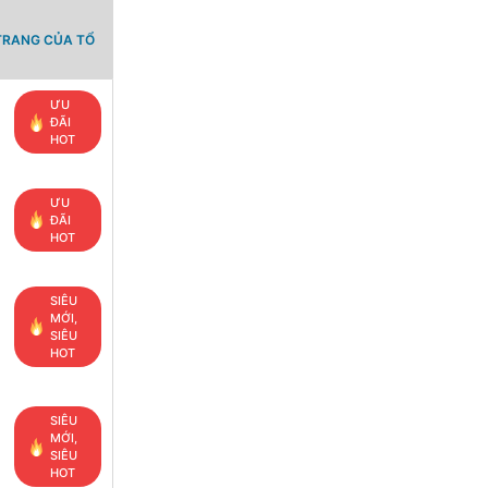
TRANG CỦA TỔ
ƯU
ĐÃI
HOT
ƯU
ĐÃI
HOT
SIÊU
MỚI,
SIÊU
HOT
SIÊU
MỚI,
SIÊU
HOT