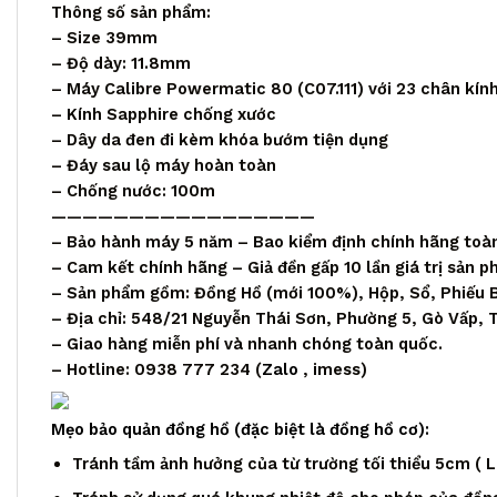
Thông số sản phẩm:
– Size 39mm
– Độ dày: 11.8mm
– Máy Calibre Powermatic 80 (C07.111) với 23 chân kính
– Kính Sapphire chống xước
– Dây da đen đi kèm khóa bướm tiện dụng
– Đáy sau lộ máy hoàn toàn
– Chống nước: 100m
—————————————————
– Bảo hành máy 5 năm – Bao kiểm định chính hãng toà
– Cam kết chính hãng – Giả đền gấp 10 lần giá trị sản 
– Sản phẩm gồm: Đồng Hồ (mới 100%), Hộp, Sổ, Phiếu 
– Địa chỉ: 548/21 Nguyễn Thái Sơn, Phường 5, Gò Vấp,
– Giao hàng miễn phí và nhanh chóng toàn quốc.
– Hotline: 0938 777 234 (
Zalo
, imess)
Mẹo bảo quản đồng hồ (đặc biệt là đồng hồ cơ):
Tránh tầm ảnh hưởng của từ trường tối thiểu 5cm ( Loa