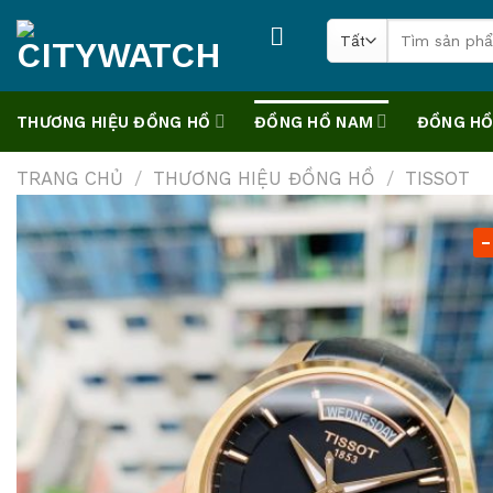
Skip
Tìm
to
kiếm:
content
THƯƠNG HIỆU ĐỒNG HỒ
ĐỒNG HỒ NAM
ĐỒNG HỒ
TRANG CHỦ
/
THƯƠNG HIỆU ĐỒNG HỒ
/
TISSOT