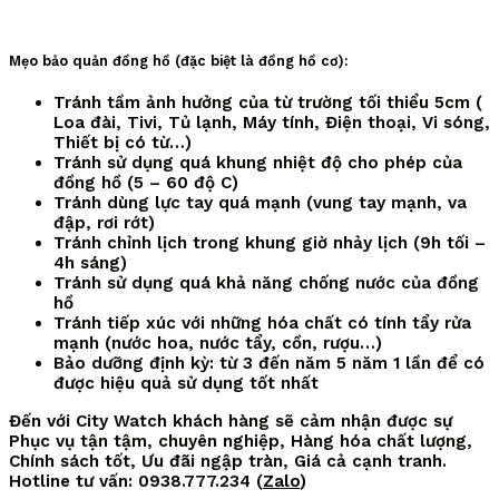
Mẹo bảo quản đồng hồ (đặc biệt là đồng hồ cơ):
Tránh tầm ảnh hưởng của từ trường tối thiểu 5cm (
Loa đài, Tivi, Tủ lạnh, Máy tính, Điện thoại, Vi sóng,
Thiết bị có từ…)
Tránh sử dụng quá khung nhiệt độ cho phép của
đồng hồ (5 – 60 độ C)
Tránh dùng lực tay quá mạnh (vung tay mạnh, va
đập, rơi rớt)
Tránh chỉnh lịch trong khung giờ nhảy lịch (9h tối –
4h sáng)
Tránh sử dụng quá khả năng chống nước của đồng
hồ
Tránh tiếp xúc với những hóa chất có tính tẩy rửa
mạnh (nước hoa, nước tẩy, cồn, rượu…)
Bảo dưỡng định kỳ: từ 3 đến năm 5 năm 1 lần để có
được hiệu quả sử dụng tốt nhất
Đến với City Watch khách hàng sẽ cảm nhận được sự
Phục vụ tận tậm, chuyên nghiệp, Hàng hóa chất lượng,
Chính sách tốt, Ưu đãi ngập tràn, Giá cả cạnh tranh.
Hotline tư vấn: 0938.777.234 (
Zalo
)