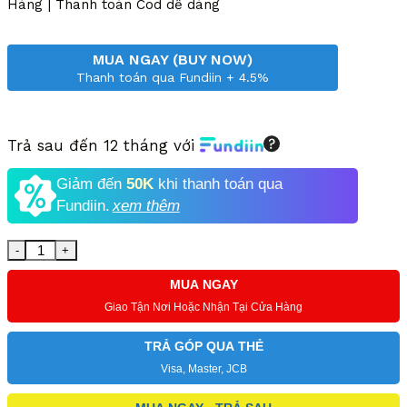
Hàng | Thanh toán Cod dễ dàng
MUA NGAY (BUY NOW)
Thanh toán qua Fundiin + 4.5%
Trả sau đến 12 tháng với
Giảm đến
50K
khi thanh toán qua
Fundiin.
xem thêm
Số lượng
MUA NGAY
Giao Tận Nơi Hoặc Nhận Tại Cửa Hàng
TRẢ GÓP QUA THẺ
Visa, Master, JCB