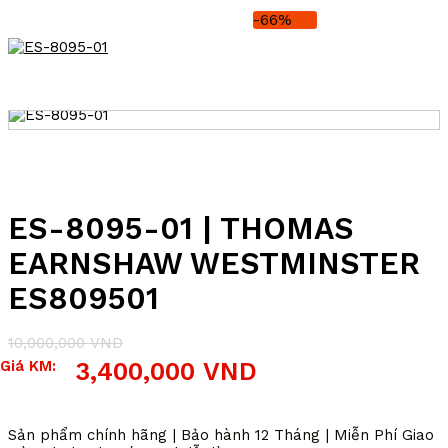
-66%
ES-8095-01 | THOMAS
EARNSHAW WESTMINSTER
ES809501
10,000,000
VND
Giá
Giá
Giá KM:
3,400,000
VND
gốc
hiện
là:
tại
10,000,000 VND.
là:
3,400,000 VND.
Sản phẩm chính hãng | Bảo hành 12 Tháng | Miễn Phí Giao