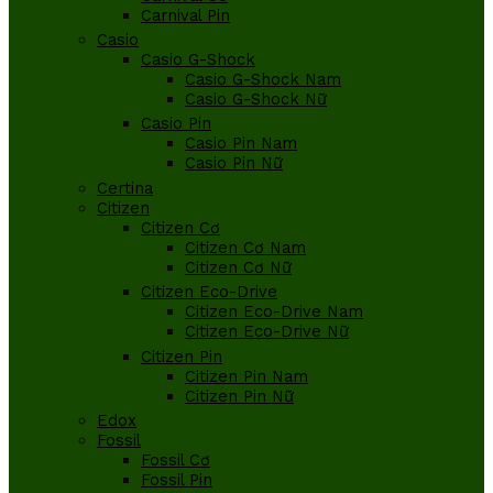
Carnival Pin
Casio
Casio G-Shock
Casio G-Shock Nam
Casio G-Shock Nữ
Casio Pin
Casio Pin Nam
Casio Pin Nữ
Certina
Citizen
Citizen Cơ
Citizen Cơ Nam
Citizen Cơ Nữ
Citizen Eco-Drive
Citizen Eco-Drive Nam
Citizen Eco-Drive Nữ
Citizen Pin
Citizen Pin Nam
Citizen Pin Nữ
Edox
Fossil
Fossil Cơ
Fossil Pin