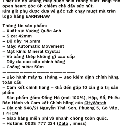
Thiết kế bộ khung máy được nhìn thông suốt. Nhịp thở
open heart góc 6h chiễm chệ đầy sức hút.
Kim giờ phụ được đưa về góc 12h chạy mượt mà trên
logo hãng EARNSHAW
Thông tin sản phẩm:
– Xuất xứ: Vương Quốc Anh
– Size: 42mm
– Độ dày: 14.5mm
– Máy: Automatic Movement
– Mặt kính: Mineral Crystal
– Vỏ bằng thép không gỉ cao cấp
– Dây da cao cấp chính hãng
– Chống nước: 50m
—————————————————
– Bảo hành máy 12 Tháng – Bao kiểm định chính hãng
toàn cầu
– Cam kết chính hãng – Giả đền gấp 10 lần giá trị sản
phẩm
– Sản phẩm gồm: Đồng Hồ (mới 100%), Hộp, Sổ, Phiếu
Bảo Hành và Cam kết Chính hãng của
CityWatch
– Địa chỉ: 548/21 Nguyễn Thái Sơn, Phường 5, Gò Vấp,
TPHCM
– Giao hàng miễn phí và nhanh chóng toàn quốc.
– Hotline: 0938 777 234 (
Zalo
, imess)