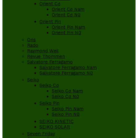
Orient Cơ
Orient Cơ Nam
Orient Cơ Nữ
Orient Pin
Orient Pin Nam
Orient Pin Nữ
Oris
Rado
Raymond Weil
Revue Thommen
Salvatore Ferragamo
Salvatore Ferragamo Nam
Salvatore Ferragamo Nữ
Seiko
Seiko Cơ
Seiko Cơ Nam
Seiko Cơ Nữ
Seiko Pin
Seiko Pin Nam
Seiko Pin Nữ
SEIKO KINETIC
SEIKO SOLAR
Seven Friday