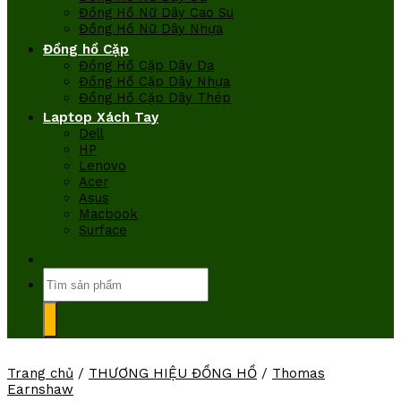
Đồng Hồ Nữ Dây Cao Su
Đồng Hồ Nữ Dây Nhựa
Đồng hồ Cặp
Đồng Hồ Cặp Dây Da
Đồng Hồ Cặp Dây Nhựa
Đồng Hồ Cặp Dây Thép
Laptop Xách Tay
Dell
HP
Lenovo
Acer
Asus
Macbook
Surface
Tìm
kiếm:
Trang chủ
/
THƯƠNG HIỆU ĐỒNG HỒ
/
Thomas
Earnshaw