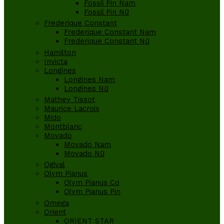
Fossil Pin Nam
Fossil Pin Nữ
Frederique Constant
Frederique Constant Nam
Frederique Constant Nữ
Hamilton
Invicta
Longines
Longines Nam
Longines Nữ
Mathey Tissot
Maurice Lacroix
Mido
Montblanc
Movado
Movado Nam
Movado Nữ
Ogival
Olym Pianus
Olym Pianus Cơ
Olym Pianus Pin
Omega
Orient
ORIENT STAR