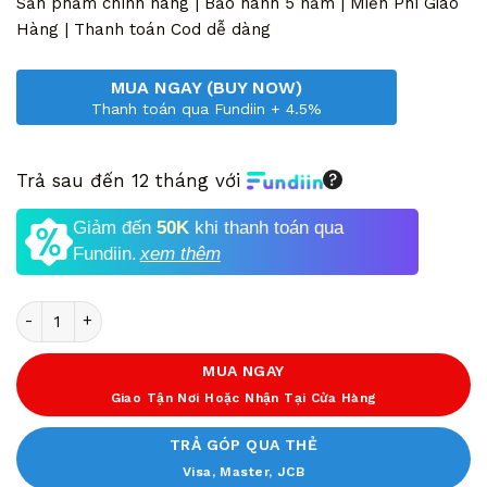
8,810,000 VND.
là:
Sản phẩm chính hãng | Bảo hành 5 năm | Miễn Phí Giao
5,490,000 VND.
Hàng | Thanh toán Cod dễ dàng
MUA NGAY (BUY NOW)
Thanh toán qua Fundiin + 4.5%
Trả sau đến 12 tháng với
Giảm đến
50K
khi thanh toán qua
Fundiin.
xem thêm
Số lượng
MUA NGAY
Giao Tận Nơi Hoặc Nhận Tại Cửa Hàng
TRẢ GÓP QUA THẺ
Visa, Master, JCB