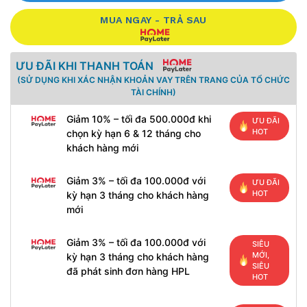
MUA NGAY - TRẢ SAU
ƯU ĐÃI KHI THANH TOÁN
(SỬ DỤNG KHI XÁC NHẬN KHOẢN VAY TRÊN TRANG CỦA TỔ CHỨC
TÀI CHÍNH)
Giảm 10% – tối đa 500.000đ khi
ƯU ĐÃI
HOT
chọn kỳ hạn 6 & 12 tháng cho
khách hàng mới
Giảm 3% – tối đa 100.000đ với
ƯU ĐÃI
HOT
kỳ hạn 3 tháng cho khách hàng
mới
Giảm 3% – tối đa 100.000đ với
SIÊU
MỚI,
kỳ hạn 3 tháng cho khách hàng
SIÊU
đã phát sinh đơn hàng HPL
HOT