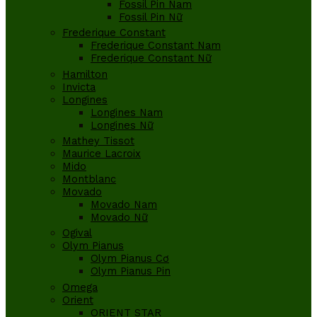
Fossil Pin Nam
Fossil Pin Nữ
Frederique Constant
Frederique Constant Nam
Frederique Constant Nữ
Hamilton
Invicta
Longines
Longines Nam
Longines Nữ
Mathey Tissot
Maurice Lacroix
Mido
Montblanc
Movado
Movado Nam
Movado Nữ
Ogival
Olym Pianus
Olym Pianus Cơ
Olym Pianus Pin
Omega
Orient
ORIENT STAR