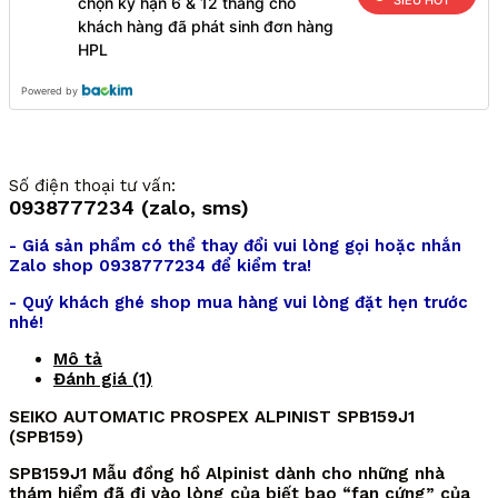
SIÊU HOT
chọn kỳ hạn 6 & 12 tháng cho
khách hàng đã phát sinh đơn hàng
HPL
Powered by
Số điện thoại tư vấn:
0938777234 (zalo, sms)
- Giá sản phẩm có thể thay đổi vui lòng gọi hoặc nhắn
Zalo shop 0938777234 để kiểm tra!
- Quý khách ghé shop mua hàng vui lòng đặt hẹn trước
nhé!
Mô tả
Đánh giá (1)
SEIKO AUTOMATIC PROSPEX ALPINIST SPB159J1
(SPB159)
SPB159J1 Mẫu đồng hồ Alpinist dành cho những nhà
thám hiểm đã đi vào lòng của biết bao “fan cứng” của