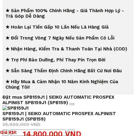
★ Sản Phẩm 100% Chính Hãng - Giá Thành Hợp Lý -
Trả Góp Dễ Dàng
★ Hoàn Lại Tiền Gấp 10 Lần Nếu Là Hàng Giả
★ Đổi Trong Vòng 7 Ngày Nếu Sản Phẩm Có Lỗi
★ Nhận Hàng, Kiểm Tra & Thanh Toán Tại Nhà (COD)
★ Trợ Phí Bảo Dưỡng, Phí Thay Pin Trọn Đời
★ Sẵn Sàng Thẩm Định Chính Hãng Bất Cứ Nơi Đâu
★ Hãy Mua & Cảm Nhận 10 Năm Kinh Nghiệm Của
Chúng Tôi!
Đặt mua SPB159J1 | SEIKO AUTOMATIC PROSPEX
ALPINIST SPB159J1 (SPB159)
SPB159J1 | SEIKO AUTOMATIC PROSPEX ALPINIST
SPB159J1 (SPB159)
25,000,000
VND
Giá
Giá
Số
Giá KM:
14,800,000
VND