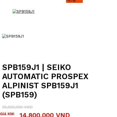
-41%
SPB159J1 | SEIKO
AUTOMATIC PROSPEX
ALPINIST SPB159J1
(SPB159)
25,000,000
VND
Giá
Giá
Giá KM:
14,800,000
VND