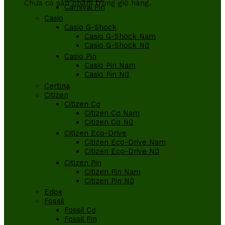
Chưa có sản phẩm trong giỏ hàng.
Carnival Pin
Casio
Casio G-Shock
Casio G-Shock Nam
Casio G-Shock Nữ
Casio Pin
Casio Pin Nam
Casio Pin Nữ
Certina
Citizen
Citizen Cơ
Citizen Cơ Nam
Citizen Cơ Nữ
Citizen Eco-Drive
Citizen Eco-Drive Nam
Citizen Eco-Drive Nữ
Citizen Pin
Citizen Pin Nam
Citizen Pin Nữ
Edox
Fossil
Fossil Cơ
Fossil Pin