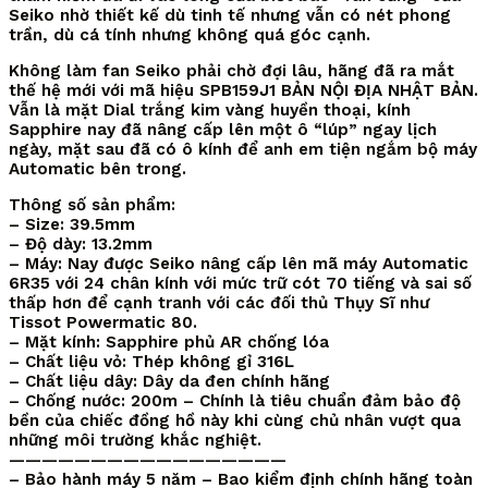
Seiko nhờ thiết kế dù tinh tế nhưng vẫn có nét phong
trần, dù cá tính nhưng không quá góc cạnh.
Không làm fan Seiko phải chờ đợi lâu, hãng đã ra mắt
thế hệ mới với mã hiệu SPB159J1 BẢN NỘI ĐỊA NHẬT BẢN.
Vẫn là mặt Dial trắng kim vàng huyền thoại, kính
Sapphire nay đã nâng cấp lên một ô “lúp” ngay lịch
ngày, mặt sau đã có ô kính để anh em tiện ngắm bộ máy
Automatic bên trong.
Thông số sản phẩm:
– Size: 39.5mm
– Độ dày: 13.2mm
– Máy: Nay được Seiko nâng cấp lên mã máy Automatic
6R35 với 24 chân kính với mức trữ cót 70 tiếng và sai số
thấp hơn để cạnh tranh với các đối thủ Thụy Sĩ như
Tissot Powermatic 80.
– Mặt kính: Sapphire phủ AR chống lóa
– Chất liệu vỏ: Thép không gỉ 316L
– Chất liệu dây: Dây da đen chính hãng
– Chống nước: 200m – Chính là tiêu chuẩn đảm bảo độ
bền của chiếc đồng hồ này khi cùng chủ nhân vượt qua
những môi trường khắc nghiệt.
—————————————————
– Bảo hành máy 5 năm – Bao kiểm định chính hãng toàn