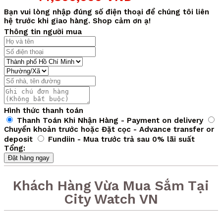
gốc
hiện
lượng
là:
tại
Bạn vui lòng nhập đúng số điện thoại để chúng tôi liên
25,000,000 VND.
là:
hệ trước khi giao hàng. Shop cảm ơn ạ!
14,800,000 VND.
Thông tin người mua
Hình thức thanh toán
Thanh Toán Khi Nhận Hàng - Payment on delivery
Chuyển khoản trước hoặc Đặt cọc - Advance transfer or
deposit
Fundiin - Mua trước trả sau 0% lãi suất
Tổng:
Đặt hàng ngay
Khách Hàng Vừa Mua Sắm Tại
City Watch VN