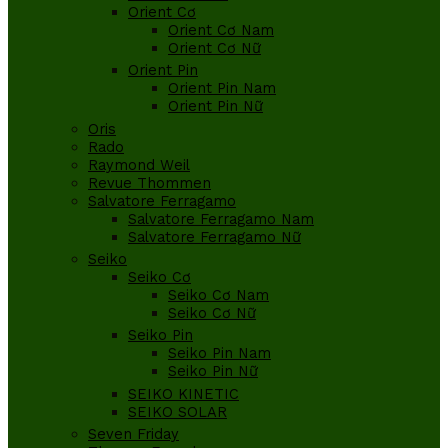
Orient Cơ
Orient Cơ Nam
Orient Cơ Nữ
Orient Pin
Orient Pin Nam
Orient Pin Nữ
Oris
Rado
Raymond Weil
Revue Thommen
Salvatore Ferragamo
Salvatore Ferragamo Nam
Salvatore Ferragamo Nữ
Seiko
Seiko Cơ
Seiko Cơ Nam
Seiko Cơ Nữ
Seiko Pin
Seiko Pin Nam
Seiko Pin Nữ
SEIKO KINETIC
SEIKO SOLAR
Seven Friday