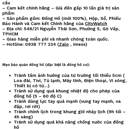
cầu
– Cam kết chính hãng – Giả đền gấp 10 lần giá trị sản
phẩm
– Sản phẩm gồm: Đồng Hồ (mới 100%), Hộp, Sổ, Phiếu
Bảo Hành và Cam kết Chính hãng của
CityWatch
– Địa chỉ: 548/21 Nguyễn Thái Sơn, Phường 5, Gò Vấp,
TPHCM
– Giao hàng miễn phí và nhanh chóng toàn quốc.
– Hotline: 0938 777 234 (
Zalo
, imess)
Mẹo bảo quản đồng hồ (đặc biệt là đồng hồ cơ):
Tránh tầm ảnh hưởng của từ trường tối thiểu 5cm (
Loa đài, Tivi, Tủ lạnh, Máy tính, Điện thoại, Vi sóng,
Thiết bị có từ…)
Tránh sử dụng quá khung nhiệt độ cho phép của
đồng hồ (5 – 60 độ C)
Tránh dùng lực tay quá mạnh (vung tay mạnh, va
đập, rơi rớt)
Tránh chỉnh lịch trong khung giờ nhảy lịch (9h tối –
4h sáng)
Tránh sử dụng quá khả năng chống nước của đồng
hồ