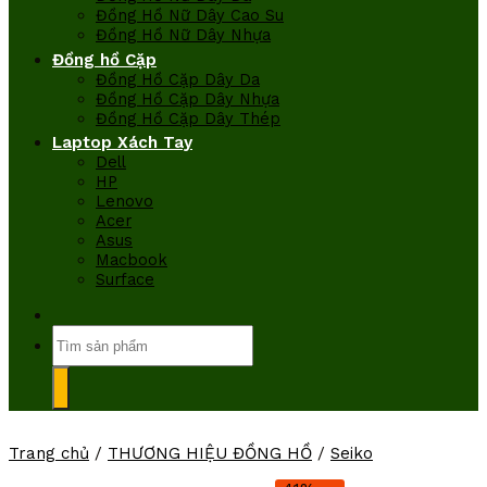
Đồng Hồ Nữ Dây Cao Su
Đồng Hồ Nữ Dây Nhựa
Đồng hồ Cặp
Đồng Hồ Cặp Dây Da
Đồng Hồ Cặp Dây Nhựa
Đồng Hồ Cặp Dây Thép
Laptop Xách Tay
Dell
HP
Lenovo
Acer
Asus
Macbook
Surface
Tìm
kiếm:
Trang chủ
/
THƯƠNG HIỆU ĐỒNG HỒ
/
Seiko