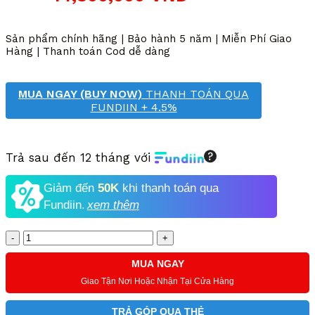
gốc
hiện
là:
tại
25,000,000 VND.
là:
Sản phẩm chính hãng | Bảo hành 5 năm | Miễn Phí Giao
14,800,000 VND.
Hàng | Thanh toán Cod dễ dàng
MUA NGAY (BUY NOW)
THANH TOÁN QUA
FUNDIIN + 4.5%
Trả sau đến 12 tháng với
Giảm đến
50K
khi thanh toán qua
Fundiin.
xem thêm
Số
lượng
MUA NGAY
Giao Tận Nơi Hoặc Nhận Tại Cửa Hàng
TRẢ GÓP QUA THẺ