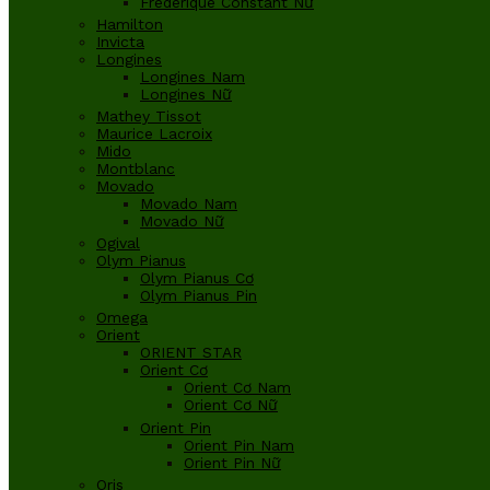
Frederique Constant Nữ
Hamilton
Invicta
Longines
Longines Nam
Longines Nữ
Mathey Tissot
Maurice Lacroix
Mido
Montblanc
Movado
Movado Nam
Movado Nữ
Ogival
Olym Pianus
Olym Pianus Cơ
Olym Pianus Pin
Omega
Orient
ORIENT STAR
Orient Cơ
Orient Cơ Nam
Orient Cơ Nữ
Orient Pin
Orient Pin Nam
Orient Pin Nữ
Oris