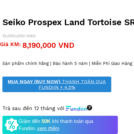
Seiko Prospex Land Tortoise S
13,050,000
VND
Giá
Giá
Giá KM:
8,190,000
VND
gốc
hiện
là:
tại
13,050,000 VND.
là:
Sản phẩm chính hãng | Bảo hành 5 năm | Miễn Phí Giao Hàng
8,190,000 VND.
MUA NGAY (BUY NOW)
THANH TOÁN QUA
FUNDIIN + 4.5%
Trả sau đến 12 tháng với
Giảm đến
50K
khi thanh toán qua
Fundiin.
xem thêm