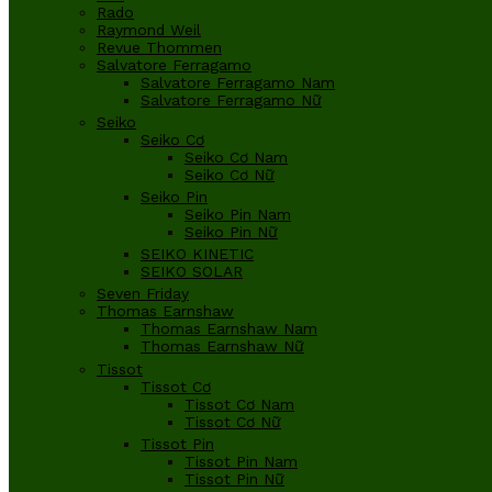
Rado
Raymond Weil
Revue Thommen
Salvatore Ferragamo
Salvatore Ferragamo Nam
Salvatore Ferragamo Nữ
Seiko
Seiko Cơ
Seiko Cơ Nam
Seiko Cơ Nữ
Seiko Pin
Seiko Pin Nam
Seiko Pin Nữ
SEIKO KINETIC
SEIKO SOLAR
Seven Friday
Thomas Earnshaw
Thomas Earnshaw Nam
Thomas Earnshaw Nữ
Tissot
Tissot Cơ
Tissot Cơ Nam
Tissot Cơ Nữ
Tissot Pin
Tissot Pin Nam
Tissot Pin Nữ