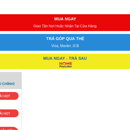
MUA NGAY
Giao Tận Nơi Hoặc Nhận Tại Cửa Hàng
TRẢ GÓP QUA THẺ
Visa, Master, JCB
MUA NGAY - TRẢ SAU
I CHÍNH)
ÃI HOT
ÃI HOT