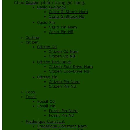
Chưa có sản phẩm trong giỏ hàng.
Casio
Casio G-Shock
Casio G-Shock Nam
Casio G-Shock Nữ
Casio Pin
Casio Pin Nam
Casio Pin Nữ
Certina
Citizen
Citizen Cơ
Citizen Cơ Nam
Citizen Cơ Nữ
Citizen Eco-Drive
Citizen Eco-Drive Nam
Citizen Eco-Drive Nữ
Citizen Pin
Citizen Pin Nam
Citizen Pin Nữ
Edox
Fossil
Fossil Cơ
Fossil Pin
Fossil Pin Nam
Fossil Pin Nữ
Frederique Constant
Frederique Constant Nam