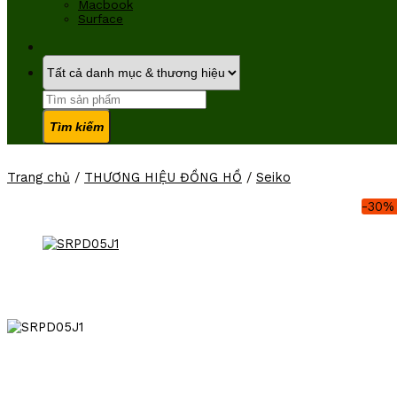
Macbook
Surface
Tìm
kiếm:
Trang chủ
/
THƯƠNG HIỆU ĐỒNG HỒ
/
Seiko
-30%