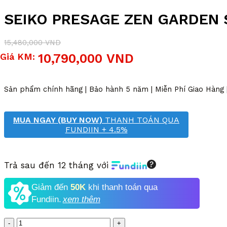
SEIKO PRESAGE ZEN GARDEN S
15,480,000
VND
Giá
Giá
Giá KM:
10,790,000
VND
gốc
hiện
là:
tại
15,480,000 VND.
là:
Sản phẩm chính hãng | Bảo hành 5 năm | Miễn Phí Giao Hàng
10,790,000 VND.
MUA NGAY (BUY NOW)
THANH TOÁN QUA
FUNDIIN + 4.5%
Trả sau đến 12 tháng với
Giảm đến
50K
khi thanh toán qua
Fundiin.
xem thêm
Số