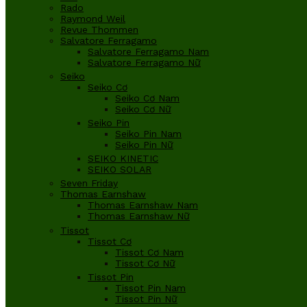
Rado
Raymond Weil
Revue Thommen
Salvatore Ferragamo
Salvatore Ferragamo Nam
Salvatore Ferragamo Nữ
Seiko
Seiko Cơ
Seiko Cơ Nam
Seiko Cơ Nữ
Seiko Pin
Seiko Pin Nam
Seiko Pin Nữ
SEIKO KINETIC
SEIKO SOLAR
Seven Friday
Thomas Earnshaw
Thomas Earnshaw Nam
Thomas Earnshaw Nữ
Tissot
Tissot Cơ
Tissot Cơ Nam
Tissot Cơ Nữ
Tissot Pin
Tissot Pin Nam
Tissot Pin Nữ