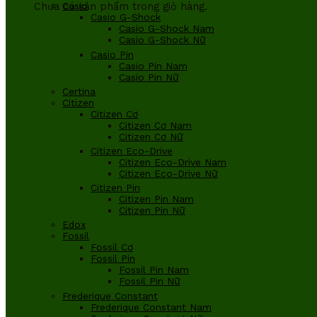
Chưa có sản phẩm trong giỏ hàng.
Casio
Casio G-Shock
Casio G-Shock Nam
Casio G-Shock Nữ
Casio Pin
Casio Pin Nam
Casio Pin Nữ
Certina
Citizen
Citizen Cơ
Citizen Cơ Nam
Citizen Cơ Nữ
Citizen Eco-Drive
Citizen Eco-Drive Nam
Citizen Eco-Drive Nữ
Citizen Pin
Citizen Pin Nam
Citizen Pin Nữ
Edox
Fossil
Fossil Cơ
Fossil Pin
Fossil Pin Nam
Fossil Pin Nữ
Frederique Constant
Frederique Constant Nam