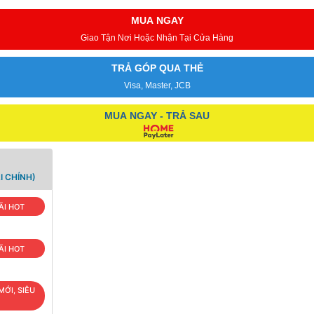
MUA NGAY
Giao Tận Nơi Hoặc Nhận Tại Cửa Hàng
TRẢ GÓP QUA THẺ
Visa, Master, JCB
MUA NGAY - TRẢ SAU
I CHÍNH)
ÃI HOT
ÃI HOT
MỚI, SIÊU