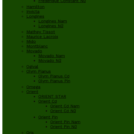
Frederique Constant Nữ
Hamilton
Invicta
Longines
Longines Nam
Longines Nữ
Mathey Tissot
Maurice Lacroix
Mido
Montblanc
Movado
Movado Nam
Movado Nữ
Ogival
Olym Pianus
Olym Pianus Cơ
Olym Pianus Pin
Omega
Orient
ORIENT STAR
Orient Cơ
Orient Cơ Nam
Orient Cơ Nữ
Orient Pin
Orient Pin Nam
Orient Pin Nữ
Oris