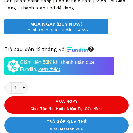
10,930,000 VND.
là:
Sản phẩm chính hãng | Bảo hành 5 năm | Miễn Phí Giao
6,890,000 VND.
Hàng | Thanh toán Cod dễ dàng
MUA NGAY (BUY NOW)
Thanh toán qua Fundiin + 4.5%
Trả sau đến 12 tháng với
Giảm đến
50K
khi thanh toán qua
Fundiin.
xem thêm
Số lượng
MUA NGAY
Giao Tận Nơi Hoặc Nhận Tại Cửa Hàng
TRẢ GÓP QUA THẺ
Visa, Master, JCB