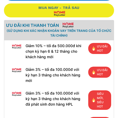
MUA NGAY - TRẢ SAU
ƯU ĐÃI KHI THANH TOÁN
(SỬ DỤNG KHI XÁC NHẬN KHOẢN VAY TRÊN TRANG CỦA TỔ CHỨC
TÀI CHÍNH)
Giảm 10% – tối đa 500.000đ khi
ƯU ĐÃI
HOT
chọn kỳ hạn 6 & 12 tháng cho
khách hàng mới
Giảm 3% – tối đa 100.000đ với
ƯU ĐÃI
HOT
kỳ hạn 3 tháng cho khách hàng
mới
Giảm 3% – tối đa 100.000đ với
SIÊU
MỚI,
kỳ hạn 3 tháng cho khách hàng
SIÊU
đã phát sinh đơn hàng HPL
HOT