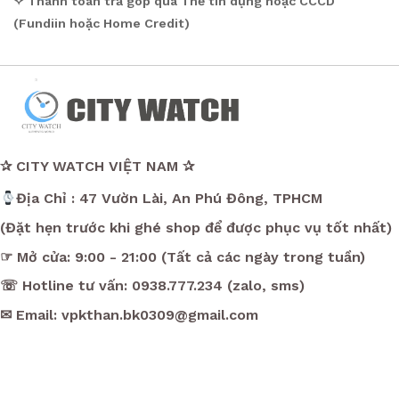
✧ Thanh toán trả góp qua Thẻ tín dụng hoặc CCCD
(Fundiin hoặc Home Credit)
✰ CITY WATCH VIỆT NAM ✰
Địa Chỉ : 47 Vườn Lài, An Phú Đông, TPHCM
(Đặt hẹn trước khi ghé shop để được phục vụ tốt nhất)
☞ Mở cửa: 9:00 - 21:00 (Tất cả các ngày trong tuần)
☏ Hotline tư vấn: 0938.777.234 (zalo, sms)
✉ Email: vpkthan.bk0309@gmail.com