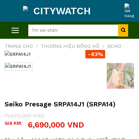
Skip
to
content
Tìm
kiếm:
TRANG CHỦ
/
THƯƠNG HIỆU ĐỒNG HỒ
/
SEIKO
-43%
Seiko Presage SRPA14J1 (SRPA14)
11,670,000
VND
Giá
Giá
Giá KM:
6,690,000
VND
gốc
hiện
là:
tại