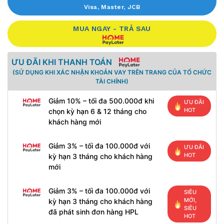
Visa, Master, JCB
MUA NGAY - TRẢ SAU
ƯU ĐÃI KHI THANH TOÁN
(SỬ DỤNG KHI XÁC NHẬN KHOẢN VAY TRÊN TRANG CỦA TỔ CHỨC
TÀI CHÍNH)
Giảm 10% – tối đa 500.000đ khi
ƯU ĐÃI
HOT
chọn kỳ hạn 6 & 12 tháng cho
khách hàng mới
Giảm 3% – tối đa 100.000đ với
ƯU ĐÃI
HOT
kỳ hạn 3 tháng cho khách hàng
mới
Giảm 3% – tối đa 100.000đ với
SIÊU
MỚI,
kỳ hạn 3 tháng cho khách hàng
SIÊU
đã phát sinh đơn hàng HPL
HOT