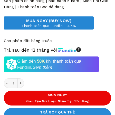
11,670,000 VND.
là:
Sản phẩm chính hãng | Bảo hành 5 năm | Miễn Phí Giao
6,690,000 VND.
Hàng | Thanh toán Cod dễ dàng
MUA NGAY (BUY NOW)
Thanh toán qua Fundiin + 4.5%
Cho phép đặt hàng trước
Trả sau đến 12 tháng với
Giảm đến
50K
khi thanh toán qua
Fundiin.
xem thêm
Số lượng
MUA NGAY
Giao Tận Nơi Hoặc Nhận Tại Cửa Hàng
TRẢ GÓP QUA THẺ