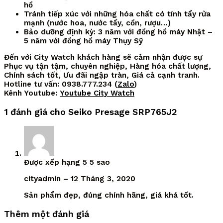
hồ
Tránh tiếp xúc với những hóa chất có tính tẩy rửa
mạnh (nước hoa, nước tẩy, cồn, rượu…)
Bảo dưỡng định kỳ: 3 năm với đồng hồ máy Nhật –
5 năm với đồng hồ máy Thụy Sỹ
Đến với City Watch khách hàng sẽ cảm nhận được sự
Phục vụ tận tậm, chuyên nghiệp, Hàng hóa chất lượng,
Chính sách tốt, Ưu đãi ngập tràn, Giá cả cạnh tranh.
Hotline tư vấn: 0938.777.234 (
Zalo
)
Kênh Youtube:
Youtube City Watch
1 đánh giá cho
Seiko Presage SRP765J2
Được xếp hạng
5
5 sao
cityadmin
–
12 Tháng 3, 2020
Sản phẩm đẹp, đúng chính hãng, giá khá tốt.
Thêm một đánh giá