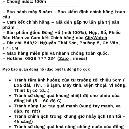
– Chống nước: 100m
—————————————————
– Bảo hành máy 5 năm – Bao kiểm định chính hãng toàn
cầu
– Cam kết chính hãng – Giả đền gấp 10 lần giá trị sản
phẩm
– Sản phẩm gồm: Đồng Hồ (mới 100%), Hộp, Sổ, Phiếu
Bảo Hành và Cam kết Chính hãng của
CityWatch
– Địa chỉ: 548/21 Nguyễn Thái Sơn, Phường 5, Gò Vấp,
TPHCM
– Giao hàng miễn phí và nhanh chóng toàn quốc.
– Hotline: 0938 777 234 (
Zalo
, imess)
Mẹo bảo quản đồng hồ (đặc biệt là đồng hồ cơ):
Tránh tầm ảnh hưởng của từ trường tối thiểu 5cm (
Loa đài, Tivi, Tủ lạnh, Máy tính, Điện thoại, Vi sóng,
Thiết bị có từ…)
Tránh sử dụng quá khung nhiệt độ cho phép của
đồng hồ (5 – 60 độ C)
Tránh dùng lực tay quá mạnh (vung tay manh, va
đập, rơi rớt)
Tránh chỉnh lịch trong khung giờ nhảy lịch (9h tối –
4h sáng)
Tránh sử dụng quá khả năng chống nước của đồng