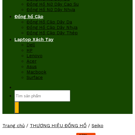
Đồng Hồ Nữ Dây Cao Su
Đồng Hồ Nữ Dây Nhựa
Đồng hồ Cặp
Đồng Hồ Cặp Dây Da
Đồng Hồ Cặp Dây Nhựa
Đồng Hồ Cặp Dây Thép
Laptop Xách Tay
Dell
HP
Lenovo
Acer
Asus
Macbook
Surface
Tìm
kiếm:
Trang chủ
/
THƯƠNG HIỆU ĐỒNG HỒ
/
Seiko