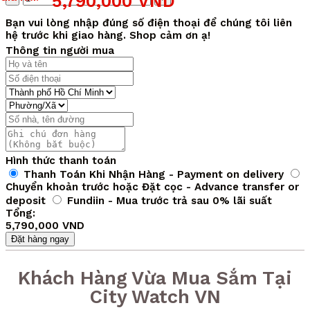
5,790,000
VND
gốc
hiện
lượng
là:
tại
Bạn vui lòng nhập đúng số điện thoại để chúng tôi liên
10,940,000 VND.
là:
hệ trước khi giao hàng. Shop cảm ơn ạ!
5,790,000 VND.
Thông tin người mua
Hình thức thanh toán
Thanh Toán Khi Nhận Hàng - Payment on delivery
Chuyển khoản trước hoặc Đặt cọc - Advance transfer or
deposit
Fundiin - Mua trước trả sau 0% lãi suất
Tổng:
5,790,000 VND
Đặt hàng ngay
Khách Hàng Vừa Mua Sắm Tại
City Watch VN