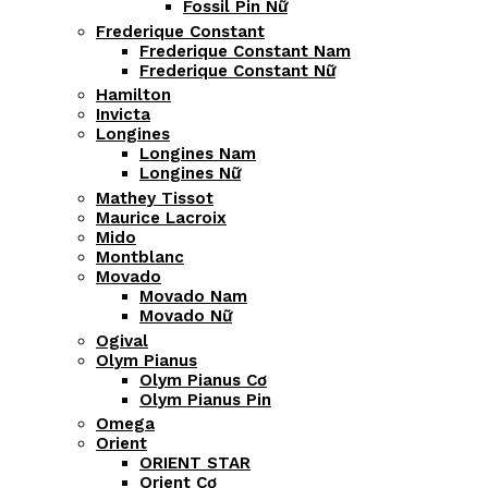
Fossil Pin Nữ
Frederique Constant
Frederique Constant Nam
Frederique Constant Nữ
Hamilton
Invicta
Longines
Longines Nam
Longines Nữ
Mathey Tissot
Maurice Lacroix
Mido
Montblanc
Movado
Movado Nam
Movado Nữ
Ogival
Olym Pianus
Olym Pianus Cơ
Olym Pianus Pin
Omega
Orient
ORIENT STAR
Orient Cơ