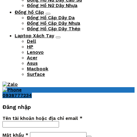
Đồng Hồ Nữ Dây Nhựa
Đồng hồ Cặp
Đồng Hồ Cặp Dây Da
Đồng Hồ Cặp Dây Nhựa
Đồng Hồ Cặp Dây Thép
Laptop Xách Tay
Dell
HP
Lenovo
Acer
Asus
Macbook
Surface
0938777234
Đăng nhập
Tên tài khoản hoặc địa chỉ email
*
Mật khẩu
*