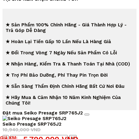
★ Sản Phẩm 100% Chính Hãng - Giá Thành Hợp Lý -
Trả Góp Dễ Dàng
★ Hoàn Lại Tiền Gấp 10 Lần Nếu Là Hàng Giả
★ Đổi Trong Vòng 7 Ngày Nếu Sản Phẩm Có Lỗi
★ Nhận Hàng, Kiểm Tra & Thanh Toán Tại Nhà (COD)
★ Trợ Phí Bảo Dưỡng, Phí Thay Pin Trọn Đời
★ Sẵn Sàng Thẩm Định Chính Hãng Bất Cứ Nơi Đâu
★ Hãy Mua & Cảm Nhận 10 Năm Kinh Nghiệm Của
Chúng Tôi!
Đặt mua Seiko Presage SRP765J2
Seiko Presage SRP765J2
10,940,000
VND
Giá
Giá
Số
Giá KM: