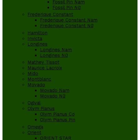
Fossil Pin Nam
Fossil Pin Nữ
Frederique Constant
Frederique Constant Nam
Frederique Constant Nữ
Hamilton
Invicta
Longines
Longines Nam
Longines Nữ
Mathey Tissot
Maurice Lacroix
Mido
Montblanc
Movado
Movado Nam
Movado Nữ
Ogival
Olym Pianus
Olym Pianus Cơ
Olym Pianus Pin
Omega
Orient
ORIENT STAR