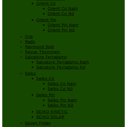
Orient Cơ
Orient Cơ Nam
Orient Cơ Nữ
Orient Pin
Orient Pin Nam
Orient Pin Nữ
Oris
Rado
Raymond Weil
Revue Thommen
Salvatore Ferragamo
Salvatore Ferragamo Nam
Salvatore Ferragamo Nữ
Seiko
Seiko Cơ
Seiko Cơ Nam
Seiko Cơ Nữ
Seiko Pin
Seiko Pin Nam
Seiko Pin Nữ
SEIKO KINETIC
SEIKO SOLAR
Seven Friday