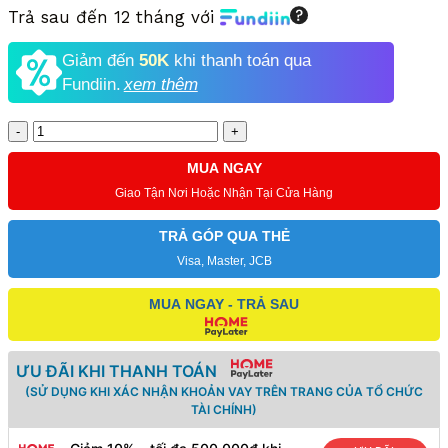
Trả sau đến 12 tháng với
Giảm đến
50K
khi thanh toán qua
Fundiin.
xem thêm
Số
lượng
MUA NGAY
Giao Tận Nơi Hoặc Nhận Tại Cửa Hàng
TRẢ GÓP QUA THẺ
Visa, Master, JCB
MUA NGAY - TRẢ SAU
ƯU ĐÃI KHI THANH TOÁN
(SỬ DỤNG KHI XÁC NHẬN KHOẢN VAY TRÊN TRANG CỦA TỔ CHỨC
TÀI CHÍNH)