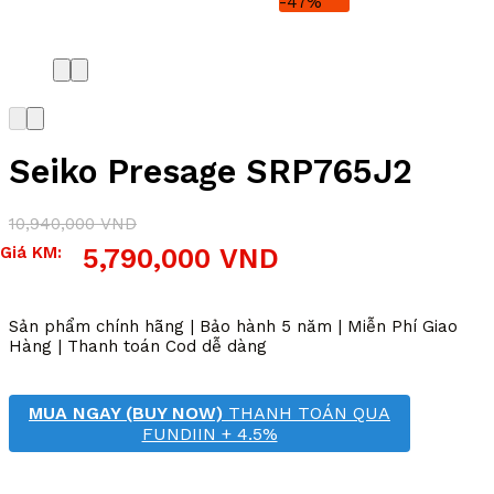
-47%
Seiko Presage SRP765J2
10,940,000
VND
Giá
Giá
Giá KM:
5,790,000
VND
gốc
hiện
là:
tại
10,940,000 VND.
là:
Sản phẩm chính hãng | Bảo hành 5 năm | Miễn Phí Giao
5,790,000 VND.
Hàng | Thanh toán Cod dễ dàng
MUA NGAY (BUY NOW)
THANH TOÁN QUA
FUNDIIN + 4.5%