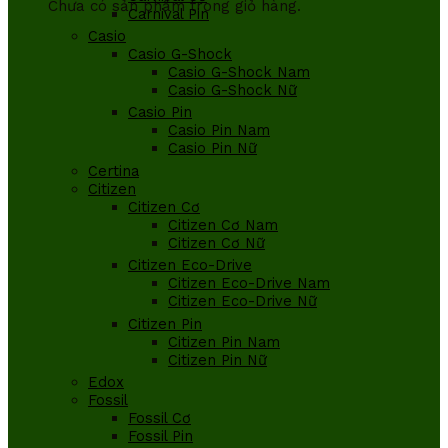
Chưa có sản phẩm trong giỏ hàng.
Carnival Pin
Casio
Casio G-Shock
Casio G-Shock Nam
Casio G-Shock Nữ
Casio Pin
Casio Pin Nam
Casio Pin Nữ
Certina
Citizen
Citizen Cơ
Citizen Cơ Nam
Citizen Cơ Nữ
Citizen Eco-Drive
Citizen Eco-Drive Nam
Citizen Eco-Drive Nữ
Citizen Pin
Citizen Pin Nam
Citizen Pin Nữ
Edox
Fossil
Fossil Cơ
Fossil Pin