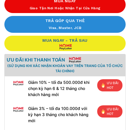
MUA NGAY
Giao Tận Nơi Hoặc Nhận Tại Cửa Hàng
TRẢ GÓP QUA THẺ
Visa, Master, JCB
MUA NGAY - TRẢ SAU
ƯU ĐÃI KHI THANH TOÁN
(SỬ DỤNG KHI XÁC NHẬN KHOẢN VAY TRÊN TRANG CỦA TỔ CHỨC
TÀI CHÍNH)
Giảm 10% – tối đa 500.000đ khi
ƯU ĐÃI
HOT
chọn kỳ hạn 6 & 12 tháng cho
khách hàng mới
Giảm 3% – tối đa 100.000đ với
ƯU ĐÃI
HOT
kỳ hạn 3 tháng cho khách hàng
mới