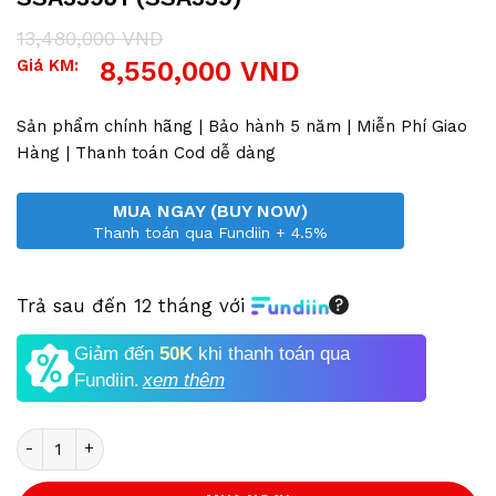
13,480,000
VND
Giá
Giá
Giá KM:
8,550,000
VND
gốc
hiện
là:
tại
13,480,000 VND.
là:
Sản phẩm chính hãng | Bảo hành 5 năm | Miễn Phí Giao
8,550,000 VND.
Hàng | Thanh toán Cod dễ dàng
MUA NGAY (BUY NOW)
Thanh toán qua Fundiin + 4.5%
Trả sau đến 12 tháng với
Giảm đến
50K
khi thanh toán qua
Fundiin.
xem thêm
Số lượng