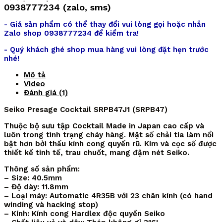
0938777234 (zalo, sms)
- Giá sản phẩm có thể thay đổi vui lòng gọi hoặc nhắn
Zalo shop 0938777234 để kiểm tra!
- Quý khách ghé shop mua hàng vui lòng đặt hẹn trước
nhé!
Mô tả
Video
Đánh giá (1)
Seiko Presage Cocktail SRPB47J1 (SRPB47)
Thuộc bộ sưu tập Cocktail Made in Japan cao cấp và
luôn trong tình trạng cháy hàng. Mặt số chải tia làm nổi
bật hơn bởi thấu kính cong quyến rũ. Kim và cọc số được
thiết kế tinh tế, trau chuốt, mang đậm nét Seiko.
Thông số sản phẩm:
– Size: 40.5mm
– Độ dày: 11.8mm
– Loại máy: Automatic 4R35B với 23 chân kính (có hand
winding và hacking stop)
– Kính: Kính cong Hardlex độc quyền Seiko