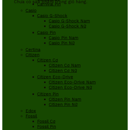
Chưa có sản phẩm trong giỏ hàng.
Carnival Pin
Casio
Casio G-Shock
Casio G-Shock Nam
Casio G-Shock Nữ
Casio Pin
Casio Pin Nam
Casio Pin Nữ
Certina
Citizen
Citizen Cơ
Citizen Cơ Nam
Citizen Cơ Nữ
Citizen Eco-Drive
Citizen Eco-Drive Nam
Citizen Eco-Drive Nữ
Citizen Pin
Citizen Pin Nam
Citizen Pin Nữ
Edox
Fossil
Fossil Cơ
Fossil Pin