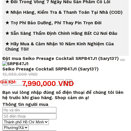
★ Đổi Trong Vòng 7 Ngày Nếu Sản Phẩm Có Lỗi
★ Nhận Hàng, Kiểm Tra & Thanh Toán Tại Nhà (COD)
★ Trợ Phí Bảo Dưỡng, Phí Thay Pin Trọn Đời
★ Sẵn Sàng Thẩm Định Chính Hãng Bất Cứ Nơi Đâu
★ Hãy Mua & Cảm Nhận 10 Năm Kinh Nghiệm Của
Chúng Tôi!
Đặt mua Seiko Presage Cocktail SRPB47J1 (Sary137)
Seiko Presage Cocktail SRPB47J1 (Sary137)
12,050,000
VND
Giá
Giá
Số
Giá KM:
7,990,000
VND
gốc
hiện
lượng
là:
tại
Bạn vui lòng nhập đúng số điện thoại để chúng tôi liên
12,050,000 VND.
là:
hệ trước khi giao hàng. Shop cảm ơn ạ!
7,990,000 VND.
Thông tin người mua