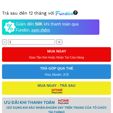
Trả sau đến 12 tháng với
Giảm đến
50K
khi thanh toán qua
Fundiin.
xem thêm
Số
lượng
MUA NGAY
Giao Tận Nơi Hoặc Nhận Tại Cửa Hàng
TRẢ GÓP QUA THẺ
Visa, Master, JCB
MUA NGAY - TRẢ SAU
ƯU ĐÃI KHI THANH TOÁN
(SỬ DỤNG KHI XÁC NHẬN KHOẢN VAY TRÊN TRANG CỦA TỔ CHỨC
TÀI CHÍNH)