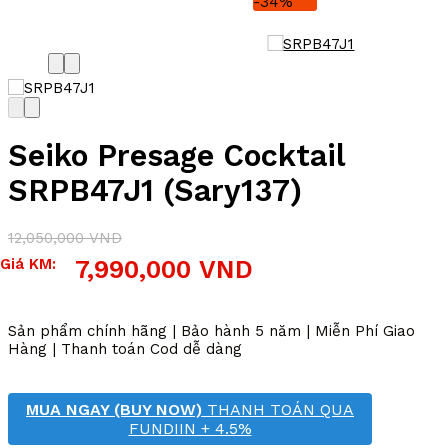
-34%
Seiko Presage Cocktail
SRPB47J1 (Sary137)
12,050,000
VND
Giá
Giá
Giá KM:
7,990,000
VND
gốc
hiện
là:
tại
12,050,000 VND.
là:
Sản phẩm chính hãng | Bảo hành 5 năm | Miễn Phí Giao
7,990,000 VND.
Hàng | Thanh toán Cod dễ dàng
MUA NGAY (BUY NOW)
THANH TOÁN QUA
FUNDIIN + 4.5%