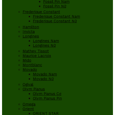
Fossil Pin Nam
Fossil Pin Nữ
Frederique Constant
Frederique Constant Nam
Frederique Constant Nữ
Hamilton
Invicta
Longines
Longines Nam
Longines Nữ
Mathey Tissot
Maurice Lacroix
Mido
Montblanc
Movado
Movado Nam
Movado Nữ
Ogival
Olym Pianus
Olym Pianus Cơ
Olym Pianus Pin
Omega
Orient
ORIENT STAR