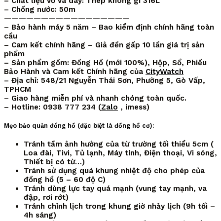
– Chất liệu vỏ và dây: Thép không gỉ 316L
– Chống nước: 50m
—————————————————
– Bảo hành máy 5 năm – Bao kiểm định chính hãng toàn
cầu
– Cam kết chính hãng – Giả đền gấp 10 lần giá trị sản
phẩm
– Sản phẩm gồm: Đồng Hồ (mới 100%), Hộp, Sổ, Phiếu
Bảo Hành và Cam kết Chính hãng của
CityWatch
– Địa chỉ: 548/21 Nguyễn Thái Sơn, Phường 5, Gò Vấp,
TPHCM
– Giao hàng miễn phí và nhanh chóng toàn quốc.
– Hotline: 0938 777 234 (
Zalo
, imess)
Mẹo bảo quản đồng hồ (đặc biệt là đồng hồ cơ):
Tránh tầm ảnh hưởng của từ trường tối thiểu 5cm (
Loa đài, Tivi, Tủ lạnh, Máy tính, Điện thoại, Vi sóng,
Thiết bị có từ…)
Tránh sử dụng quá khung nhiệt độ cho phép của
đồng hồ (5 – 60 độ C)
Tránh dùng lực tay quá mạnh (vung tay mạnh, va
đập, rơi rớt)
Tránh chỉnh lịch trong khung giờ nhảy lịch (9h tối –
4h sáng)