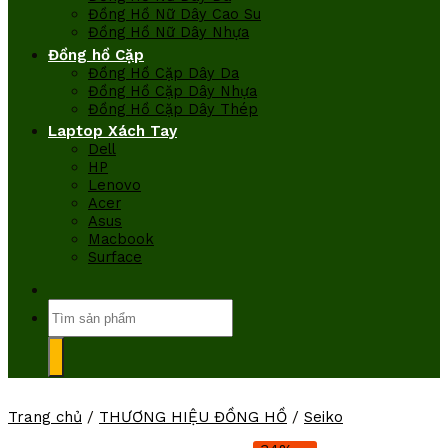
Đồng Hồ Nữ Dây Cao Su
Đồng Hồ Nữ Dây Nhựa
Đồng hồ Cặp
Đồng Hồ Cặp Dây Da
Đồng Hồ Cặp Dây Nhựa
Đồng Hồ Cặp Dây Thép
Laptop Xách Tay
Dell
HP
Lenovo
Acer
Asus
Macbook
Surface
Tìm
kiếm:
Trang chủ
/
THƯƠNG HIỆU ĐỒNG HỒ
/
Seiko