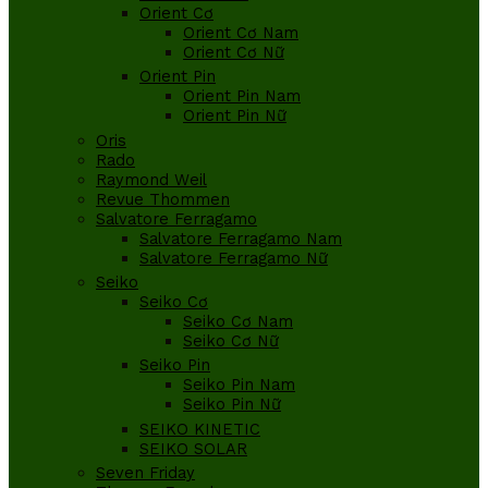
Orient Cơ
Orient Cơ Nam
Orient Cơ Nữ
Orient Pin
Orient Pin Nam
Orient Pin Nữ
Oris
Rado
Raymond Weil
Revue Thommen
Salvatore Ferragamo
Salvatore Ferragamo Nam
Salvatore Ferragamo Nữ
Seiko
Seiko Cơ
Seiko Cơ Nam
Seiko Cơ Nữ
Seiko Pin
Seiko Pin Nam
Seiko Pin Nữ
SEIKO KINETIC
SEIKO SOLAR
Seven Friday