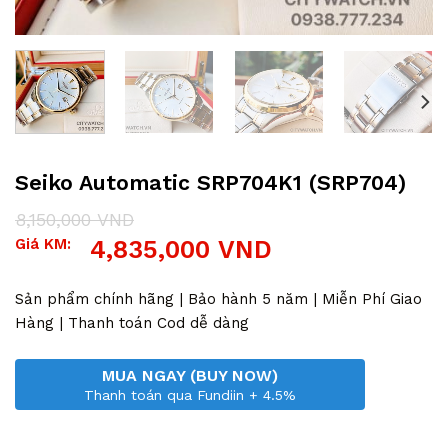
Seiko Automatic SRP704K1 (SRP704)
8,150,000
VND
Giá
Giá
Giá KM:
4,835,000
VND
gốc
hiện
là:
tại
8,150,000 VND.
là:
Sản phẩm chính hãng | Bảo hành 5 năm | Miễn Phí Giao
4,835,000 VND.
Hàng | Thanh toán Cod dễ dàng
MUA NGAY (BUY NOW)
Thanh toán qua Fundiin + 4.5%