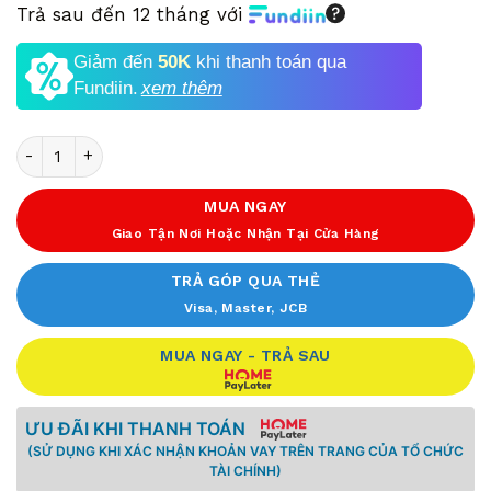
Trả sau đến 12 tháng với
Giảm đến
50K
khi thanh toán qua
Fundiin.
xem thêm
Số lượng
MUA NGAY
Giao Tận Nơi Hoặc Nhận Tại Cửa Hàng
TRẢ GÓP QUA THẺ
Visa, Master, JCB
MUA NGAY - TRẢ SAU
ƯU ĐÃI KHI THANH TOÁN
(SỬ DỤNG KHI XÁC NHẬN KHOẢN VAY TRÊN TRANG CỦA TỔ CHỨC
TÀI CHÍNH)