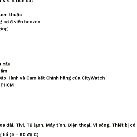
 & 41h tích cót
quen thuộc
g cơ ở viền benzen
ượng
n cầu
phẩm
Bảo Hành và Cam kết Chính hãng của
CityWatch
 TPHCM
 đài, Tivi, Tủ lạnh, Máy tính, Điện thoại, Vi sóng, Thiết bị có
 hồ (5 – 60 độ C)