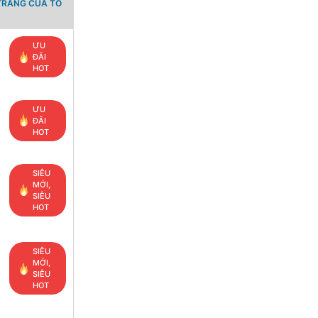
TRANG CỦA TỔ
ƯU
ĐÃI
HOT
ƯU
ĐÃI
HOT
SIÊU
MỚI,
SIÊU
HOT
SIÊU
MỚI,
SIÊU
HOT