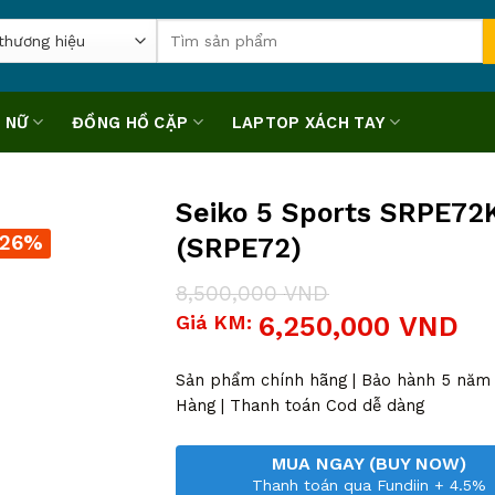
Tìm
kiếm:
 NỮ
ĐỒNG HỒ CẶP
LAPTOP XÁCH TAY
Seiko 5 Sports SRPE72
-26%
(SRPE72)
8,500,000
VND
Giá
Giá
Giá KM:
6,250,000
VND
gốc
hiện
là:
tại
8,500,000 VND.
là:
Sản phẩm chính hãng | Bảo hành 5 năm |
6,250,000 VND.
Hàng | Thanh toán Cod dễ dàng
MUA NGAY (BUY NOW)
Thanh toán qua Fundiin + 4.5%