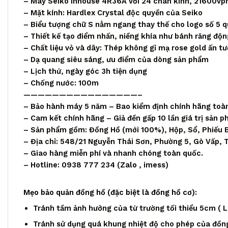
– Máy Seiko Inhouse 4R36A với 24 chân kính, 21600vph
– Mặt kính: Hardlex Crystal độc quyền của Seiko
– Biểu tượng chữ S nằm ngang thay thế cho logo số 5 
– Thiết kế tạo điểm nhấn, niềng khía như bánh răng độn
– Chất liệu vỏ và dây: Thép không gỉ mạ rose gold ấn t
– Dạ quang siêu sáng, ưu điểm của dòng sản phẩm
– Lịch thứ, ngày góc 3h tiện dụng
– Chống nước: 100m
————————————————–
– Bảo hành máy 5 năm – Bao kiểm định chính hãng toà
– Cam kết chính hãng – Giả đền gấp 10 lần giá trị sản 
– Sản phẩm gồm: Đồng Hồ (mới 100%), Hộp, Sổ, Phiếu 
– Địa chỉ: 548/21 Nguyễn Thái Sơn, Phường 5, Gò Vấp,
– Giao hàng miễn phí và nhanh chóng toàn quốc.
– Hotline: 0938 777 234 (
Zalo
, imess)
Mẹo bảo quản đồng hồ (đặc biệt là đồng hồ cơ):
Tránh tầm ảnh hưởng của từ trường tối thiểu 5cm ( Loa
Tránh sử dụng quá khung nhiệt độ cho phép của đồng