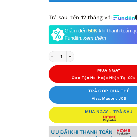
Trả sau đến 12 tháng với
Giảm đến
50K
khi thanh toán q
Fundiin.
xem thêm
Số lượng
MUA NGAY
Giao Tận Nơi Hoặc Nhận Tại Cửa
TRẢ GÓP QUA THẺ
Visa, Master, JCB
MUA NGAY - TRẢ SAU
ƯU ĐÃI KHI THANH TOÁN