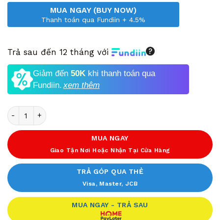
MUA NGAY (BUY NOW)
Thanh toán qua Fundiin + 4.5%
Trả sau đến 12 tháng với
Giảm đến
50K
khi thanh toán qua
Fundiin.
xem thêm
Số lượng
MUA NGAY
Giao Tận Nơi Hoặc Nhận Tại Cửa Hàng
TRẢ GÓP QUA THẺ
Visa, Master, JCB
MUA NGAY - TRẢ SAU