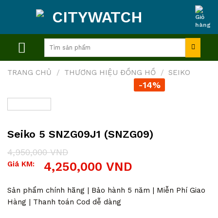
Skip
to
content
Tìm
kiếm:
TRANG CHỦ
/
THƯƠNG HIỆU ĐỒNG HỒ
/
SEIKO
-14%
Seiko 5 SNZG09J1 (SNZG09)
4,950,000
VND
Giá
Giá
Giá KM:
4,250,000
VND
gốc
hiện
là:
tại
4,950,000 VND.
là:
Sản phẩm chính hãng | Bảo hành 5 năm | Miễn Phí Giao
4,250,000 VND.
Hàng | Thanh toán Cod dễ dàng