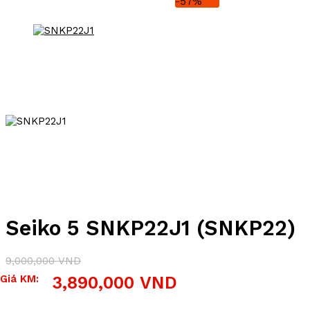
-57%
Seiko 5 SNKP22J1 (SNKP22)
9,000,000
VND
Giá
Giá
Giá KM:
3,890,000
VND
gốc
hiện
là:
tại