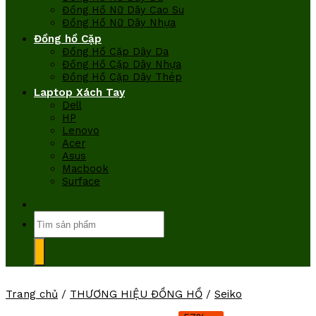
Đồng Hồ Nữ Dây Cao Su
Đồng Hồ Nữ Dây Nhựa
Đồng hồ Cặp
Đồng Hồ Cặp Dây Da
Đồng Hồ Cặp Dây Nhựa
Đồng Hồ Cặp Dây Thép
Laptop Xách Tay
Dell
HP
Lenovo
Acer
Asus
Macbook
Surface
Tìm
kiếm:
Trang chủ
/
THƯƠNG HIỆU ĐỒNG HỒ
/
Seiko