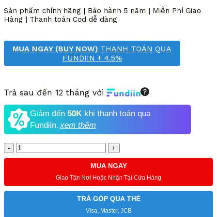
9,000,000 VND.
là:
Sản phẩm chính hãng | Bảo hành 5 năm | Miễn Phí Giao
3,890,000 VND.
Hàng | Thanh toán Cod dễ dàng
MUA NGAY (BUY NOW)
THANH TOÁN QUA
FUNDIIN + 4.5%
Trả sau đến 12 tháng với
Giảm đến
50K
khi thanh toán qua
Fundiin.
xem thêm
Số
lượng
MUA NGAY
Giao Tận Nơi Hoặc Nhận Tại Cửa Hàng
TRẢ GÓP QUA THẺ
Visa, Master, JCB