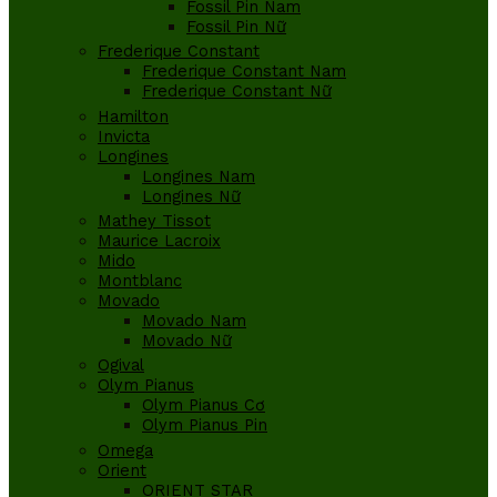
Fossil Pin Nam
Fossil Pin Nữ
Frederique Constant
Frederique Constant Nam
Frederique Constant Nữ
Hamilton
Invicta
Longines
Longines Nam
Longines Nữ
Mathey Tissot
Maurice Lacroix
Mido
Montblanc
Movado
Movado Nam
Movado Nữ
Ogival
Olym Pianus
Olym Pianus Cơ
Olym Pianus Pin
Omega
Orient
ORIENT STAR