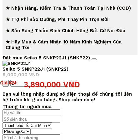
★ Nhận Hàng, Kiểm Tra & Thanh Toán Tại Nhà (COD)
★ Trợ Phí Bảo Dưỡng, Phí Thay Pin Trọn Đời
★ Sẵn Sàng Thẩm Định Chính Hãng Bất Cứ Nơi Đâu
★ Hãy Mua & Cảm Nhận 10 Năm Kinh Nghiệm Của
Chúng Tôi!
Đặt mua Seiko 5 SNKP22J1 (SNKP22)
Seiko 5 SNKP22J1 (SNKP22)
9,000,000
VND
Giá
Giá
Số
Giá KM:
3,890,000
VND
gốc
hiện
lượng
là:
tại
Bạn vui lòng nhập đúng số điện thoại để chúng tôi liên
9,000,000 VND.
là:
hệ trước khi giao hàng. Shop cảm ơn ạ!
3,890,000 VND.
Thông tin người mua