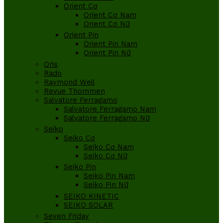
Orient Cơ
Orient Cơ Nam
Orient Cơ Nữ
Orient Pin
Orient Pin Nam
Orient Pin Nữ
Oris
Rado
Raymond Weil
Revue Thommen
Salvatore Ferragamo
Salvatore Ferragamo Nam
Salvatore Ferragamo Nữ
Seiko
Seiko Cơ
Seiko Cơ Nam
Seiko Cơ Nữ
Seiko Pin
Seiko Pin Nam
Seiko Pin Nữ
SEIKO KINETIC
SEIKO SOLAR
Seven Friday