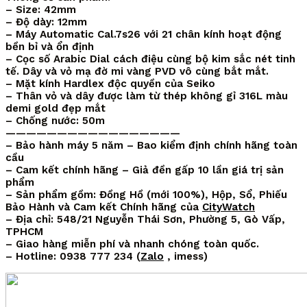
– Size: 42mm
– Độ dày: 12mm
– Máy Automatic Cal.7s26 với 21 chân kính hoạt động
bền bỉ và ổn định
– Cọc số Arabic Dial cách điệu cùng bộ kim sắc nét tinh
tế. Dây và vỏ mạ đờ mi vàng PVD vô cùng bắt mắt.
– Mặt kính Hardlex độc quyền của Seiko
– Thân vỏ và dây được làm từ thép không gỉ 316L màu
demi gold đẹp mắt
– Chống nước: 50m
—————————————————
– Bảo hành máy 5 năm – Bao kiểm định chính hãng toàn
cầu
– Cam kết chính hãng – Giả đền gấp 10 lần giá trị sản
phẩm
– Sản phẩm gồm: Đồng Hồ (mới 100%), Hộp, Sổ, Phiếu
Bảo Hành và Cam kết Chính hãng của
CityWatch
– Địa chỉ: 548/21 Nguyễn Thái Sơn, Phường 5, Gò Vấp,
TPHCM
– Giao hàng miễn phí và nhanh chóng toàn quốc.
– Hotline: 0938 777 234 (
Zalo
, imess)