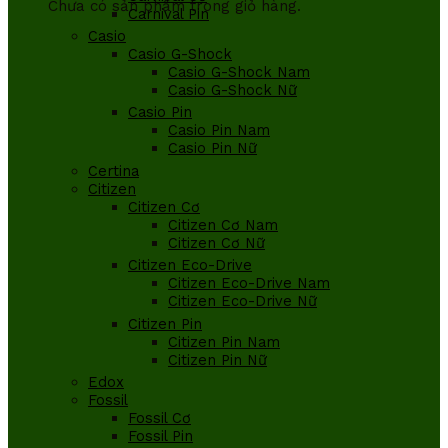
Chưa có sản phẩm trong giỏ hàng.
Carnival Pin
Casio
Casio G-Shock
Casio G-Shock Nam
Casio G-Shock Nữ
Casio Pin
Casio Pin Nam
Casio Pin Nữ
Certina
Citizen
Citizen Cơ
Citizen Cơ Nam
Citizen Cơ Nữ
Citizen Eco-Drive
Citizen Eco-Drive Nam
Citizen Eco-Drive Nữ
Citizen Pin
Citizen Pin Nam
Citizen Pin Nữ
Edox
Fossil
Fossil Cơ
Fossil Pin