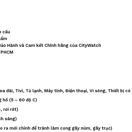
n cầu
phẩm
Bảo Hành và Cam kết Chính hãng của
CityWatch
 TPHCM
 đài, Tivi, Tủ lạnh, Máy tính, Điện thoại, Vi sóng, Thiết bị có
 hồ (5 – 60 độ C)
 rơi rớt)
4h sáng)
áo ra mới chỉnh để tránh làm cong gãy núm, gãy trục)