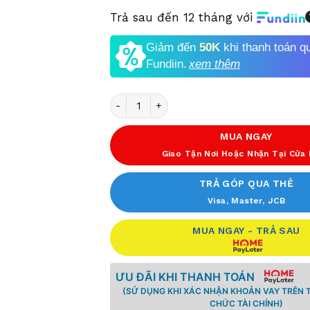
Trả sau đến 12 tháng với
Giảm đến
50K
khi thanh toán q
Fundiin.
xem thêm
Số lượng
MUA NGAY
Giao Tận Nơi Hoặc Nhận Tại Cửa
TRẢ GÓP QUA THẺ
Visa, Master, JCB
MUA NGAY - TRẢ SAU
ƯU ĐÃI KHI THANH TOÁN
(SỬ DỤNG KHI XÁC NHẬN KHOẢN VAY TRÊN 
CHỨC TÀI CHÍNH)