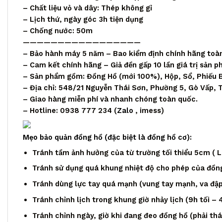
– Chất liệu vỏ và dây: Thép không gỉ
– Lịch thứ, ngày góc 3h tiện dụng
– Chống nước: 50m
—————————————————
– Bảo hành máy 5 năm – Bao kiểm định chính hãng toà
– Cam kết chính hãng – Giả đền gấp 10 lần giá trị sản 
– Sản phẩm gồm: Đồng Hồ (mới 100%), Hộp, Sổ, Phiếu 
– Địa chỉ: 548/21 Nguyễn Thái Sơn, Phường 5, Gò Vấp,
– Giao hàng miễn phí và nhanh chóng toàn quốc.
– Hotline: 0938 777 234 (
Zalo
, imess)
Mẹo bảo quản đồng hồ (đặc biệt là đồng hồ cơ):
Tránh tầm ảnh hưởng của từ trường tối thiểu 5cm ( Loa
Tránh sử dụng quá khung nhiệt độ cho phép của đồng
Tránh dùng lực tay quá mạnh (vung tay mạnh, va đập,
Tránh chỉnh lịch trong khung giờ nhảy lịch (9h tối – 
Tránh chỉnh ngày, giờ khi đang đeo đồng hồ (phải th