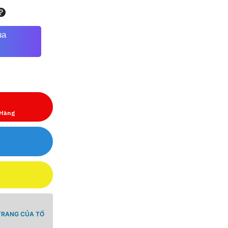
ua
 Hàng
TRANG CỦA TỔ