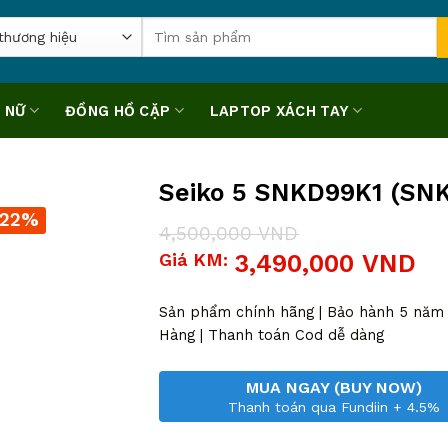
Tìm
kiếm:
 NỮ
ĐỒNG HỒ CẶP
LAPTOP XÁCH TAY
Seiko 5 SNKD99K1 (SN
-22%
4,500,000
VND
Giá
Giá
Giá KM:
3,490,000
VND
gốc
hiện
là:
tại
4,500,000 VND.
là:
Sản phẩm chính hãng | Bảo hành 5 năm |
3,490,000 VND.
Hàng | Thanh toán Cod dễ dàng
MUA NGAY (BUY NOW)
Thanh toán qua Fundiin + 4.5%