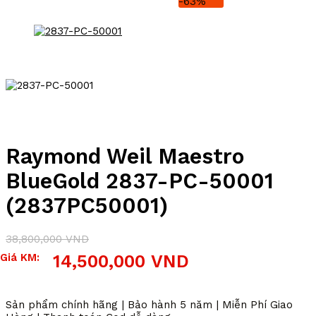
-63%
Raymond Weil Maestro
BlueGold 2837-PC-50001
(2837PC50001)
38,800,000
VND
Giá
Giá
Giá KM:
14,500,000
VND
gốc
hiện
là:
tại
38,800,000 VND.
là:
Sản phẩm chính hãng | Bảo hành 5 năm | Miễn Phí Giao
14,500,000 VND.