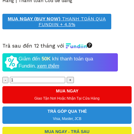
Hàng | Thanh toán Cod dễ dàng
MUA NGAY (BUY NOW)
THANH TOÁN QUA
FUNDIIN + 4.5%
Trả sau đến 12 tháng với
Giảm đến
50K
khi thanh toán qua
Fundiin.
xem thêm
Số
lượng
MUA NGAY
Giao Tận Nơi Hoặc Nhận Tại Cửa Hàng
TRẢ GÓP QUA THẺ
Visa, Master, JCB
MUA NGAY - TRẢ SAU