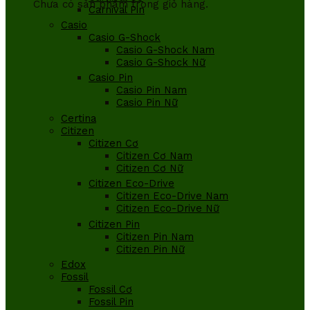
Chưa có sản phẩm trong giỏ hàng.
Carnival Pin
Casio
Casio G-Shock
Casio G-Shock Nam
Casio G-Shock Nữ
Casio Pin
Casio Pin Nam
Casio Pin Nữ
Certina
Citizen
Citizen Cơ
Citizen Cơ Nam
Citizen Cơ Nữ
Citizen Eco-Drive
Citizen Eco-Drive Nam
Citizen Eco-Drive Nữ
Citizen Pin
Citizen Pin Nam
Citizen Pin Nữ
Edox
Fossil
Fossil Cơ
Fossil Pin