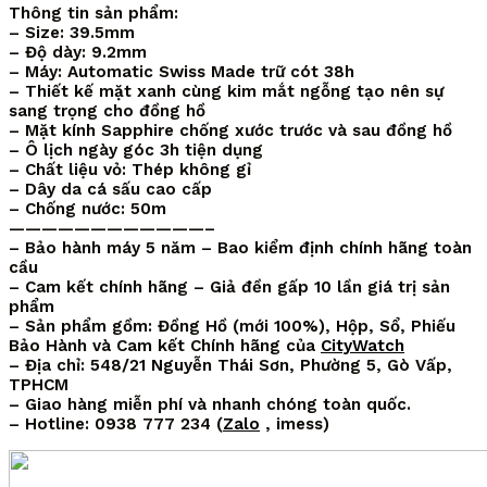
Thông tin sản phẩm:
– Size: 39.5mm
– Độ dày: 9.2mm
– Máy: Automatic Swiss Made trữ cót 38h
– Thiết kế mặt xanh cùng kim mắt ngỗng tạo nên sự
sang trọng cho đồng hồ
– Mặt kính Sapphire chống xước trước và sau đồng hồ
– Ô lịch ngày góc 3h tiện dụng
– Chất liệu vỏ: Thép không gỉ
– Dây da cá sấu cao cấp
– Chống nước: 50m
————————————–
– Bảo hành máy 5 năm – Bao kiểm định chính hãng toàn
cầu
– Cam kết chính hãng – Giả đền gấp 10 lần giá trị sản
phẩm
– Sản phẩm gồm: Đồng Hồ (mới 100%), Hộp, Sổ, Phiếu
Bảo Hành và Cam kết Chính hãng của
CityWatch
– Địa chỉ: 548/21 Nguyễn Thái Sơn, Phường 5, Gò Vấp,
TPHCM
– Giao hàng miễn phí và nhanh chóng toàn quốc.
– Hotline: 0938 777 234 (
Zalo
, imess)