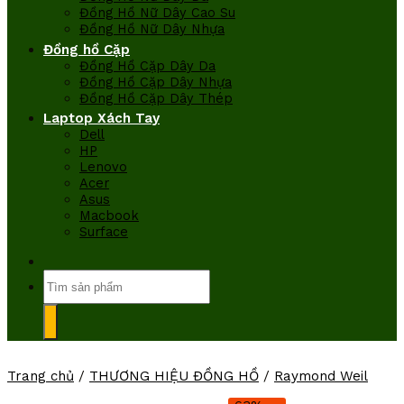
Đồng Hồ Nữ Dây Cao Su
Đồng Hồ Nữ Dây Nhựa
Đồng hồ Cặp
Đồng Hồ Cặp Dây Da
Đồng Hồ Cặp Dây Nhựa
Đồng Hồ Cặp Dây Thép
Laptop Xách Tay
Dell
HP
Lenovo
Acer
Asus
Macbook
Surface
Tìm
kiếm:
Trang chủ
/
THƯƠNG HIỆU ĐỒNG HỒ
/
Raymond Weil