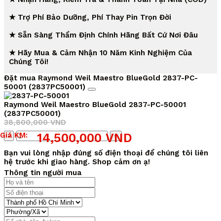
★ Trợ Phí Bảo Dưỡng, Phí Thay Pin Trọn Đời
★ Sẵn Sàng Thẩm Định Chính Hãng Bất Cứ Nơi Đâu
★ Hãy Mua & Cảm Nhận 10 Năm Kinh Nghiệm Của
Chúng Tôi!
Đặt mua Raymond Weil Maestro BlueGold 2837-PC-
50001 (2837PC50001)
Raymond Weil Maestro BlueGold 2837-PC-50001
(2837PC50001)
38,800,000
VND
Giá
Giá
Số
Giá KM:
14,500,000
VND
gốc
hiện
lượng
là:
tại
Bạn vui lòng nhập đúng số điện thoại để chúng tôi liên
38,800,000 VND.
là:
hệ trước khi giao hàng. Shop cảm ơn ạ!
14,500,000 VND.
Thông tin người mua