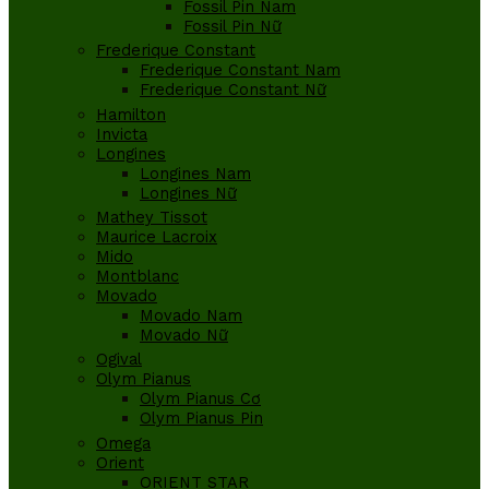
Fossil Pin Nam
Fossil Pin Nữ
Frederique Constant
Frederique Constant Nam
Frederique Constant Nữ
Hamilton
Invicta
Longines
Longines Nam
Longines Nữ
Mathey Tissot
Maurice Lacroix
Mido
Montblanc
Movado
Movado Nam
Movado Nữ
Ogival
Olym Pianus
Olym Pianus Cơ
Olym Pianus Pin
Omega
Orient
ORIENT STAR