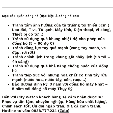
Mẹo bảo quản đồng hồ (đặc biệt là đồng hồ cơ):
Tránh tầm ảnh hưởng của từ trường tối thiểu 5cm (
Loa đài, Tivi, Tủ lạnh, Máy tính, Điện thoại, Vi sóng,
Thiết bị có từ…)
Tránh sử dụng quá khung nhiệt độ cho phép của
đồng hồ (5 – 60 độ C)
Tránh dùng lực tay quá mạnh (vung tay manh, va
đập, rơi rớt)
Tránh chỉnh lịch trong khung giờ nhảy lịch (9h tối –
4h sáng)
Tránh sử dụng quá khả năng chống nước của đồng
hồ
Tránh tiếp xúc với những hóa chất có tính tẩy rửa
mạnh (nước hoa, nước tẩy, cồn, rượu…)
Bảo dưỡng định kỳ: 3 năm với đồng hồ máy Nhật –
5 năm với đồng hồ máy Thụy Sỹ
Đến với City Watch khách hàng sẽ cảm nhận được sự
Phục vụ tận tậm, chuyên nghiệp, Hàng hóa chất lượng,
Chính sách tốt, Ưu đãi ngập tràn, Giá cả cạnh tranh.
Hotline tư vấn: 0938.777.234 (
Zalo
)