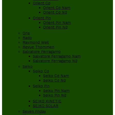
Orient Cơ
Orient Cơ Nam
Orient Cơ Nữ
Orient Pin
Orient Pin Nam
Orient Pin Nữ
Oris
Rado
Raymond Weil
Revue Thommen
Salvatore Ferragamo
Salvatore Ferragamo Nam
Salvatore Ferragamo Nữ
Seiko
Seiko Cơ
Seiko Cơ Nam
Seiko Cơ Nữ
Seiko Pin
Seiko Pin Nam
Seiko Pin Nữ
SEIKO KINETIC
SEIKO SOLAR
Seven Friday