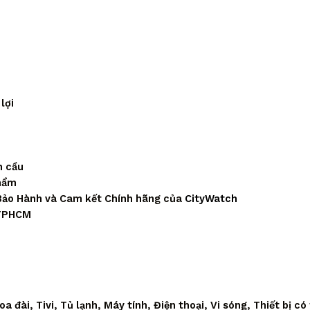
lợi
n cầu
phẩm
Bảo Hành và Cam kết Chính hãng của
CityWatch
 TPHCM
 đài, Tivi, Tủ lạnh, Máy tính, Điện thoại, Vi sóng, Thiết bị có