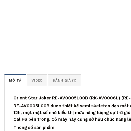
MÔ TẢ
VIDEO
ĐÁNH GIÁ (1)
Orient Star Joker RE-AV0005L00B (RK-AV0006L) (R
RE-AV0005L00B được thiết kế semi skeleton đẹp mắt và 
12h, một mặt số nhỏ biểu thị mức năng lượng dự trữ gi
Cal.F6 bên trong. Cỗ máy này cũng sở hữu chức năng lên
Thông số sản phẩm