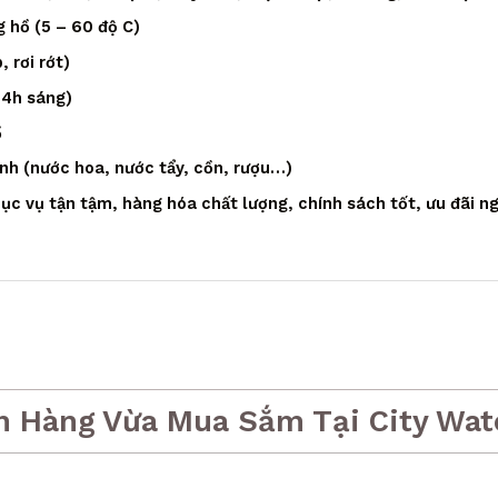
 hồ (5 – 60 độ C)
 rơi rớt)
 4h sáng)
ồ
ạnh (nước hoa, nước tẩy, cồn, rượu…)
c vụ tận tậm, hàng hóa chất lượng, chính sách tốt, ưu đãi ng
h Hàng Vừa Mua Sắm Tại City Wat