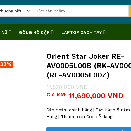
Tìm
kiếm:
 NỮ
ĐỒNG HỒ CẶP
LAPTOP XÁCH TAY
Orient Star Joker RE-
-33%
AV0005L00B (RK-AV00
(RE-AV0005L00Z)
17,520,000
VND
Giá
Giá
Giá KM:
11,690,000
VND
gốc
hiện
là:
tại
17,520,000 VND.
là:
Sản phẩm chính hãng | Bảo hành 5 năm |
11,690,000 VND.
Hàng | Thanh toán Cod dễ dàng