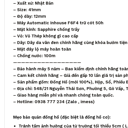
– Xuất xứ: Nhật Bản
– Size: 41mm
– Độ dày: 12mm
– Máy Automatic Inhouse F6F4 trữ cót 50h
– Mặt kính: Sapphire chống trầy
– Vỏ: Vỏ Thép không gỉ cao cấp
– Dây: Dây da vân đen chính hãng cùng khóa bướm tiện 
– Mặt đáy lộ máy hoàn toàn
– Chống nước: 100m
—————————————————
– Bảo hành máy 5 năm – Bao kiểm định chính hãng toà
– Cam kết chính hãng – Giả đền gấp 10 lần giá trị sản 
– Sản phẩm gồm: Đồng Hồ (mới 100%), Hộp, Sổ, Phiếu 
– Địa chỉ: 548/21 Nguyễn Thái Sơn, Phường 5, Gò Vấp,
– Giao hàng miễn phí và nhanh chóng toàn quốc.
– Hotline: 0938 777 234 (
Zalo
, imess)
Mẹo bảo quản đồng hồ (đặc biệt là đồng hồ cơ):
Tránh tầm ảnh hưởng của từ trường tối thiểu 5cm ( Loa