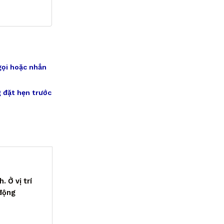
gọi hoặc nhắn
 đặt hẹn trước
 Ở vị trí
 động