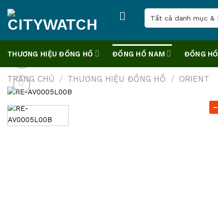
Skip
to
content
THƯƠNG HIỆU ĐỒNG HỒ
ĐỒNG HỒ NAM
ĐỒNG HỒ
TRANG CHỦ
/
THƯƠNG HIỆU ĐỒNG HỒ
/
ORIENT