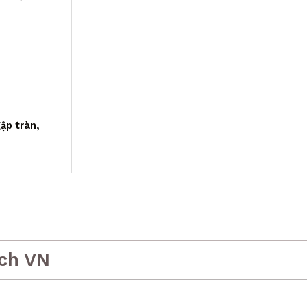
ập tràn,
ch VN