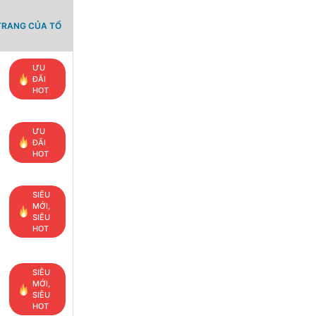
TRANG CỦA TỔ
ƯU
ĐÃI
HOT
ƯU
ĐÃI
HOT
SIÊU
MỚI,
SIÊU
HOT
SIÊU
MỚI,
SIÊU
HOT