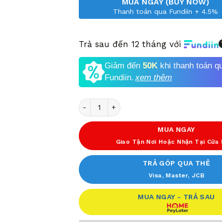
MUA NGAY (BUY NOW)
Thanh toán qua Fundiin + 4.5%
Trả sau đến 12 tháng với
Giảm đến
50K
khi thanh toán q
Fundiin.
xem thêm
Số lượng
MUA NGAY
Giao Tận Nơi Hoặc Nhận Tại Cửa
TRẢ GÓP QUA THẺ
Visa, Master, JCB
MUA NGAY - TRẢ SAU