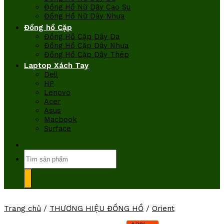
Đồng Hồ Nữ Dây Cao Su
Đồng Hồ Nữ Dây Nhựa
Đồng hồ Cặp
Đồng Hồ Cặp Dây Da
Đồng Hồ Cặp Dây Nhựa
Đồng Hồ Cặp Dây Thép
Laptop Xách Tay
Dell
HP
Lenovo
Acer
Asus
Macbook
Surface
Tìm
kiếm:
Trang chủ
/
THƯƠNG HIỆU ĐỒNG HỒ
/
Orient