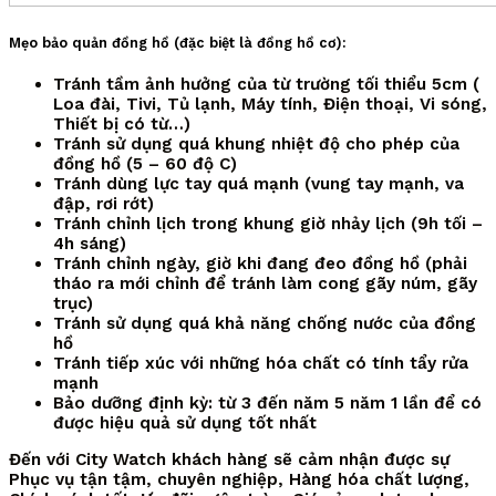
Mẹo bảo quản đồng hồ (đặc biệt là đồng hồ cơ):
Tránh tầm ảnh hưởng của từ trường tối thiểu 5cm (
Loa đài, Tivi, Tủ lạnh, Máy tính, Điện thoại, Vi sóng,
Thiết bị có từ…)
Tránh sử dụng quá khung nhiệt độ cho phép của
đồng hồ (5 – 60 độ C)
Tránh dùng lực tay quá mạnh (vung tay mạnh, va
đập, rơi rớt)
Tránh chỉnh lịch trong khung giờ nhảy lịch (9h tối –
4h sáng)
Tránh chỉnh ngày, giờ khi đang đeo đồng hồ (phải
tháo ra mới chỉnh để tránh làm cong gãy núm, gãy
trục)
Tránh sử dụng quá khả năng chống nước của đồng
hồ
Tránh tiếp xúc với những hóa chất có tính tẩy rửa
mạnh
Bảo dưỡng định kỳ: từ 3 đến năm 5 năm 1 lần để có
được hiệu quả sử dụng tốt nhất
Đến với City Watch khách hàng sẽ cảm nhận được sự
Phục vụ tận tậm, chuyên nghiệp, Hàng hóa chất lượng,