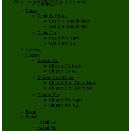
Chưa có sản phẩm trong giỏ hàng.
Carnival Pin
Casio
Casio G-Shock
Casio G-Shock Nam
Casio G-Shock Nữ
Casio Pin
Casio Pin Nam
Casio Pin Nữ
Certina
Citizen
Citizen Cơ
Citizen Cơ Nam
Citizen Cơ Nữ
Citizen Eco-Drive
Citizen Eco-Drive Nam
Citizen Eco-Drive Nữ
Citizen Pin
Citizen Pin Nam
Citizen Pin Nữ
Edox
Fossil
Fossil Cơ
Fossil Pin