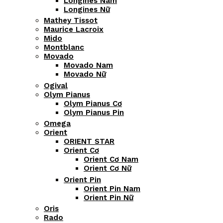
Longines Nam
Longines Nữ
Mathey Tissot
Maurice Lacroix
Mido
Montblanc
Movado
Movado Nam
Movado Nữ
Ogival
Olym Pianus
Olym Pianus Cơ
Olym Pianus Pin
Omega
Orient
ORIENT STAR
Orient Cơ
Orient Cơ Nam
Orient Cơ Nữ
Orient Pin
Orient Pin Nam
Orient Pin Nữ
Oris
Rado