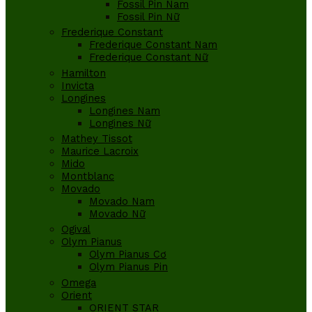
Fossil Pin Nam
Fossil Pin Nữ
Frederique Constant
Frederique Constant Nam
Frederique Constant Nữ
Hamilton
Invicta
Longines
Longines Nam
Longines Nữ
Mathey Tissot
Maurice Lacroix
Mido
Montblanc
Movado
Movado Nam
Movado Nữ
Ogival
Olym Pianus
Olym Pianus Cơ
Olym Pianus Pin
Omega
Orient
ORIENT STAR