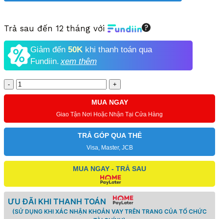
Trả sau đến 12 tháng với
Giảm đến
50K
khi thanh toán qua
Fundiin.
xem thêm
Số
lượng
MUA NGAY
Giao Tận Nơi Hoặc Nhận Tại Cửa Hàng
TRẢ GÓP QUA THẺ
Visa, Master, JCB
MUA NGAY - TRẢ SAU
ƯU ĐÃI KHI THANH TOÁN
(SỬ DỤNG KHI XÁC NHẬN KHOẢN VAY TRÊN TRANG CỦA TỔ CHỨC