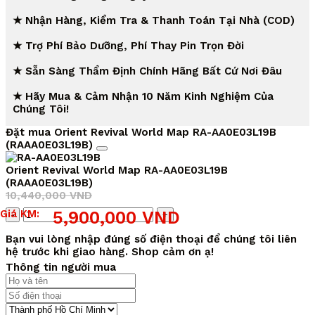
★ Nhận Hàng, Kiểm Tra & Thanh Toán Tại Nhà (COD)
★ Trợ Phí Bảo Dưỡng, Phí Thay Pin Trọn Đời
★ Sẵn Sàng Thẩm Định Chính Hãng Bất Cứ Nơi Đâu
★ Hãy Mua & Cảm Nhận 10 Năm Kinh Nghiệm Của
Chúng Tôi!
Đặt mua Orient Revival World Map RA-AA0E03L19B
(RAAA0E03L19B)
Orient Revival World Map RA-AA0E03L19B
(RAAA0E03L19B)
10,440,000
VND
Giá
Giá
Số
Giá KM:
5,900,000
VND
gốc
hiện
lượng
là:
tại
Bạn vui lòng nhập đúng số điện thoại để chúng tôi liên
10,440,000 VND.
là:
hệ trước khi giao hàng. Shop cảm ơn ạ!
5,900,000 VND.
Thông tin người mua