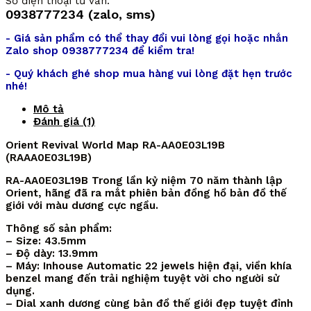
Số điện thoại tư vấn:
0938777234 (zalo, sms)
- Giá sản phẩm có thể thay đổi vui lòng gọi hoặc nhắn
Zalo shop 0938777234 để kiểm tra!
- Quý khách ghé shop mua hàng vui lòng đặt hẹn trước
nhé!
Mô tả
Đánh giá (1)
Orient Revival World Map RA-AA0E03L19B
(RAAA0E03L19B)
RA-AA0E03L19B Trong lần kỷ niệm 70 năm thành lập
Orient, hãng đã ra mắt phiên bản đồng hồ bản đồ thế
giới với màu dương cực ngầu.
Thông số sản phẩm:
– Size: 43.5mm
– Độ dày: 13.9mm
– Máy: Inhouse Automatic 22 jewels hiện đại, viền khía
benzel mang đến trải nghiệm tuyệt vời cho người sử
dụng.
– Dial xanh dương cùng bản đồ thế giới đẹp tuyệt đỉnh