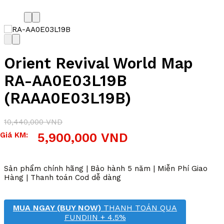
Orient Revival World Map
RA-AA0E03L19B
(RAAA0E03L19B)
10,440,000
VND
Giá
Giá
Giá KM:
5,900,000
VND
gốc
hiện
là:
tại
10,440,000 VND.
là:
Sản phẩm chính hãng | Bảo hành 5 năm | Miễn Phí Giao
5,900,000 VND.
Hàng | Thanh toán Cod dễ dàng
MUA NGAY (BUY NOW)
THANH TOÁN QUA
FUNDIIN + 4.5%