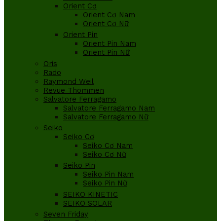
Orient Cơ
Orient Cơ Nam
Orient Cơ Nữ
Orient Pin
Orient Pin Nam
Orient Pin Nữ
Oris
Rado
Raymond Weil
Revue Thommen
Salvatore Ferragamo
Salvatore Ferragamo Nam
Salvatore Ferragamo Nữ
Seiko
Seiko Cơ
Seiko Cơ Nam
Seiko Cơ Nữ
Seiko Pin
Seiko Pin Nam
Seiko Pin Nữ
SEIKO KINETIC
SEIKO SOLAR
Seven Friday