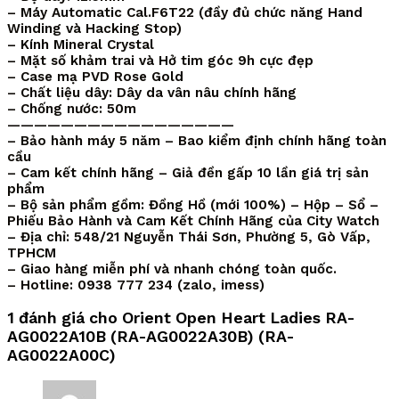
– Máy Automatic Cal.F6T22 (đầy đủ chức năng Hand
Winding và Hacking Stop)
– Kính Mineral Crystal
– Mặt số khảm trai và Hở tim góc 9h cực đẹp
– Case mạ PVD Rose Gold
– Chất liệu dây: Dây da vân nâu chính hãng
– Chống nước: 50m
—————————————————
– Bảo hành máy 5 năm – Bao kiểm định chính hãng toàn
cầu
– Cam kết chính hãng – Giả đền gấp 10 lần giá trị sản
phẩm
– Bộ sản phẩm gồm: Đồng Hồ (mới 100%) – Hộp – Sổ –
Phiếu Bảo Hành và Cam Kết Chính Hãng của City Watch
– Địa chỉ: 548/21 Nguyễn Thái Sơn, Phường 5, Gò Vấp,
TPHCM
– Giao hàng miễn phí và nhanh chóng toàn quốc.
– Hotline: 0938 777 234 (zalo, imess)
1 đánh giá cho
Orient Open Heart Ladies RA-
AG0022A10B (RA-AG0022A30B) (RA-
AG0022A00C)