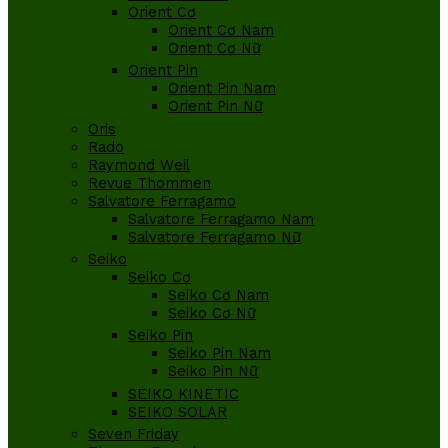
Orient Cơ
Orient Cơ Nam
Orient Cơ Nữ
Orient Pin
Orient Pin Nam
Orient Pin Nữ
Oris
Rado
Raymond Weil
Revue Thommen
Salvatore Ferragamo
Salvatore Ferragamo Nam
Salvatore Ferragamo Nữ
Seiko
Seiko Cơ
Seiko Cơ Nam
Seiko Cơ Nữ
Seiko Pin
Seiko Pin Nam
Seiko Pin Nữ
SEIKO KINETIC
SEIKO SOLAR
Seven Friday