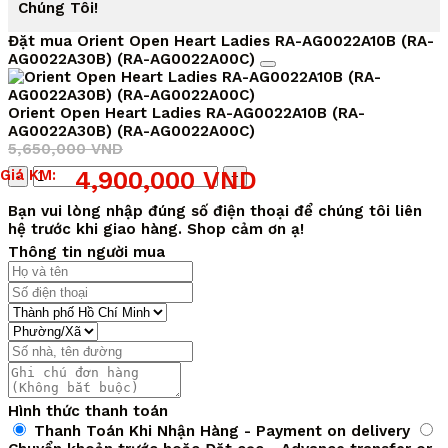
Chúng Tôi!
Đặt mua Orient Open Heart Ladies RA-AG0022A10B (RA-
AG0022A30B) (RA-AG0022A00C)
Orient Open Heart Ladies RA-AG0022A10B (RA-
AG0022A30B) (RA-AG0022A00C)
5,650,000
VND
Giá
Giá
Số
Giá KM:
4,900,000
VND
gốc
hiện
lượng
là:
tại
Bạn vui lòng nhập đúng số điện thoại để chúng tôi liên
5,650,000 VND.
là:
hệ trước khi giao hàng. Shop cảm ơn ạ!
4,900,000 VND.
Thông tin người mua
Hình thức thanh toán
Thanh Toán Khi Nhận Hàng - Payment on delivery