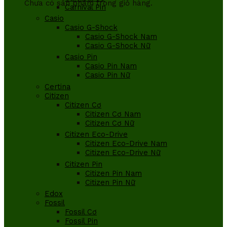
Chưa có sản phẩm trong giỏ hàng.
Carnival Pin
Casio
Casio G-Shock
Casio G-Shock Nam
Casio G-Shock Nữ
Casio Pin
Casio Pin Nam
Casio Pin Nữ
Certina
Citizen
Citizen Cơ
Citizen Cơ Nam
Citizen Cơ Nữ
Citizen Eco-Drive
Citizen Eco-Drive Nam
Citizen Eco-Drive Nữ
Citizen Pin
Citizen Pin Nam
Citizen Pin Nữ
Edox
Fossil
Fossil Cơ
Fossil Pin