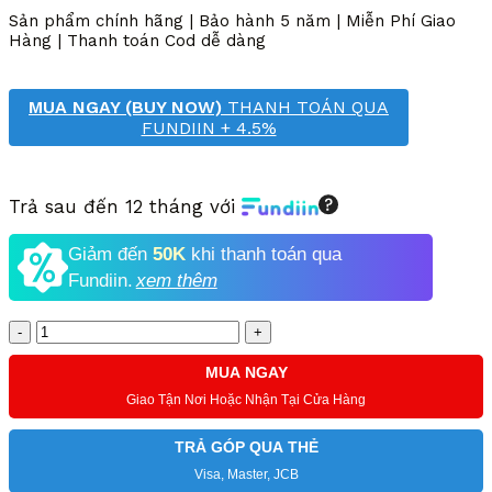
5,650,000 VND.
là:
Sản phẩm chính hãng | Bảo hành 5 năm | Miễn Phí Giao
4,900,000 VND.
Hàng | Thanh toán Cod dễ dàng
MUA NGAY (BUY NOW)
THANH TOÁN QUA
FUNDIIN + 4.5%
Trả sau đến 12 tháng với
Giảm đến
50K
khi thanh toán qua
Fundiin.
xem thêm
Số
lượng
MUA NGAY
Giao Tận Nơi Hoặc Nhận Tại Cửa Hàng
TRẢ GÓP QUA THẺ
Visa, Master, JCB