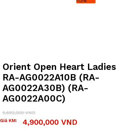
-13%
Orient Open Heart Ladies
RA-AG0022A10B (RA-
AG0022A30B) (RA-
AG0022A00C)
5,650,000
VND
Giá
Giá
Giá KM:
4,900,000
VND
gốc
hiện
là:
tại