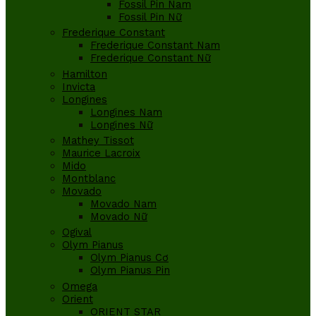
Fossil Pin Nam
Fossil Pin Nữ
Frederique Constant
Frederique Constant Nam
Frederique Constant Nữ
Hamilton
Invicta
Longines
Longines Nam
Longines Nữ
Mathey Tissot
Maurice Lacroix
Mido
Montblanc
Movado
Movado Nam
Movado Nữ
Ogival
Olym Pianus
Olym Pianus Cơ
Olym Pianus Pin
Omega
Orient
ORIENT STAR