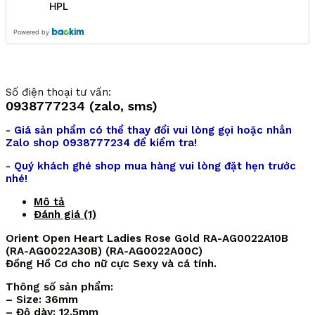
HPL
Powered by
Số điện thoại tư vấn:
0938777234 (zalo, sms)
- Giá sản phẩm có thể thay đổi vui lòng gọi hoặc nhắn
Zalo shop 0938777234 để kiểm tra!
- Quý khách ghé shop mua hàng vui lòng đặt hẹn trước
nhé!
Mô tả
Đánh giá (1)
Orient Open Heart Ladies Rose Gold RA-AG0022A10B
(RA-AG0022A30B) (RA-AG0022A00C)
Đồng Hồ Cơ cho nữ cực Sexy và cá tính.
Thông số sản phẩm:
– Size: 36mm
– Độ dày: 12.5mm