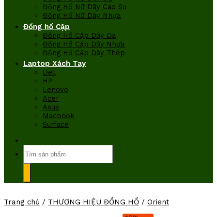
Đồng Hồ Nữ Dây Cao Su
Đồng Hồ Nữ Dây Nhựa
Đồng hồ Cặp
Đồng Hồ Cặp Dây Da
Đồng Hồ Cặp Dây Nhựa
Đồng Hồ Cặp Dây Thép
Laptop Xách Tay
Dell
HP
Lenovo
Acer
Asus
Macbook
Surface
Tìm
kiếm:
Trang chủ
/
THƯƠNG HIỆU ĐỒNG HỒ
/
Orient