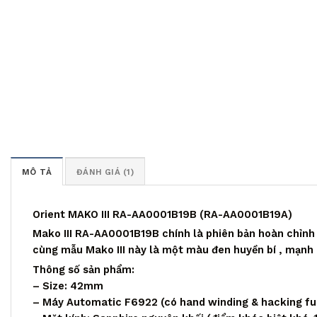
MÔ TẢ
ĐÁNH GIÁ (1)
Orient MAKO III RA-AA0001B19B (RA-AA0001B19A)
Mako III RA-AA0001B19B chính là phiên bản hoàn chỉnh đ
cùng mẫu Mako III này là một màu đen huyền bí , mạnh
Thông số sản phẩm:
– Size: 42mm
– Máy Automatic F6922 (có hand winding & hacking fun