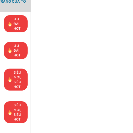
TRANG CỦA TỔ
ƯU
ĐÃI
HOT
ƯU
ĐÃI
HOT
SIÊU
MỚI,
SIÊU
HOT
SIÊU
MỚI,
SIÊU
HOT