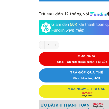
Trả sau đến 12 tháng với
Giảm đến
50K
khi thanh toán q
Fundiin.
xem thêm
Số lượng
MUA NGAY
Giao Tận Nơi Hoặc Nhận Tại Cửa
TRẢ GÓP QUA THẺ
Visa, Master, JCB
MUA NGAY - TRẢ SAU
ƯU ĐÃI KHI THANH TOÁN