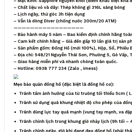
– Mặt kính: Sapphire nguyên khối (điểm khác biệt khá đ
– Chất liệu vỏ và dây: Thép không gỉ 316L sáng bóng
– Lịch ngày, thứ góc 3h tiện dụng
– Vẫn là dòng Diver (chống nước 200m/20 ATM)
—————————————————
– Bảo hành máy 5 năm – Bao kiểm định chính hãng toà
– Cam kết chính hãng – Giả đền gấp 10 lần giá trị sản 
– Sản phẩm gồm: Đồng Hồ (mới 100%), Hộp, Sổ, Phiếu 
– Địa chỉ: 548/21 Nguyễn Thái Sơn, Phường 5, Gò Vấp,
– Giao hàng miễn phí và nhanh chóng toàn quốc.
– Hotline: 0938 777 234 (
Zalo
, imess)
Mẹo bảo quản đồng hồ (đặc biệt là đồng hồ cơ):
Tránh tầm ảnh hưởng của từ trường tối thiểu 5cm ( Loa
Tránh sử dụng quá khung nhiệt độ cho phép của đồng
Tránh dùng lực tay quá mạnh (vung tay mạnh, va đập,
Tránh chỉnh lịch trong khung giờ nhảy lịch (9h tối – 
Tránh chỉnh ngày, giờ khi đang đeo đồng hồ (phải th