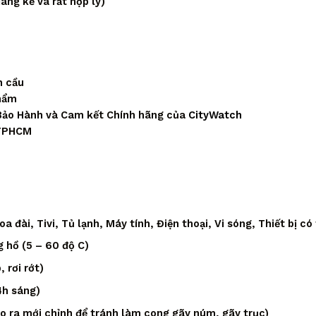
áng kể và rất hợp lý)
n cầu
phẩm
Bảo Hành và Cam kết Chính hãng của
CityWatch
 TPHCM
 đài, Tivi, Tủ lạnh, Máy tính, Điện thoại, Vi sóng, Thiết bị có
 hồ (5 – 60 độ C)
 rơi rớt)
4h sáng)
áo ra mới chỉnh để tránh làm cong gãy núm, gãy trục)