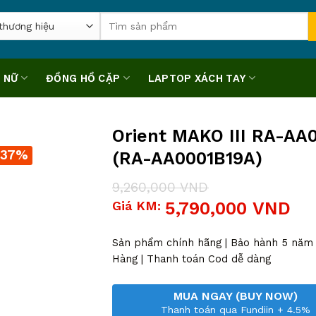
Tìm
kiếm:
 NỮ
ĐỒNG HỒ CẶP
LAPTOP XÁCH TAY
Orient MAKO III RA-AA
-37%
(RA-AA0001B19A)
9,260,000
VND
Giá
Giá
Giá KM:
5,790,000
VND
gốc
hiện
là:
tại
9,260,000 VND.
là:
Sản phẩm chính hãng | Bảo hành 5 năm |
5,790,000 VND.
Hàng | Thanh toán Cod dễ dàng
MUA NGAY (BUY NOW)
Thanh toán qua Fundiin + 4.5%