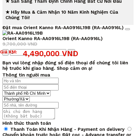
★ Sẵn Sàng Thẩm Định Chính Hãng Bất Cứ Nơi Đâu
★ Hãy Mua & Cảm Nhận 10 Năm Kinh Nghiệm Của
Chúng Tôi!
Đặt mua Orient Kanno RA-AA0916L19B (RA-AA0916L)
Orient Kanno RA-AA0916L19B (RA-AA0916L)
9,700,000
VND
Giá
Giá
Số
Giá KM:
4,490,000
VND
gốc
hiện
lượng
là:
tại
Bạn vui lòng nhập đúng số điện thoại để chúng tôi liên
9,700,000 VND.
là:
hệ trước khi giao hàng. Shop cảm ơn ạ!
4,490,000 VND.
Thông tin người mua
Hình thức thanh toán
Thanh Toán Khi Nhận Hàng - Payment on delivery
Chuyển khoản trước hoặc Đặt cọc - Advance transfer or