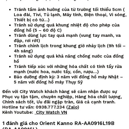
Tránh tầm ảnh hưởng của từ trường tối thiểu 5cm (
Loa đài, Tivi, Tủ lạnh, Máy tính, Điện thoại, Vi sóng,
Thiết bị có từ…)
Tránh sử dụng quá khung nhiệt độ cho phép của
đồng hồ (5 – 60 độ C)
Tránh dùng lực tay quá mạnh (vung tay manh, va
đập, rơi rớt)
Tránh chỉnh lịch trong khung giờ nhảy lịch (9h tối –
4h sáng)
Tránh sử dụng quá khả năng chống nước của đồng
hồ
Tránh tiếp xúc với những hóa chất có tính tẩy rửa
mạnh (nước hoa, nước tẩy, cồn, rượu…)
Bảo dưỡng định kỳ: 3 năm với đồng hồ máy Nhật –
5 năm với đồng hồ máy Thụy Sỹ
Đến với City Watch khách hàng sẽ cảm nhận được sự
Phục vụ tận tậm, chuyên nghiệp, Hàng hóa chất lượng,
Chính sách tốt, Ưu đãi ngập tràn, Giá cả cạnh tranh.
Hotline tư vấn: 0938.777.234 (
Zalo
)
Kênh Youtube:
City Watch VN
1 đánh giá cho
Orient Kanno RA-AA0916L19B