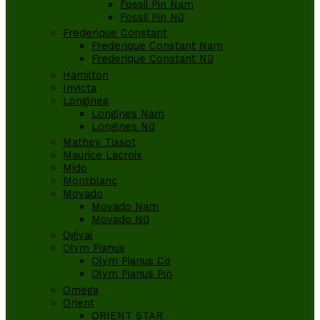
Fossil Pin Nam
Fossil Pin Nữ
Frederique Constant
Frederique Constant Nam
Frederique Constant Nữ
Hamilton
Invicta
Longines
Longines Nam
Longines Nữ
Mathey Tissot
Maurice Lacroix
Mido
Montblanc
Movado
Movado Nam
Movado Nữ
Ogival
Olym Pianus
Olym Pianus Cơ
Olym Pianus Pin
Omega
Orient
ORIENT STAR