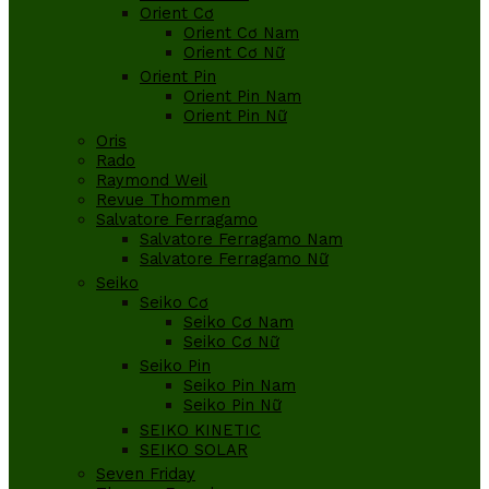
Orient Cơ
Orient Cơ Nam
Orient Cơ Nữ
Orient Pin
Orient Pin Nam
Orient Pin Nữ
Oris
Rado
Raymond Weil
Revue Thommen
Salvatore Ferragamo
Salvatore Ferragamo Nam
Salvatore Ferragamo Nữ
Seiko
Seiko Cơ
Seiko Cơ Nam
Seiko Cơ Nữ
Seiko Pin
Seiko Pin Nam
Seiko Pin Nữ
SEIKO KINETIC
SEIKO SOLAR
Seven Friday