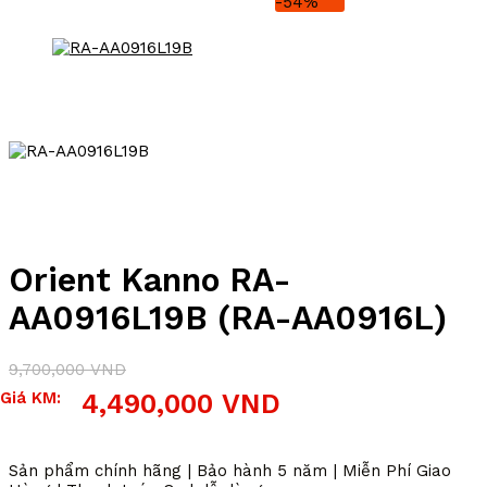
-54%
Orient Kanno RA-
AA0916L19B (RA-AA0916L)
9,700,000
VND
Giá
Giá
Giá KM:
4,490,000
VND
gốc
hiện
là:
tại
9,700,000 VND.
là:
Sản phẩm chính hãng | Bảo hành 5 năm | Miễn Phí Giao
4,490,000 VND.