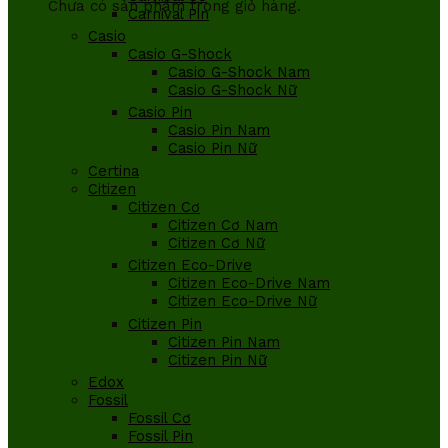
Chưa có sản phẩm trong giỏ hàng.
Carnival Pin
Casio
Casio G-Shock
Casio G-Shock Nam
Casio G-Shock Nữ
Casio Pin
Casio Pin Nam
Casio Pin Nữ
Certina
Citizen
Citizen Cơ
Citizen Cơ Nam
Citizen Cơ Nữ
Citizen Eco-Drive
Citizen Eco-Drive Nam
Citizen Eco-Drive Nữ
Citizen Pin
Citizen Pin Nam
Citizen Pin Nữ
Edox
Fossil
Fossil Cơ
Fossil Pin