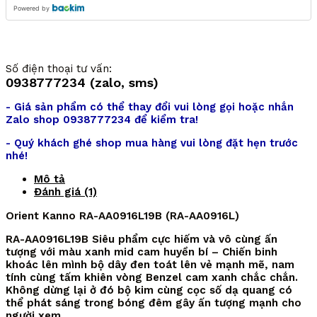
Powered by
Số điện thoại tư vấn:
0938777234 (zalo, sms)
- Giá sản phẩm có thể thay đổi vui lòng gọi hoặc nhắn
Zalo shop 0938777234 để kiểm tra!
- Quý khách ghé shop mua hàng vui lòng đặt hẹn trước
nhé!
Mô tả
Đánh giá (1)
Orient Kanno RA-AA0916L19B (RA-AA0916L)
RA-AA0916L19B Siêu phẩm cực hiếm và vô cùng ấn
tượng với màu xanh mid cam huyền bí – Chiến binh
khoác lên mình bộ dây đen toát lên vẻ mạnh mẽ, nam
tính cùng tấm khiên vòng Benzel cam xanh chắc chắn.
Không dừng lại ở đó bộ kim cùng cọc số dạ quang có
thể phát sáng trong bóng đêm gây ấn tượng mạnh cho
người xem.