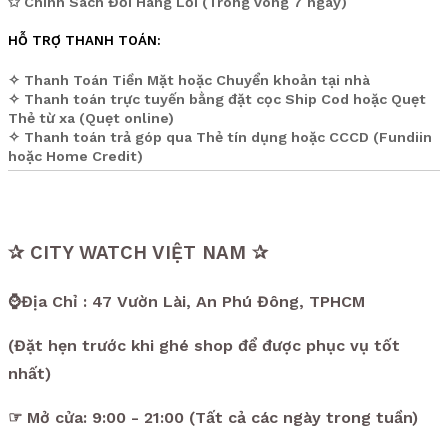
✩ Chính Sách Đổi Hàng Lỗi (Trong vòng 7 ngày)
HỖ TRỢ THANH TOÁN:
✧ Thanh Toán Tiền Mặt hoặc Chuyển khoản tại nhà
✧ Thanh toán trực tuyến bằng đặt cọc Ship Cod hoặc Quẹt
Thẻ từ xa (Quẹt online)
✧ Thanh toán trả góp qua Thẻ tín dụng hoặc CCCD (Fundiin
hoặc Home Credit)
✰ CITY WATCH VIỆT NAM ✰
⌚Địa Chỉ : 47 Vườn Lài, An Phú Đông, TPHCM
(Đặt hẹn trước khi ghé shop để được phục vụ tốt
nhất)
☞ Mở cửa: 9:00 - 21:00 (Tất cả các ngày trong tuần)