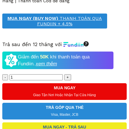
Hàng | Thanh toán Cod dễ dàng
MUA NGAY (BUY NOW)
THANH TOÁN QUA
FUNDIIN + 4.5%
Trả sau đến 12 tháng với
Giảm đến
50K
khi thanh toán qua
Fundiin.
xem thêm
Số
lượng
MUA NGAY
Giao Tận Nơi Hoặc Nhận Tại Cửa Hàng
TRẢ GÓP QUA THẺ
Visa, Master, JCB
MUA NGAY - TRẢ SAU