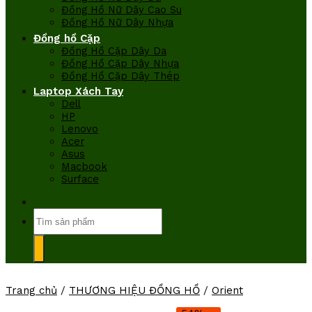
Đồng Hồ Nữ Dây Cao Su
Đồng Hồ Nữ Dây Nhựa
Đồng hồ Cặp
Đồng Hồ Cặp Dây Da
Đồng Hồ Cặp Dây Nhựa
Đồng Hồ Cặp Dây Thép
Laptop Xách Tay
Dell
HP
Lenovo
Acer
Asus
Macbook
Surface
Tìm
kiếm:
Trang chủ
/
THƯƠNG HIỆU ĐỒNG HỒ
/
Orient