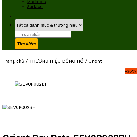
Macbook
Surface
Tìm
kiếm:
Trang chủ
/
THƯƠNG HIỆU ĐỒNG HỒ
/
Orient
-36%