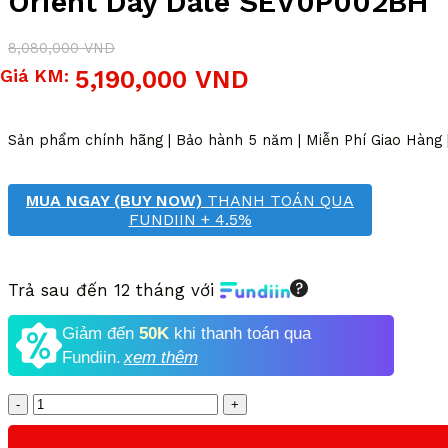
Orient Day Date SEV0P002BH
8,080,000
VND
Giá
Giá
Giá KM:
5,190,000
VND
gốc
hiện
là:
tại
8,080,000 VND.
là:
Sản phẩm chính hãng | Bảo hành 5 năm | Miễn Phí Giao Hàng
5,190,000 VND.
MUA NGAY (BUY NOW)
THANH TOÁN QUA
FUNDIIN + 4.5%
Trả sau đến 12 tháng với
Giảm đến
50K
khi thanh toán qua
Fundiin.
xem thêm
Số
lượng