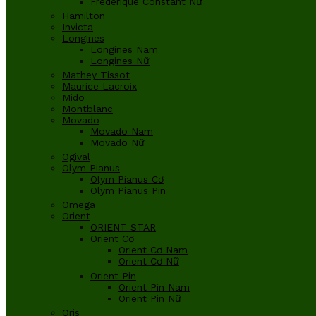
Frederique Constant Nữ
Hamilton
Invicta
Longines
Longines Nam
Longines Nữ
Mathey Tissot
Maurice Lacroix
Mido
Montblanc
Movado
Movado Nam
Movado Nữ
Ogival
Olym Pianus
Olym Pianus Cơ
Olym Pianus Pin
Omega
Orient
ORIENT STAR
Orient Cơ
Orient Cơ Nam
Orient Cơ Nữ
Orient Pin
Orient Pin Nam
Orient Pin Nữ
Oris