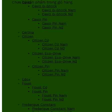
Chưa có sản phẩm trong giỏ hàng.
Casio
Casio G-Shock
Casio G-Shock Nam
Casio G-Shock Nữ
Casio Pin
Casio Pin Nam
Casio Pin Nữ
Certina
Citizen
Citizen Cơ
Citizen Cơ Nam
Citizen Cơ Nữ
Citizen Eco-Drive
Citizen Eco-Drive Nam
Citizen Eco-Drive Nữ
Citizen Pin
Citizen Pin Nam
Citizen Pin Nữ
Edox
Fossil
Fossil Cơ
Fossil Pin
Fossil Pin Nam
Fossil Pin Nữ
Frederique Constant
Frederique Constant Nam