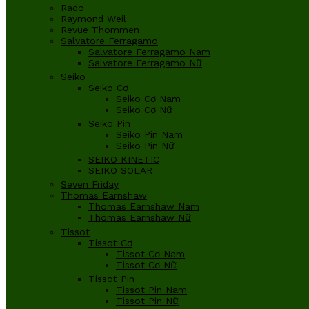
Rado
Raymond Weil
Revue Thommen
Salvatore Ferragamo
Salvatore Ferragamo Nam
Salvatore Ferragamo Nữ
Seiko
Seiko Cơ
Seiko Cơ Nam
Seiko Cơ Nữ
Seiko Pin
Seiko Pin Nam
Seiko Pin Nữ
SEIKO KINETIC
SEIKO SOLAR
Seven Friday
Thomas Earnshaw
Thomas Earnshaw Nam
Thomas Earnshaw Nữ
Tissot
Tissot Cơ
Tissot Cơ Nam
Tissot Cơ Nữ
Tissot Pin
Tissot Pin Nam
Tissot Pin Nữ