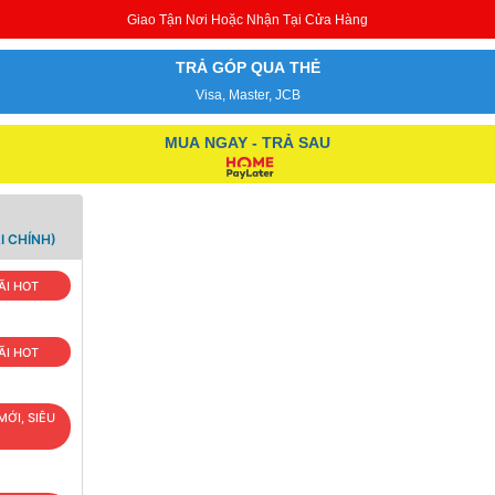
Giao Tận Nơi Hoặc Nhận Tại Cửa Hàng
TRẢ GÓP QUA THẺ
Visa, Master, JCB
MUA NGAY - TRẢ SAU
I CHÍNH)
ÃI HOT
ÃI HOT
MỚI, SIÊU