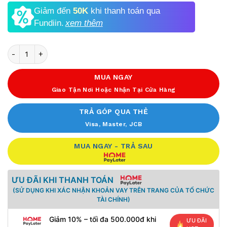
Giảm đến
50K
khi thanh toán qua
Fundiin.
xem thêm
Số lượng
MUA NGAY
Giao Tận Nơi Hoặc Nhận Tại Cửa Hàng
TRẢ GÓP QUA THẺ
Visa, Master, JCB
MUA NGAY - TRẢ SAU
ƯU ĐÃI KHI THANH TOÁN
(SỬ DỤNG KHI XÁC NHẬN KHOẢN VAY TRÊN TRANG CỦA TỔ CHỨC
TÀI CHÍNH)
Giảm 10% – tối đa 500.000đ khi
ƯU ĐÃI