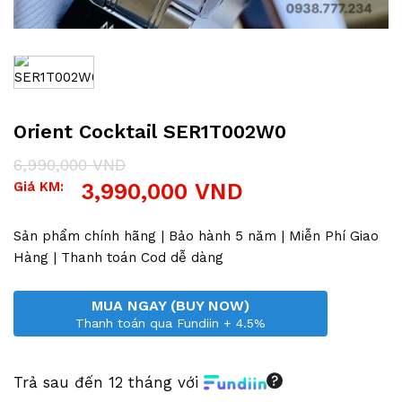
Orient Cocktail SER1T002W0
6,990,000
VND
Giá
Giá
Giá KM:
3,990,000
VND
gốc
hiện
là:
tại
6,990,000 VND.
là:
Sản phẩm chính hãng | Bảo hành 5 năm | Miễn Phí Giao
3,990,000 VND.
Hàng | Thanh toán Cod dễ dàng
MUA NGAY (BUY NOW)
Thanh toán qua Fundiin + 4.5%
Trả sau đến 12 tháng với