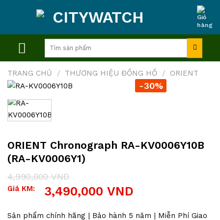
Skip
to
content
Tìm
kiếm:
TRANG CHỦ
/
THƯƠNG HIỆU ĐỒNG HỒ
/
ORIENT
-30%
ORIENT Chronograph RA-KV0006Y10B
(RA-KV0006Y1)
4,990,000
VND
Giá
Giá
Giá KM:
3,490,000
VND
gốc
hiện
là:
tại
4,990,000 VND.
là:
Sản phẩm chính hãng | Bảo hành 5 năm | Miễn Phí Giao