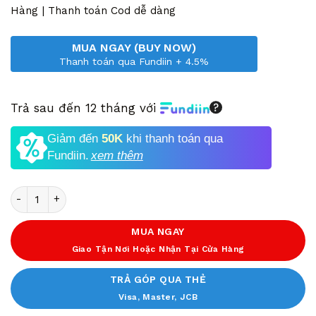
3,490,000 VND.
Hàng | Thanh toán Cod dễ dàng
MUA NGAY (BUY NOW)
Thanh toán qua Fundiin + 4.5%
Trả sau đến 12 tháng với
Giảm đến
50K
khi thanh toán qua
Fundiin.
xem thêm
Số lượng
MUA NGAY
Giao Tận Nơi Hoặc Nhận Tại Cửa Hàng
TRẢ GÓP QUA THẺ
Visa, Master, JCB