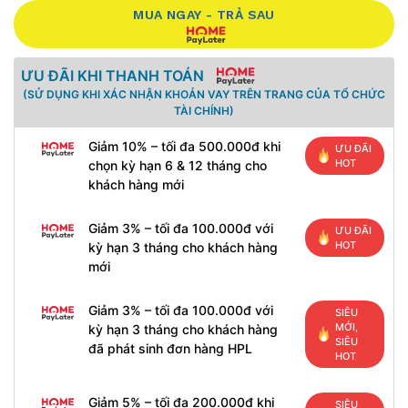
MUA NGAY - TRẢ SAU
ƯU ĐÃI KHI THANH TOÁN
(SỬ DỤNG KHI XÁC NHẬN KHOẢN VAY TRÊN TRANG CỦA TỔ CHỨC
TÀI CHÍNH)
Giảm 10% – tối đa 500.000đ khi
ƯU ĐÃI
HOT
chọn kỳ hạn 6 & 12 tháng cho
khách hàng mới
Giảm 3% – tối đa 100.000đ với
ƯU ĐÃI
HOT
kỳ hạn 3 tháng cho khách hàng
mới
Giảm 3% – tối đa 100.000đ với
SIÊU
MỚI,
kỳ hạn 3 tháng cho khách hàng
SIÊU
đã phát sinh đơn hàng HPL
HOT
Giảm 5% – tối đa 200.000đ khi
SIÊU