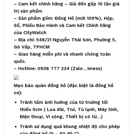
– Cam kết chính hãng – Giả đền gấp 10 lần giá
trị sản phẩm
– Sản phẩm gồm: Đồng Hồ (mới 100%), Hộp,
Sổ, Phiếu Bảo Hành và Cam kết Chính hãng
của
CityWatch
– Địa chỉ: 548/21 Nguyễn Thái Sơn, Phường 5,
Gò Vấp, TPHCM
– Giao hàng miễn phí và nhanh chóng toàn
quốc.
– Hotline: 0938 777 234 (
Zalo
, imess)
Mẹo bảo quản đồng hồ (đặc biệt là đồng hồ
cơ):
Tránh tầm ảnh hưởng của từ trường tối
thiểu 5cm ( Loa đài, Tivi, Tủ lạnh, Máy tính,
Điện thoại, Vi sóng, Thiết bị có từ…)
Tránh sử dụng quá khung nhiệt độ cho phép
của đồng hồ (5 – 60 độ C)