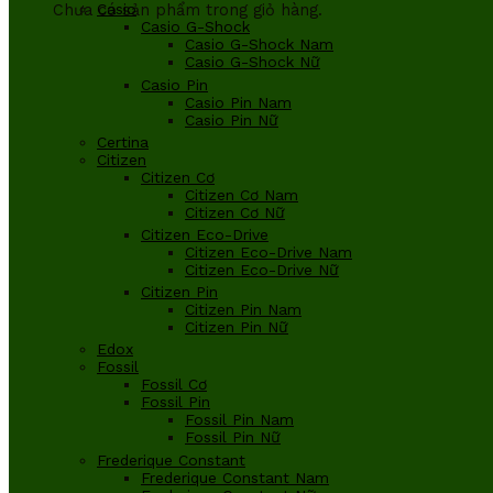
Chưa có sản phẩm trong giỏ hàng.
Casio
Casio G-Shock
Casio G-Shock Nam
Casio G-Shock Nữ
Casio Pin
Casio Pin Nam
Casio Pin Nữ
Certina
Citizen
Citizen Cơ
Citizen Cơ Nam
Citizen Cơ Nữ
Citizen Eco-Drive
Citizen Eco-Drive Nam
Citizen Eco-Drive Nữ
Citizen Pin
Citizen Pin Nam
Citizen Pin Nữ
Edox
Fossil
Fossil Cơ
Fossil Pin
Fossil Pin Nam
Fossil Pin Nữ
Frederique Constant
Frederique Constant Nam