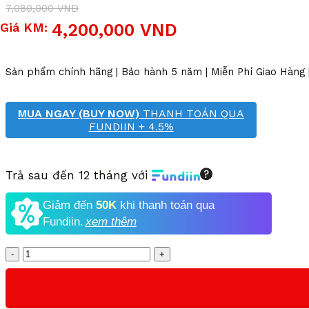
7,080,000
VND
Giá
Giá
Giá KM:
4,200,000
VND
gốc
hiện
là:
tại
7,080,000 VND.
là:
Sản phẩm chính hãng | Bảo hành 5 năm | Miễn Phí Giao Hàng
4,200,000 VND.
MUA NGAY (BUY NOW)
THANH TOÁN QUA
FUNDIIN + 4.5%
Trả sau đến 12 tháng với
Giảm đến
50K
khi thanh toán qua
Fundiin.
xem thêm
Số
lượng