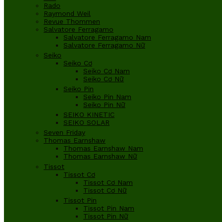
Rado
Raymond Weil
Revue Thommen
Salvatore Ferragamo
Salvatore Ferragamo Nam
Salvatore Ferragamo Nữ
Seiko
Seiko Cơ
Seiko Cơ Nam
Seiko Cơ Nữ
Seiko Pin
Seiko Pin Nam
Seiko Pin Nữ
SEIKO KINETIC
SEIKO SOLAR
Seven Friday
Thomas Earnshaw
Thomas Earnshaw Nam
Thomas Earnshaw Nữ
Tissot
Tissot Cơ
Tissot Cơ Nam
Tissot Cơ Nữ
Tissot Pin
Tissot Pin Nam
Tissot Pin Nữ