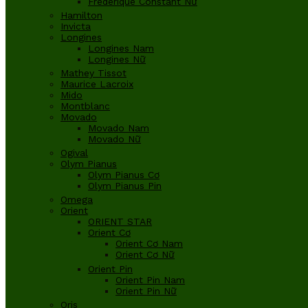
Frederique Constant Nữ
Hamilton
Invicta
Longines
Longines Nam
Longines Nữ
Mathey Tissot
Maurice Lacroix
Mido
Montblanc
Movado
Movado Nam
Movado Nữ
Ogival
Olym Pianus
Olym Pianus Cơ
Olym Pianus Pin
Omega
Orient
ORIENT STAR
Orient Cơ
Orient Cơ Nam
Orient Cơ Nữ
Orient Pin
Orient Pin Nam
Orient Pin Nữ
Oris