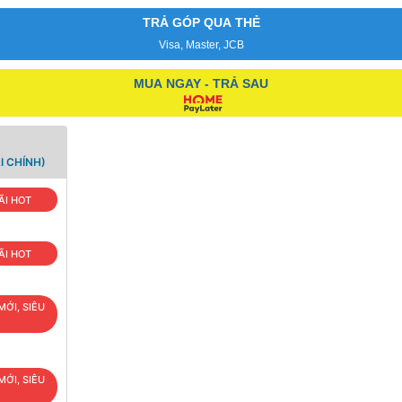
TRẢ GÓP QUA THẺ
Visa, Master, JCB
MUA NGAY - TRẢ SAU
I CHÍNH)
ÃI HOT
ÃI HOT
MỚI, SIÊU
MỚI, SIÊU