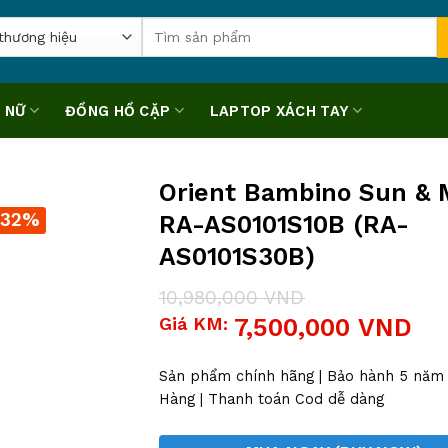
Tìm
kiếm:
 NỮ
ĐỒNG HỒ CẶP
LAPTOP XÁCH TAY
Orient Bambino Sun &
-32%
RA-AS0101S10B (RA-
AS0101S30B)
10,980,000
VND
Giá
Giá
Giá KM:
7,500,000
VND
gốc
hiện
là:
tại
10,980,000 VND.
là:
Sản phẩm chính hãng | Bảo hành 5 năm |
7,500,000 VND.
Hàng | Thanh toán Cod dễ dàng