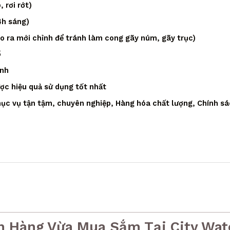
 rơi rớt)
4h sáng)
áo ra mới chỉnh để tránh làm cong gãy núm, gãy trục)
ồ
ạnh
ược hiệu quả sử dụng tốt nhất
ục vụ tận tậm, chuyên nghiệp, Hàng hóa chất lượng, Chính sá
h Hàng Vừa Mua Sắm Tại City Wat