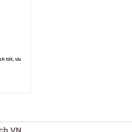
ch tốt, Ưu
ch VN