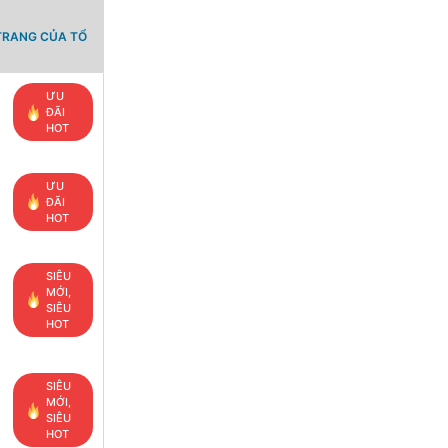
TRANG CỦA TỔ
ƯU
ĐÃI
HOT
ƯU
ĐÃI
HOT
SIÊU
MỚI,
SIÊU
HOT
SIÊU
MỚI,
SIÊU
HOT