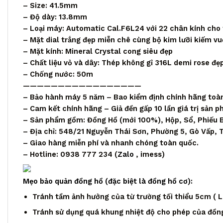
– Size: 41.5mm
– Độ dày: 13.8mm
– Loại máy: Automatic Cal.F6L24 với 22 chân kính cho 
– Mặt dial trắng đẹp miễn chê cùng bộ kim lưỡi kiếm v
– Mặt kính: Mineral Crystal cong siêu đẹp
– Chất liệu vỏ và dây: Thép không gỉ 316L demi rose đẹ
– Chống nước: 50m
—————————————————
– Bảo hành máy 5 năm – Bao kiểm định chính hãng toà
– Cam kết chính hãng – Giả đền gấp 10 lần giá trị sản 
– Sản phẩm gồm: Đồng Hồ (mới 100%), Hộp, Sổ, Phiếu 
– Địa chỉ: 548/21 Nguyễn Thái Sơn, Phường 5, Gò Vấp,
– Giao hàng miễn phí và nhanh chóng toàn quốc.
– Hotline: 0938 777 234 (
Zalo
, imess)
Mẹo bảo quản đồng hồ (đặc biệt là đồng hồ cơ):
Tránh tầm ảnh hưởng của từ trường tối thiểu 5cm ( Loa
Tránh sử dụng quá khung nhiệt độ cho phép của đồng