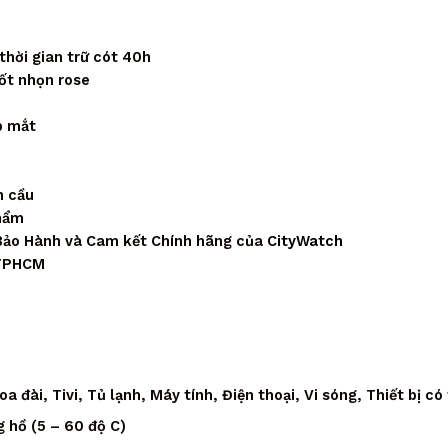
thời gian trữ cót 40h
uốt nhọn rose
p mắt
n cầu
phẩm
Bảo Hành và Cam kết Chính hãng của
CityWatch
 TPHCM
 đài, Tivi, Tủ lạnh, Máy tính, Điện thoại, Vi sóng, Thiết bị có
 hồ (5 – 60 độ C)