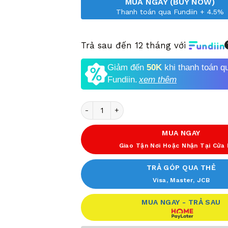
MUA NGAY (BUY NOW)
Thanh toán qua Fundiin + 4.5%
Trả sau đến 12 tháng với
Giảm đến
50K
khi thanh toán q
Fundiin.
xem thêm
Số lượng
MUA NGAY
Giao Tận Nơi Hoặc Nhận Tại Cửa
TRẢ GÓP QUA THẺ
Visa, Master, JCB
MUA NGAY - TRẢ SAU