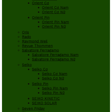
Orient Cơ
Orient Cơ Nam
Orient Cơ Nữ
Orient Pin
Orient Pin Nam
Orient Pin Nữ
Oris
Rado
Raymond Weil
Revue Thommen
Salvatore Ferragamo
Salvatore Ferragamo Nam
Salvatore Ferragamo Nữ
Seiko
Seiko Cơ
Seiko Cơ Nam
Seiko Cơ Nữ
Seiko Pin
Seiko Pin Nam
Seiko Pin Nữ
SEIKO KINETIC
SEIKO SOLAR
Seven Friday