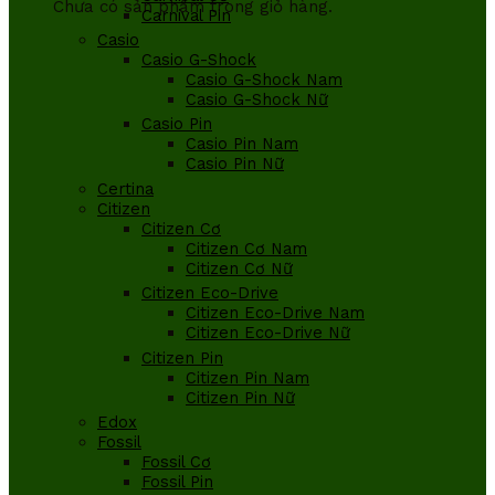
Chưa có sản phẩm trong giỏ hàng.
Carnival Pin
Casio
Casio G-Shock
Casio G-Shock Nam
Casio G-Shock Nữ
Casio Pin
Casio Pin Nam
Casio Pin Nữ
Certina
Citizen
Citizen Cơ
Citizen Cơ Nam
Citizen Cơ Nữ
Citizen Eco-Drive
Citizen Eco-Drive Nam
Citizen Eco-Drive Nữ
Citizen Pin
Citizen Pin Nam
Citizen Pin Nữ
Edox
Fossil
Fossil Cơ
Fossil Pin