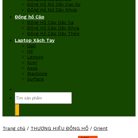
Đồng Hồ Nữ Dây Cao Su
Đồng Hồ Nữ Dây Nhựa
Đồng hồ Cặp
Đồng Hồ Cặp Dây Da
Đồng Hồ Cặp Dây Nhựa
Đồng Hồ Cặp Dây Thép
Laptop Xách Tay
Dell
HP
Lenovo
Acer
Asus
Macbook
Surface
Tìm
kiếm:
Trang chủ
/
THƯƠNG HIỆU ĐỒNG HỒ
/
Orient