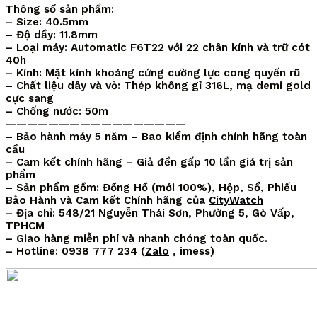
Thông số sản phẩm:
– Size: 40.5mm
– Độ dầy: 11.8mm
– Loại máy: Automatic F6T22 với 22 chân kính và trữ cót
40h
– Kính: Mặt kính khoáng cứng cường lực cong quyến rũ
– Chất liệu dây và vỏ: Thép không gỉ 316L, mạ demi gold
cực sang
– Chống nước: 50m
—————————————————
– Bảo hành máy 5 năm – Bao kiểm định chính hãng toàn
cầu
– Cam kết chính hãng – Giả đền gấp 10 lần giá trị sản
phẩm
– Sản phẩm gồm: Đồng Hồ (mới 100%), Hộp, Sổ, Phiếu
Bảo Hành và Cam kết Chính hãng của
CityWatch
– Địa chỉ: 548/21 Nguyễn Thái Sơn, Phường 5, Gò Vấp,
TPHCM
– Giao hàng miễn phí và nhanh chóng toàn quốc.
– Hotline: 0938 777 234 (
Zalo
, imess)