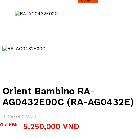
-42%
Orient Bambino RA-
AG0432E00C (RA-AG0432E)
9,000,000
VND
Giá
Giá
Giá KM:
5,250,000
VND
gốc
hiện
là:
tại