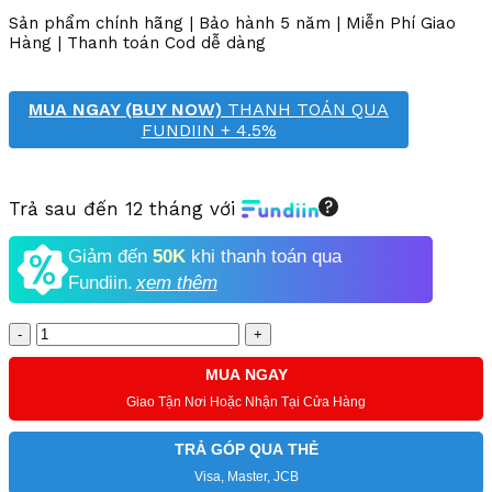
9,000,000 VND.
là:
Sản phẩm chính hãng | Bảo hành 5 năm | Miễn Phí Giao
5,250,000 VND.
Hàng | Thanh toán Cod dễ dàng
MUA NGAY (BUY NOW)
THANH TOÁN QUA
FUNDIIN + 4.5%
Trả sau đến 12 tháng với
Giảm đến
50K
khi thanh toán qua
Fundiin.
xem thêm
Số
lượng
MUA NGAY
Giao Tận Nơi Hoặc Nhận Tại Cửa Hàng
TRẢ GÓP QUA THẺ
Visa, Master, JCB