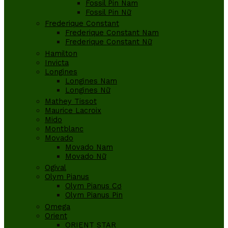
Fossil Pin Nam
Fossil Pin Nữ
Frederique Constant
Frederique Constant Nam
Frederique Constant Nữ
Hamilton
Invicta
Longines
Longines Nam
Longines Nữ
Mathey Tissot
Maurice Lacroix
Mido
Montblanc
Movado
Movado Nam
Movado Nữ
Ogival
Olym Pianus
Olym Pianus Cơ
Olym Pianus Pin
Omega
Orient
ORIENT STAR