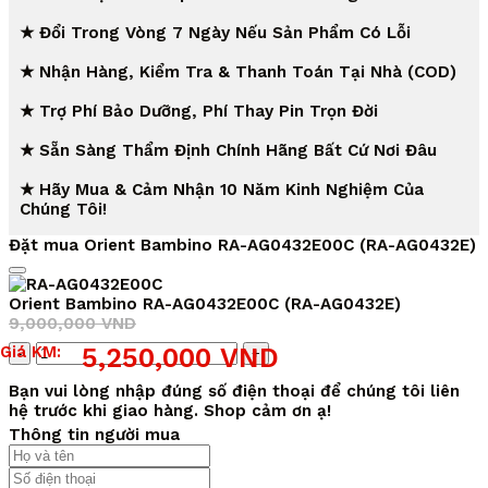
★ Đổi Trong Vòng 7 Ngày Nếu Sản Phẩm Có Lỗi
★ Nhận Hàng, Kiểm Tra & Thanh Toán Tại Nhà (COD)
★ Trợ Phí Bảo Dưỡng, Phí Thay Pin Trọn Đời
★ Sẵn Sàng Thẩm Định Chính Hãng Bất Cứ Nơi Đâu
★ Hãy Mua & Cảm Nhận 10 Năm Kinh Nghiệm Của
Chúng Tôi!
Đặt mua Orient Bambino RA-AG0432E00C (RA-AG0432E)
Orient Bambino RA-AG0432E00C (RA-AG0432E)
9,000,000
VND
Giá
Giá
Số
Giá KM:
5,250,000
VND
gốc
hiện
lượng
là:
tại
Bạn vui lòng nhập đúng số điện thoại để chúng tôi liên
9,000,000 VND.
là:
hệ trước khi giao hàng. Shop cảm ơn ạ!
5,250,000 VND.
Thông tin người mua